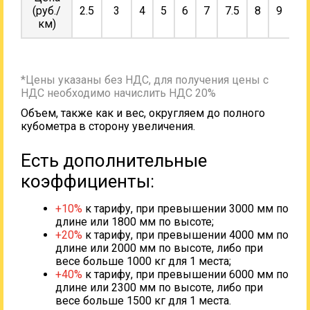
(руб./
2.5
3
4
5
6
7
7.5
8
9
10
км)
*Цены указаны без НДС, для получения цены с
НДС необходимо начислить НДС 20%
Объем, также как и вес, округляем до полного
кубометра в сторону увеличения.
Есть дополнительные
коэффициенты:
+10%
к тарифу, при превышении 3000 мм по
длине или 1800 мм по высоте;
+20%
к тарифу, при превышении 4000 мм по
длине или 2000 мм по высоте, либо при
весе больше 1000 кг для 1 места;
+40%
к тарифу, при превышении 6000 мм по
длине или 2300 мм по высоте, либо при
весе больше 1500 кг для 1 места.