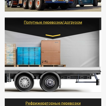
России с гарантией полной сохранности.
- Тайгер Логистик предоставляет услуги по
грузоперевозкам для физических и юридических лиц
(ИП, ООО) по наличной и безналичной оплате (с
учетом и без учета НДС).
Попутные перевозки/догрузом
Транспорт:
Газель (1,5 и 3 тонны), Бычок, Еврофура от 5 до
10 тонн
от 5000 руб. Возможен догруз
- Экономный способ доставить вещи от 200 кг в
другой город - догрузом или попутно. Попутные
грузоперевозки для физлиц, ИП и юрлиц обходятся
дешевле.
- Тайгер Логистик организует доставку
крупногабаритных и личных вещей по нужному
адресу, при необходимости предоставит грузчиков
для погрузочно-разгрузочных работ при перевозке.
Рефрижераторные перевозки