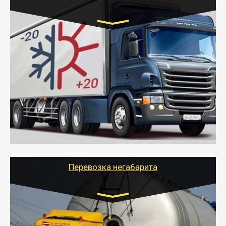
Транспорт:
Газель (1,5 и 3 тонны), Бычок, Еврофура от 5 до
10 тонн
от 6000 руб.
- Рефрижераторные перевозки грузов с
соблюдением температурного режима, работающим
термописцем, санитарной обработкой кузова и мед.
книжкой у водителя.
- Тайгер Логистик поможет быстро перевезти
скоропортящиеся продукты в любой город России с
сохранением качества товаров.
Перевозка негабарита
Цена за км. Рассчитывается
индивидуально