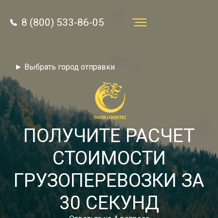
8 (800) 533-86-05
Услуги
► Выбрать город отправки
Преимущества
О компании
Направления
ПОЛУЧИТЕ РАСЧЕТ
Тарифы
СТОИМОСТИ
Отзывы
ГРУЗОПЕРЕВОЗКИ ЗА
8 (800) 533-86-05
Статьи
30 СЕКУНД
Звонок по России бесплатный
Новости
autotransport24@yandex.ru