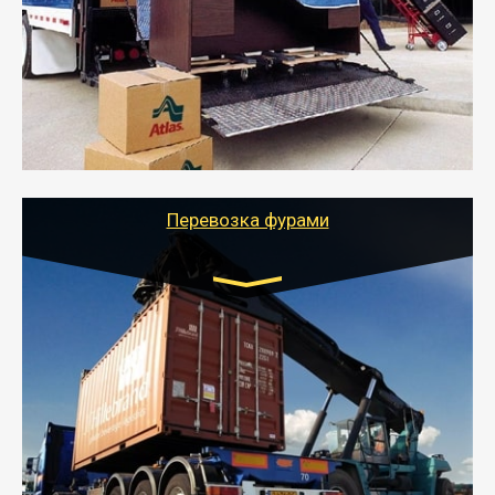
- Служебный или военный переезд может быть на
отдельном авто или догрузом (по меньшей
стоимости).
- Тайгер Логистик подберет автотранспорт, быстро и
качественно организует переезд к новому месту
службы или работы с гарантией сохранности груза и
оформлением документов, подтверждающих
расходы.
Перевозка фурами
Транспорт:
Еврофура Тент от 5 до 10 тонн
грузоподъемность
от 10 000 руб. Возможен догруз
- Доставка фурой до 20 т возможна для больших
объемов грузов, упакованных в коробки, мешки,
паллеты и россыпью в самые отдаленные места