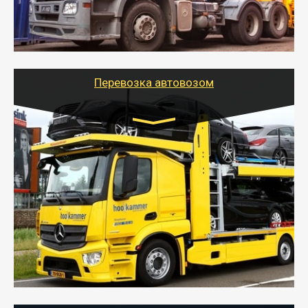
- Наша транспортная компания поможет
организовать доставку в порт и из порта
стандартных контейнеров на контейнеровозе,
шаландах и площадках (открытых кузовах),
используя надежные крепления.
Перевозка автовозом
Цена за км. Рассчитывается
индивидуально
- Перевозка автовозом от Тайгер Логистик – это
быстрый и безопасный способ доставить несколько
легковых автомобилей за одну поездку в другой
город.
- Наша транспортная компания организует доставку
машин автовозом, подобрав оптимальный маршрут с
учетом всех особенности по пути следования.