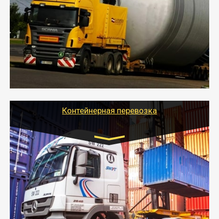
- Перевозка техники и негабаритных грузов
осуществляется после получения разрешения на
перевозку (обычно 7-14 дней).
- Тайгер Логистик в короткие сроки поможет вам
качественно и безопасно перевезти негабаритные
грузы по всей России тралом, манипулятором и
другим транспортом и подобрать оптимальный
вариант перевозки.
Контейнерная перевозка
Цена за км. Рассчитывается
индивидуально
- Контейнерные грузоперевозки на специальном
оборудованном транспорте быстро, качественно и
безопасно.