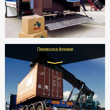
- Служебный или военный переезд может быть на
отдельном авто или догрузом (по меньшей
стоимости).
- Тайгер Логистик подберет автотранспорт, быстро и
качественно организует переезд к новому месту
службы или работы с гарантией сохранности груза и
оформлением документов, подтверждающих
расходы.
Перевозка фурами
Транспорт:
Еврофура Тент от 5 до 10 тонн
грузоподъемность
от 10 000 руб. Возможен догруз
- Доставка фурой до 20 т возможна для больших
объемов грузов, упакованных в коробки, мешки,
паллеты и россыпью в самые отдаленные места