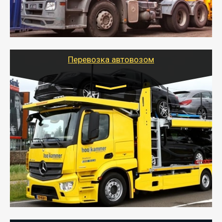
- Наша транспортная компания поможет
организовать доставку в порт и из порта
стандартных контейнеров на контейнеровозе,
шаландах и площадках (открытых кузовах),
используя надежные крепления.
Перевозка автовозом
Цена за км. Рассчитывается
индивидуально
- Перевозка автовозом от Тайгер Логистик – это
быстрый и безопасный способ доставить несколько
легковых автомобилей за одну поездку в другой
город.
- Наша транспортная компания организует доставку
машин автовозом, подобрав оптимальный маршрут с
учетом всех особенности по пути следования.