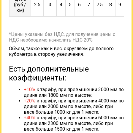
(руб./
2.5
3
4
5
6
7
7.5
8
9
10
км)
*Цены указаны без НДС, для получения цены с
НДС необходимо начислить НДС 20%
Объем, также как и вес, округляем до полного
кубометра в сторону увеличения.
Есть дополнительные
коэффициенты:
+10%
к тарифу, при превышении 3000 мм по
длине или 1800 мм по высоте;
+20%
к тарифу, при превышении 4000 мм по
длине или 2000 мм по высоте, либо при
весе больше 1000 кг для 1 места;
+40%
к тарифу, при превышении 6000 мм по
длине или 2300 мм по высоте, либо при
весе больше 1500 кг для 1 места.