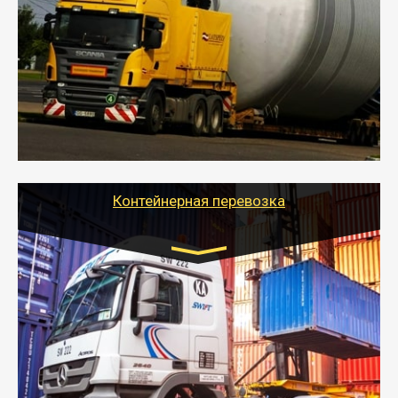
- Перевозка техники и негабаритных грузов
осуществляется после получения разрешения на
перевозку (обычно 7-14 дней).
- Тайгер Логистик в короткие сроки поможет вам
качественно и безопасно перевезти негабаритные
грузы по всей России тралом, манипулятором и
другим транспортом и подобрать оптимальный
вариант перевозки.
Контейнерная перевозка
Цена за км. Рассчитывается
индивидуально
- Контейнерные грузоперевозки на специальном
оборудованном транспорте быстро, качественно и
безопасно.