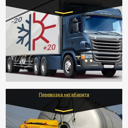
Транспорт:
Газель (1,5 и 3 тонны), Бычок, Еврофура от 5 до
10 тонн
от 6000 руб.
- Рефрижераторные перевозки грузов с
соблюдением температурного режима, работающим
термописцем, санитарной обработкой кузова и мед.
книжкой у водителя.
- Тайгер Логистик поможет быстро перевезти
скоропортящиеся продукты в любой город России с
сохранением качества товаров.
Перевозка негабарита
Цена за км. Рассчитывается
индивидуально