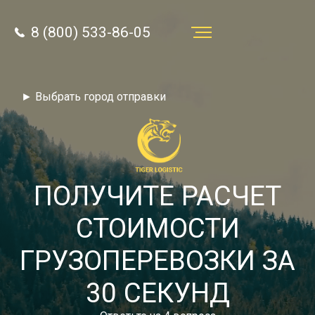
8 (800) 533-86-05
Услуги
► Выбрать город отправки
Преимущества
О компании
Направления
ПОЛУЧИТЕ РАСЧЕТ
Тарифы
СТОИМОСТИ
Отзывы
ГРУЗОПЕРЕВОЗКИ ЗА
8 (800) 533-86-05
Статьи
30 СЕКУНД
Звонок по России бесплатный
Новости
autotransport24@yandex.ru