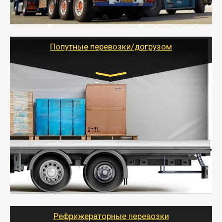
России с гарантией полной сохранности.
- Тайгер Логистик предоставляет услуги по
грузоперевозкам для физических и юридических лиц
(ИП, ООО) по наличной и безналичной оплате (с
учетом и без учета НДС).
Попутные перевозки/догрузом
Транспорт:
Газель (1,5 и 3 тонны), Бычок, Еврофура от 5 до
10 тонн
от 5000 руб. Возможен догруз
- Экономный способ доставить вещи от 200 кг в
другой город - догрузом или попутно. Попутные
грузоперевозки для физлиц, ИП и юрлиц обходятся
дешевле.
- Тайгер Логистик организует доставку
крупногабаритных и личных вещей по нужному
адресу, при необходимости предоставит грузчиков
для погрузочно-разгрузочных работ при перевозке.
Рефрижераторные перевозки