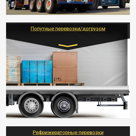
России с гарантией полной сохранности.
- Тайгер Логистик предоставляет услуги по
грузоперевозкам для физических и юридических лиц
(ИП, ООО) по наличной и безналичной оплате (с
учетом и без учета НДС).
Попутные перевозки/догрузом
Транспорт:
Газель (1,5 и 3 тонны), Бычок, Еврофура от 5 до
10 тонн
от 5000 руб. Возможен догруз
- Экономный способ доставить вещи от 200 кг в
другой город - догрузом или попутно. Попутные
грузоперевозки для физлиц, ИП и юрлиц обходятся
дешевле.
- Тайгер Логистик организует доставку
крупногабаритных и личных вещей по нужному
адресу, при необходимости предоставит грузчиков
для погрузочно-разгрузочных работ при перевозке.
Рефрижераторные перевозки