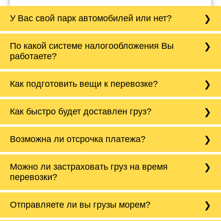
У Вас свой парк автомобилей или нет?
Да, у нас собственный парк автомобилей, он
По какой системе налогообложения Вы
насчитывает более 50 автомобилей
работаете?
различного тоннажа - от 0,5 тонн до 20 тонн.
Мы подбираем оптимальный вариант
автотранспорта под нужды клиента.
Компания Tiger Logistic работает как с НДС,
Как подготовить вещи к перевозке?
так и без НДС. Также можем работать с
нулевым НДС на международные перевозки
в страны СНГ.
Корпусную мебель нужно разобрать, а товары
Как быстро будет доставлен груз?
и вещи разложить по коробкам/сумкам. Все
подвижные элементы скрепить или обмотать
скотчем. Для каких-то специфических
Все зависит от расстояния и сложности
Возможна ли отсрочка платежа?
товаров, например, как мотоцикл нужно
направления, в среднем машины проходят от
уведомить менеджера заранее, чтобы
600 до 800 км в сутки. На срочные заказы мы
водитель подготовил необходимые
можем отправить машину с двумя
С новыми партнерами мы работаем по 100%
конструкции.
Можно ли застраховать груз на время
водителями, тем самым сократив сроки
предоплате, но бывают исключения. С
доставки в 2 раза. Наша компания
перевозки?
постоянными партнерами мы можем работать
Также если перевозим холодильник, то в
гарантирует доставку груза в соответствии с
по отсрочке до 30 б/д.
нашем автотранспорте предусмотрены
установленными сроками.
Да, мы предоставляем услуги по страхованию
закрепочные ремни, чтобы перевезти его без
Отправляете ли вы грузы морем?
грузов. Вы можете застраховать груз от от
повреждений. Холодильник перевозится
ДТП, пожара, кражи, грабежа,
только стоя, поэтому важно сообщить