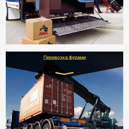
- Служебный или военный переезд может быть на
отдельном авто или догрузом (по меньшей
стоимости).
- Тайгер Логистик подберет автотранспорт, быстро и
качественно организует переезд к новому месту
службы или работы с гарантией сохранности груза и
оформлением документов, подтверждающих
расходы.
Перевозка фурами
Транспорт:
Еврофура Тент от 5 до 10 тонн
грузоподъемность
от 10 000 руб. Возможен догруз
- Доставка фурой до 20 т возможна для больших
объемов грузов, упакованных в коробки, мешки,
паллеты и россыпью в самые отдаленные места