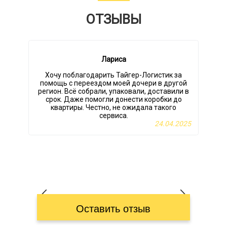
ОТЗЫВЫ
Лариса
Хочу поблагодарить Тайгер-Логистик за
В
помощь с переездом моей дочери в другой
регион. Всё собрали, упаковали, доставили в
срок. Даже помогли донести коробки до
квартиры. Честно, не ожидала такого
г
сервиса.
24.04.2025
Оставить отзыв