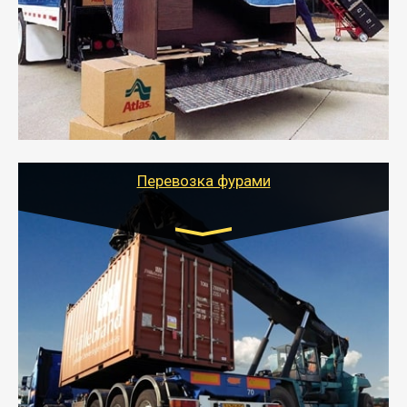
- Служебный или военный переезд может быть на
отдельном авто или догрузом (по меньшей
стоимости).
- Тайгер Логистик подберет автотранспорт, быстро и
качественно организует переезд к новому месту
службы или работы с гарантией сохранности груза и
оформлением документов, подтверждающих
расходы.
Перевозка фурами
Транспорт:
Еврофура Тент от 5 до 10 тонн
грузоподъемность
от 10 000 руб. Возможен догруз
- Доставка фурой до 20 т возможна для больших
объемов грузов, упакованных в коробки, мешки,
паллеты и россыпью в самые отдаленные места