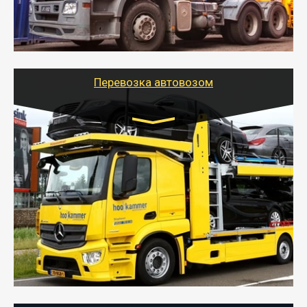
- Наша транспортная компания поможет
организовать доставку в порт и из порта
стандартных контейнеров на контейнеровозе,
шаландах и площадках (открытых кузовах),
используя надежные крепления.
Перевозка автовозом
Цена за км. Рассчитывается
индивидуально
- Перевозка автовозом от Тайгер Логистик – это
быстрый и безопасный способ доставить несколько
легковых автомобилей за одну поездку в другой
город.
- Наша транспортная компания организует доставку
машин автовозом, подобрав оптимальный маршрут с
учетом всех особенности по пути следования.