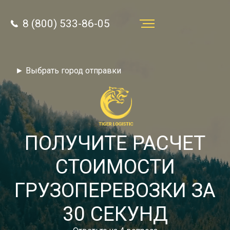
8 (800) 533-86-05
Услуги
► Выбрать город отправки
Преимущества
О компании
Направления
ПОЛУЧИТЕ РАСЧЕТ
Тарифы
СТОИМОСТИ
Отзывы
ГРУЗОПЕРЕВОЗКИ ЗА
8 (800) 533-86-05
Статьи
30 СЕКУНД
Звонок по России бесплатный
Новости
autotransport24@yandex.ru