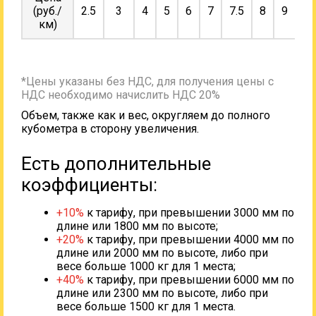
(руб./
2.5
3
4
5
6
7
7.5
8
9
10
км)
*Цены указаны без НДС, для получения цены с
НДС необходимо начислить НДС 20%
Объем, также как и вес, округляем до полного
кубометра в сторону увеличения.
Есть дополнительные
коэффициенты:
+10%
к тарифу, при превышении 3000 мм по
длине или 1800 мм по высоте;
+20%
к тарифу, при превышении 4000 мм по
длине или 2000 мм по высоте, либо при
весе больше 1000 кг для 1 места;
+40%
к тарифу, при превышении 6000 мм по
длине или 2300 мм по высоте, либо при
весе больше 1500 кг для 1 места.