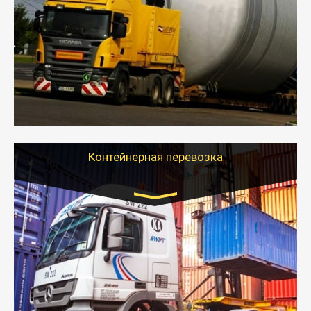
- Перевозка техники и негабаритных грузов
осуществляется после получения разрешения на
перевозку (обычно 7-14 дней).
- Тайгер Логистик в короткие сроки поможет вам
качественно и безопасно перевезти негабаритные
грузы по всей России тралом, манипулятором и
другим транспортом и подобрать оптимальный
вариант перевозки.
Контейнерная перевозка
Цена за км. Рассчитывается
индивидуально
- Контейнерные грузоперевозки на специальном
оборудованном транспорте быстро, качественно и
безопасно.