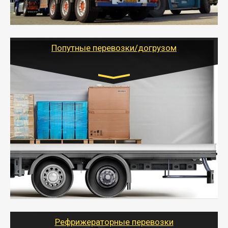
России с гарантией полной сохранности.
- Тайгер Логистик предоставляет услуги по
грузоперевозкам для физических и юридических лиц
(ИП, ООО) по наличной и безналичной оплате (с
учетом и без учета НДС).
Попутные перевозки/догрузом
Транспорт:
Газель (1,5 и 3 тонны), Бычок, Еврофура от 5 до
10 тонн
от 5000 руб. Возможен догруз
- Экономный способ доставить вещи от 200 кг в
другой город - догрузом или попутно. Попутные
грузоперевозки для физлиц, ИП и юрлиц обходятся
дешевле.
- Тайгер Логистик организует доставку
крупногабаритных и личных вещей по нужному
адресу, при необходимости предоставит грузчиков
для погрузочно-разгрузочных работ при перевозке.
Рефрижераторные перевозки