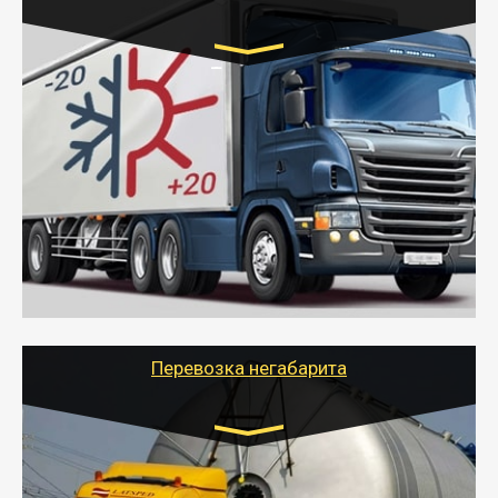
Транспорт:
Газель (1,5 и 3 тонны), Бычок, Еврофура от 5 до
10 тонн
от 6000 руб.
- Рефрижераторные перевозки грузов с
соблюдением температурного режима, работающим
термописцем, санитарной обработкой кузова и мед.
книжкой у водителя.
- Тайгер Логистик поможет быстро перевезти
скоропортящиеся продукты в любой город России с
сохранением качества товаров.
Перевозка негабарита
Цена за км. Рассчитывается
индивидуально