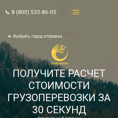
8 (800) 533-86-05
Услуги
► Выбрать город отправки
Преимущества
О компании
Направления
ПОЛУЧИТЕ РАСЧЕТ
Тарифы
СТОИМОСТИ
Отзывы
ГРУЗОПЕРЕВОЗКИ ЗА
8 (800) 533-86-05
Статьи
30 СЕКУНД
Звонок по России бесплатный
Новости
autotransport24@yandex.ru