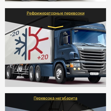
крупногабаритных и личных вещей по нужному
адресу, при необходимости предоставит грузчиков
для погрузочно-разгрузочных работ при перевозке.
Рефрижераторные перевозки
Транспорт:
Газель (1,5 и 3 тонны), Бычок, Еврофура от 5 до
10 тонн
от 6000 руб.
- Рефрижераторные перевозки грузов с
соблюдением температурного режима, работающим
термописцем, санитарной обработкой кузова и мед.
книжкой у водителя.
- Тайгер Логистик поможет быстро перевезти
скоропортящиеся продукты в любой город России с
сохранением качества товаров.
Перевозка негабарита