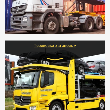
- Контейнерные грузоперевозки на специальном
оборудованном транспорте быстро, качественно и
безопасно.
- Наша транспортная компания поможет
организовать доставку в порт и из порта
стандартных контейнеров на контейнеровозе,
шаландах и площадках (открытых кузовах),
используя надежные крепления.
Перевозка автовозом
Цена за км. Рассчитывается
индивидуально
- Перевозка автовозом от Тайгер Логистик – это
быстрый и безопасный способ доставить несколько
легковых автомобилей за одну поездку в другой
город.
- Наша транспортная компания организует доставку
машин автовозом, подобрав оптимальный маршрут с