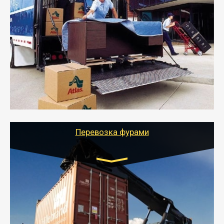
Транспорт:
Газель: 1,5 и 3 тонны
от 5000 руб.
- Служебный или военный переезд может быть на
отдельном авто или догрузом (по меньшей
стоимости).
- Тайгер Логистик подберет автотранспорт, быстро и
качественно организует переезд к новому месту
службы или работы с гарантией сохранности груза и
оформлением документов, подтверждающих
расходы.
Перевозка фурами
Транспорт:
Еврофура Тент от 5 до 10 тонн
грузоподъемность
от 10 000 руб. Возможен догруз