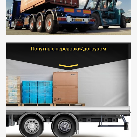
- Доставка фурой до 20 т возможна для больших
объемов грузов, упакованных в коробки, мешки,
паллеты и россыпью в самые отдаленные места
России с гарантией полной сохранности.
- Тайгер Логистик предоставляет услуги по
грузоперевозкам для физических и юридических лиц
(ИП, ООО) по наличной и безналичной оплате (с
учетом и без учета НДС).
Попутные перевозки/догрузом
Транспорт:
Газель (1,5 и 3 тонны), Бычок, Еврофура от 5 до
10 тонн
от 5000 руб. Возможен догруз
- Экономный способ доставить вещи от 200 кг в
другой город - догрузом или попутно. Попутные
грузоперевозки для физлиц, ИП и юрлиц обходятся
дешевле.
- Тайгер Логистик организует доставку