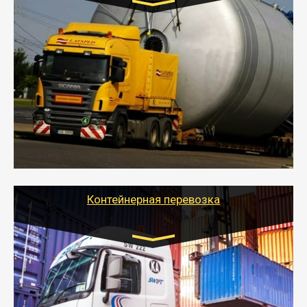
Цена за км. Рассчитывается
индивидуально
- Перевозка техники и негабаритных грузов
осуществляется после получения разрешения на
перевозку (обычно 7-14 дней).
- Тайгер Логистик в короткие сроки поможет вам
качественно и безопасно перевезти негабаритные
грузы по всей России тралом, манипулятором и
другим транспортом и подобрать оптимальный
вариант перевозки.
Контейнерная перевозка
Цена за км. Рассчитывается
индивидуально