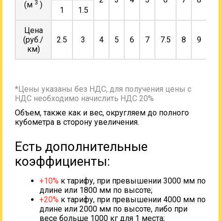
3
(м
)
1
1.5
Цена
(руб./
2.5
3
4
5
6
7
7.5
8
9
10
км)
*Цены указаны без НДС, для получения цены с
НДС необходимо начислить НДС 20%
Объем, также как и вес, округляем до полного
кубометра в сторону увеличения.
Есть дополнительные
коэффициенты:
+10%
к тарифу, при превышении 3000 мм по
длине или 1800 мм по высоте;
+20%
к тарифу, при превышении 4000 мм по
длине или 2000 мм по высоте, либо при
весе больше 1000 кг для 1 места;