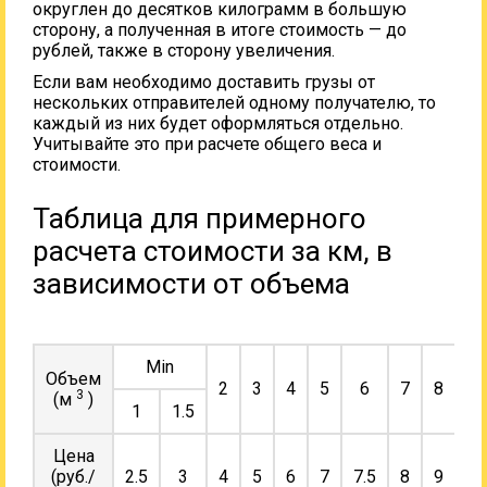
округлен до десятков килограмм в большую
сторону, а полученная в итоге стоимость — до
рублей, также в сторону увеличения.
Если вам необходимо доставить грузы от
нескольких отправителей одному получателю, то
каждый из них будет оформляться отдельно.
Учитывайте это при расчете общего веса и
стоимости.
Таблица для примерного
расчета стоимости за км, в
зависимости от объема
Min
Объем
2
3
4
5
6
7
8
9
3
(м
)
1
1.5
Цена
(руб./
2.5
3
4
5
6
7
7.5
8
9
10