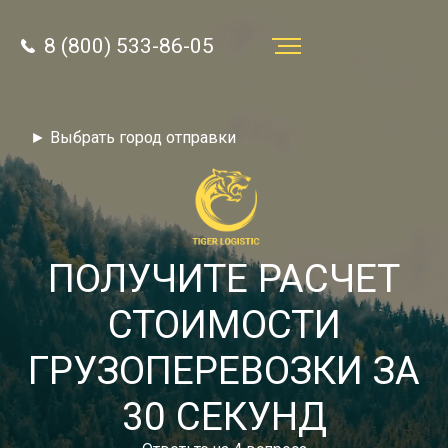
8 (800) 533-86-05
Услуги
► Выбрать город отправки
Преимущества
О компании
Направления
ПОЛУЧИТЕ РАСЧЕТ
Тарифы
СТОИМОСТИ
Отзывы
ГРУЗОПЕРЕВОЗКИ ЗА
8 (800) 533-86-05
Статьи
30 СЕКУНД
Звонок по России бесплатный
Новости
autotransport24@yandex.ru