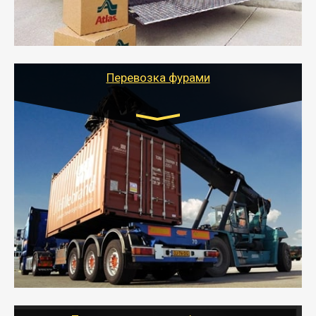
- Тайгер Логистик подберет автотранспорт, быстро и
качественно организует переезд к новому месту
службы или работы с гарантией сохранности груза и
оформлением документов, подтверждающих
расходы.
Перевозка фурами
Транспорт:
Еврофура Тент от 5 до 10 тонн
грузоподъемность
от 10 000 руб. Возможен догруз
- Доставка фурой до 20 т возможна для больших
объемов грузов, упакованных в коробки, мешки,
паллеты и россыпью в самые отдаленные места
России с гарантией полной сохранности.
- Тайгер Логистик предоставляет услуги по
грузоперевозкам для физических и юридических лиц
(ИП, ООО) по наличной и безналичной оплате (с
учетом и без учета НДС).