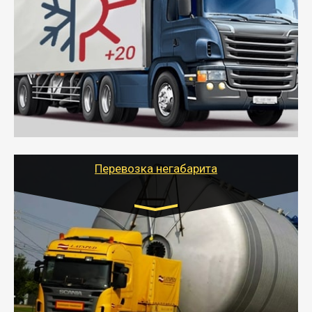
10 тонн
от 6000 руб.
- Рефрижераторные перевозки грузов с
соблюдением температурного режима, работающим
термописцем, санитарной обработкой кузова и мед.
книжкой у водителя.
- Тайгер Логистик поможет быстро перевезти
скоропортящиеся продукты в любой город России с
сохранением качества товаров.
Перевозка негабарита
Цена за км. Рассчитывается
индивидуально
- Перевозка техники и негабаритных грузов
осуществляется после получения разрешения на
перевозку (обычно 7-14 дней).