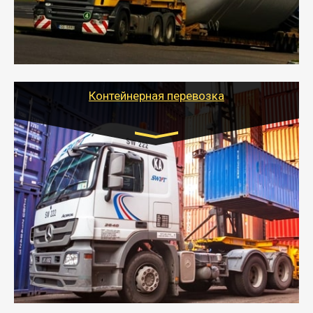
- Тайгер Логистик в короткие сроки поможет вам
качественно и безопасно перевезти негабаритные
грузы по всей России тралом, манипулятором и
другим транспортом и подобрать оптимальный
вариант перевозки.
Контейнерная перевозка
Цена за км. Рассчитывается
индивидуально
- Контейнерные грузоперевозки на специальном
оборудованном транспорте быстро, качественно и
безопасно.
- Наша транспортная компания поможет
организовать доставку в порт и из порта
стандартных контейнеров на контейнеровозе,
шаландах и площадках (открытых кузовах),
используя надежные крепления.