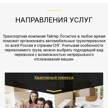
"Ингострах".Страховка действует на всех
отдельные вагоны, либо есть контейнерная
работы - грузчики, краны, манипуляторы,
этапах перевозки, начиная от погрузки
жд доставка контейнерами 20 и 40 футов.
упаковка разборка мебели.
заканчивая выгрузкой в пункте получателя.
НАПРАВЛЕНИЯ УСЛУГ
Транспортная компания Тайгер Логистик в любое время
поможет организовать автомобильные грузоперевозки
по всей России и странам СНГ. Учитывая особенности
перевозимого груза, можно выбрать подходящий вид
перевозки с возможностью непрерывного
отслеживания машин.
Квартирный переезд
Транспорт:
Газель: 1,5 и 3 тонны