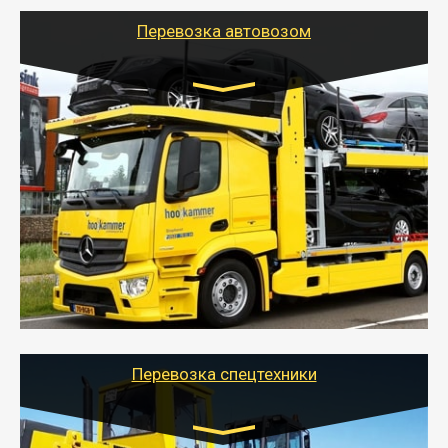
Перевозка автовозом
Цена за км. Рассчитывается
индивидуально
- Перевозка автовозом от Тайгер Логистик – это
быстрый и безопасный способ доставить несколько
легковых автомобилей за одну поездку в другой
город.
- Наша транспортная компания организует доставку
машин автовозом, подобрав оптимальный маршрут с
учетом всех особенности по пути следования.
Перевозка спецтехники