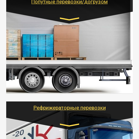
Попутные перевозки/догрузом
Транспорт:
Газель (1,5 и 3 тонны), Бычок, Еврофура от 5 до
10 тонн
от 5000 руб. Возможен догруз
- Экономный способ доставить вещи от 200 кг в
другой город - догрузом или попутно. Попутные
грузоперевозки для физлиц, ИП и юрлиц обходятся
дешевле.
- Тайгер Логистик организует доставку
крупногабаритных и личных вещей по нужному
адресу, при необходимости предоставит грузчиков
для погрузочно-разгрузочных работ при перевозке.
Рефрижераторные перевозки
Транспорт:
Газель (1,5 и 3 тонны), Бычок, Еврофура от 5 до