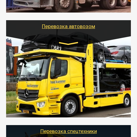
стандартных контейнеров на контейнеровозе,
шаландах и площадках (открытых кузовах),
используя надежные крепления.
Перевозка автовозом
Цена за км. Рассчитывается
индивидуально
- Перевозка автовозом от Тайгер Логистик – это
быстрый и безопасный способ доставить несколько
легковых автомобилей за одну поездку в другой
город.
- Наша транспортная компания организует доставку
машин автовозом, подобрав оптимальный маршрут с
учетом всех особенности по пути следования.
Перевозка спецтехники