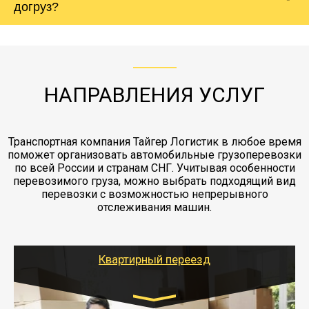
Вашего груза по ставке 0.15 от стоимости
холодильника - обложить картонными
догруз?
груза. Мы сотрудничаем по услугам страховки
коробками и обмотать стрейч пленкой.
с компанией-партнером
ЖД доставка - здесь нет догрузов, только либо
Также у нас есть погрузочно-разгрузочные
"Ингострах".Страховка действует на всех
отдельные вагоны, либо есть контейнерная
работы - грузчики, краны, манипуляторы,
этапах перевозки, начиная от погрузки
жд доставка контейнерами 20 и 40 футов.
упаковка разборка мебели.
заканчивая выгрузкой в пункте получателя.
НАПРАВЛЕНИЯ УСЛУГ
Транспортная компания Тайгер Логистик в любое время
поможет организовать автомобильные грузоперевозки
по всей России и странам СНГ. Учитывая особенности
перевозимого груза, можно выбрать подходящий вид
перевозки с возможностью непрерывного
отслеживания машин.
Квартирный переезд