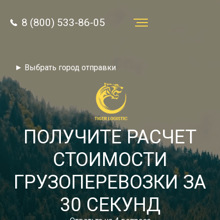
8 (800) 533-86-05
Услуги
► Выбрать город отправки
Преимущества
О компании
Направления
ПОЛУЧИТЕ РАСЧЕТ
Тарифы
СТОИМОСТИ
Отзывы
ГРУЗОПЕРЕВОЗКИ ЗА
8 (800) 533-86-05
Статьи
30 СЕКУНД
Звонок по России бесплатный
Новости
autotransport24@yandex.ru