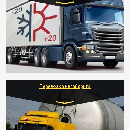
Транспорт:
Газель (1,5 и 3 тонны), Бычок, Еврофура от 5 до
10 тонн
от 6000 руб.
- Рефрижераторные перевозки грузов с
соблюдением температурного режима, работающим
термописцем, санитарной обработкой кузова и мед.
книжкой у водителя.
- Тайгер Логистик поможет быстро перевезти
скоропортящиеся продукты в любой город России с
сохранением качества товаров.
Перевозка негабарита
Цена за км. Рассчитывается
индивидуально