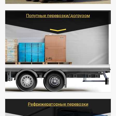
грузоперевозкам для физических и юридических лиц
(ИП, ООО) по наличной и безналичной оплате (с
учетом и без учета НДС).
Попутные перевозки/догрузом
Транспорт:
Газель (1,5 и 3 тонны), Бычок, Еврофура от 5 до
10 тонн
от 5000 руб. Возможен догруз
- Экономный способ доставить вещи от 200 кг в
другой город - догрузом или попутно. Попутные
грузоперевозки для физлиц, ИП и юрлиц обходятся
дешевле.
- Тайгер Логистик организует доставку
крупногабаритных и личных вещей по нужному
адресу, при необходимости предоставит грузчиков
для погрузочно-разгрузочных работ при перевозке.
Рефрижераторные перевозки