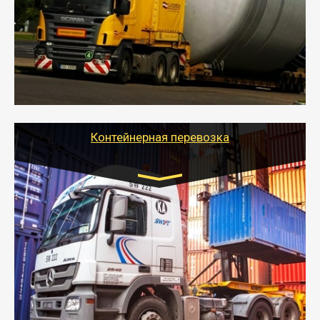
- Перевозка техники и негабаритных грузов
осуществляется после получения разрешения на
перевозку (обычно 7-14 дней).
- Тайгер Логистик в короткие сроки поможет вам
качественно и безопасно перевезти негабаритные
грузы по всей России тралом, манипулятором и
другим транспортом и подобрать оптимальный
вариант перевозки.
Контейнерная перевозка
Цена за км. Рассчитывается
индивидуально
- Контейнерные грузоперевозки на специальном
оборудованном транспорте быстро, качественно и
безопасно.
- Наша транспортная компания поможет
организовать доставку в порт и из порта