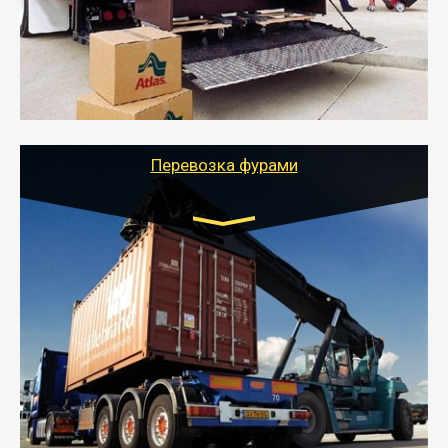
- Служебный или военный переезд может быть на
отдельном авто или догрузом (по меньшей
стоимости).
- Тайгер Логистик подберет автотранспорт, быстро и
качественно организует переезд к новому месту
службы или работы с гарантией сохранности груза и
оформлением документов, подтверждающих
расходы.
Перевозка фурами
Транспорт:
Еврофура Тент от 5 до 10 тонн
грузоподъемность
от 10 000 руб. Возможен догруз
- Доставка фурой до 20 т возможна для больших
объемов грузов, упакованных в коробки, мешки,
паллеты и россыпью в самые отдаленные места
России с гарантией полной сохранности.
- Тайгер Логистик предоставляет услуги по