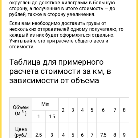
округлен до десятков килограмм в большую
сторону, а полученная в итоге стоимость — до
рублей, также в сторону увеличения.
Если вам необходимо доставить грузы от
нескольких отправителей одному получателю, то
каждый из них будет оформляться отдельно.
Учитывайте это при расчете общего веса и
стоимости.
Таблица для примерного
расчета стоимости за км, в
зависимости от объема
Min
Объем
2
3
4
5
6
7
8
9
3
(м
)
1
1.5
Цена
(руб./
2.5
3
4
5
6
7
7.5
8
9
10