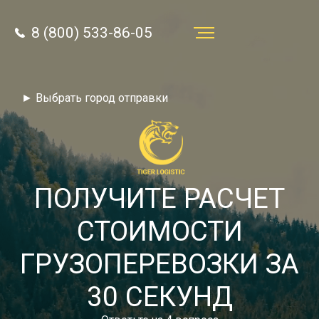
8 (800) 533-86-05
Услуги
► Выбрать город отправки
Преимущества
О компании
Направления
ПОЛУЧИТЕ РАСЧЕТ
Тарифы
СТОИМОСТИ
Отзывы
ГРУЗОПЕРЕВОЗКИ ЗА
8 (800) 533-86-05
Статьи
30 СЕКУНД
Звонок по России бесплатный
Новости
autotransport24@yandex.ru