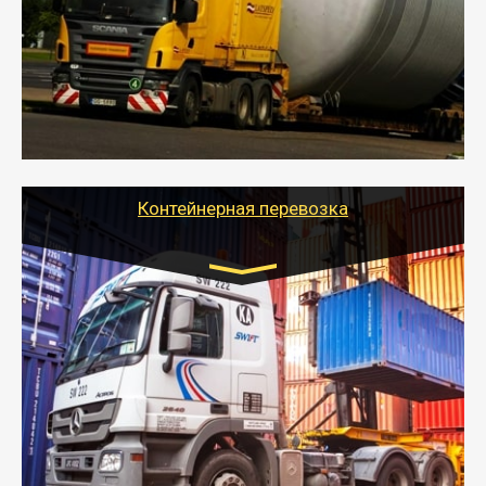
- Перевозка техники и негабаритных грузов
осуществляется после получения разрешения на
перевозку (обычно 7-14 дней).
- Тайгер Логистик в короткие сроки поможет вам
качественно и безопасно перевезти негабаритные
грузы по всей России тралом, манипулятором и
другим транспортом и подобрать оптимальный
вариант перевозки.
Контейнерная перевозка
Цена за км. Рассчитывается
индивидуально
- Контейнерные грузоперевозки на специальном
оборудованном транспорте быстро, качественно и
безопасно.
- Наша транспортная компания поможет
организовать доставку в порт и из порта