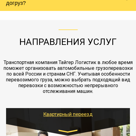
Вашего груза по ставке 0.15 от стоимости
холодильника - обложить картонными
догруз?
груза. Мы сотрудничаем по услугам страховки
коробками и обмотать стрейч пленкой.
с компанией-партнером
ЖД доставка - здесь нет догрузов, только либо
Также у нас есть погрузочно-разгрузочные
"Ингострах".Страховка действует на всех
отдельные вагоны, либо есть контейнерная
работы - грузчики, краны, манипуляторы,
этапах перевозки, начиная от погрузки
жд доставка контейнерами 20 и 40 футов.
упаковка разборка мебели.
заканчивая выгрузкой в пункте получателя.
НАПРАВЛЕНИЯ УСЛУГ
Транспортная компания Тайгер Логистик в любое время
поможет организовать автомобильные грузоперевозки
по всей России и странам СНГ. Учитывая особенности
перевозимого груза, можно выбрать подходящий вид
перевозки с возможностью непрерывного
отслеживания машин.
Квартирный переезд