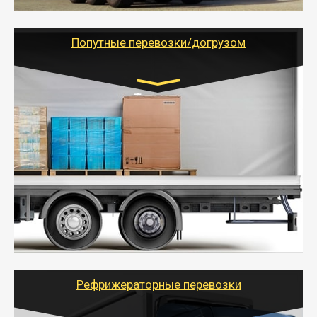
грузоперевозкам для физических и юридических лиц
(ИП, ООО) по наличной и безналичной оплате (с
учетом и без учета НДС).
Попутные перевозки/догрузом
Транспорт:
Газель (1,5 и 3 тонны), Бычок, Еврофура от 5 до
10 тонн
от 5000 руб. Возможен догруз
- Экономный способ доставить вещи от 200 кг в
другой город - догрузом или попутно. Попутные
грузоперевозки для физлиц, ИП и юрлиц обходятся
дешевле.
- Тайгер Логистик организует доставку
крупногабаритных и личных вещей по нужному
адресу, при необходимости предоставит грузчиков
для погрузочно-разгрузочных работ при перевозке.
Рефрижераторные перевозки