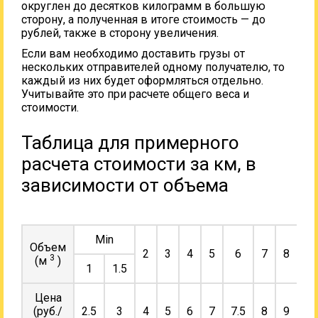
округлен до десятков килограмм в большую
сторону, а полученная в итоге стоимость — до
рублей, также в сторону увеличения.
Если вам необходимо доставить грузы от
нескольких отправителей одному получателю, то
каждый из них будет оформляться отдельно.
Учитывайте это при расчете общего веса и
стоимости.
Таблица для примерного
расчета стоимости за км, в
зависимости от объема
Min
Объем
2
3
4
5
6
7
8
9
3
(м
)
1
1.5
Цена
(руб./
2.5
3
4
5
6
7
7.5
8
9
10