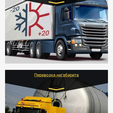
Транспорт:
Газель (1,5 и 3 тонны), Бычок, Еврофура от 5 до
10 тонн
от 6000 руб.
- Рефрижераторные перевозки грузов с
соблюдением температурного режима, работающим
термописцем, санитарной обработкой кузова и мед.
книжкой у водителя.
- Тайгер Логистик поможет быстро перевезти
скоропортящиеся продукты в любой город России с
сохранением качества товаров.
Перевозка негабарита
Цена за км. Рассчитывается
индивидуально