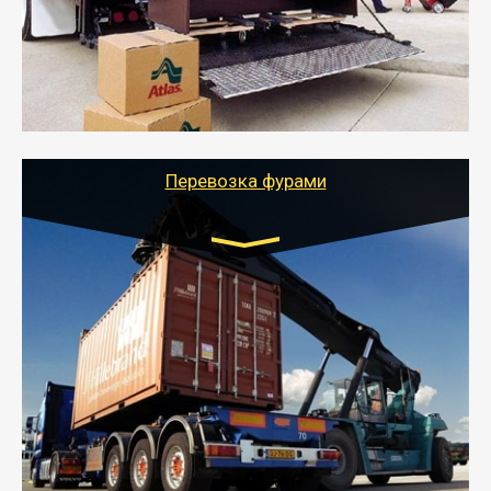
- Служебный или военный переезд может быть на
отдельном авто или догрузом (по меньшей
стоимости).
- Тайгер Логистик подберет автотранспорт, быстро и
качественно организует переезд к новому месту
службы или работы с гарантией сохранности груза и
оформлением документов, подтверждающих
расходы.
Перевозка фурами
Транспорт:
Еврофура Тент от 5 до 10 тонн
грузоподъемность
от 10 000 руб. Возможен догруз
- Доставка фурой до 20 т возможна для больших
объемов грузов, упакованных в коробки, мешки,
паллеты и россыпью в самые отдаленные места
России с гарантией полной сохранности.
- Тайгер Логистик предоставляет услуги по