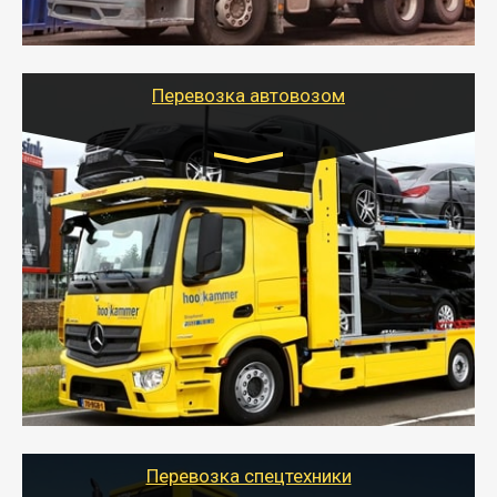
стандартных контейнеров на контейнеровозе,
шаландах и площадках (открытых кузовах),
используя надежные крепления.
Перевозка автовозом
Цена за км. Рассчитывается
индивидуально
- Перевозка автовозом от Тайгер Логистик – это
быстрый и безопасный способ доставить несколько
легковых автомобилей за одну поездку в другой
город.
- Наша транспортная компания организует доставку
машин автовозом, подобрав оптимальный маршрут с
учетом всех особенности по пути следования.
Перевозка спецтехники