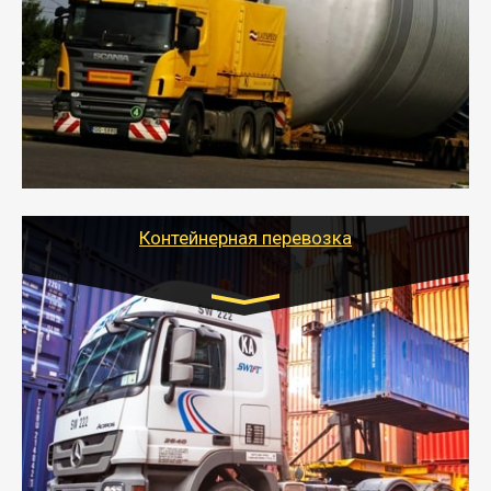
- Перевозка техники и негабаритных грузов
осуществляется после получения разрешения на
перевозку (обычно 7-14 дней).
- Тайгер Логистик в короткие сроки поможет вам
качественно и безопасно перевезти негабаритные
грузы по всей России тралом, манипулятором и
другим транспортом и подобрать оптимальный
вариант перевозки.
Контейнерная перевозка
Цена за км. Рассчитывается
индивидуально
- Контейнерные грузоперевозки на специальном
оборудованном транспорте быстро, качественно и
безопасно.
- Наша транспортная компания поможет