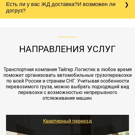
Есть ли у вас ЖД доставка?И возможен ли
непредвиденных ситуаций. Делаем страховку
сантиметров. Идеальная упаковка
морской путь. Речная доставка баржой.
Вашего груза по ставке 0.15 от стоимости
холодильника - обложить картонными
догруз?
груза. Мы сотрудничаем по услугам страховки
коробками и обмотать стрейч пленкой.
с компанией-партнером
ЖД доставка - здесь нет догрузов, только либо
Также у нас есть погрузочно-разгрузочные
"Ингострах".Страховка действует на всех
отдельные вагоны, либо есть контейнерная
работы - грузчики, краны, манипуляторы,
этапах перевозки, начиная от погрузки
жд доставка контейнерами 20 и 40 футов.
упаковка разборка мебели.
заканчивая выгрузкой в пункте получателя.
НАПРАВЛЕНИЯ УСЛУГ
Транспортная компания Тайгер Логистик в любое время
поможет организовать автомобильные грузоперевозки
по всей России и странам СНГ. Учитывая особенности
перевозимого груза, можно выбрать подходящий вид
перевозки с возможностью непрерывного
отслеживания машин.
Квартирный переезд