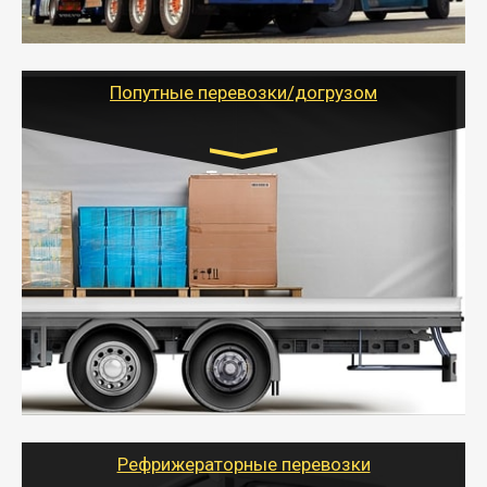
- Тайгер Логистик предоставляет услуги по
грузоперевозкам для физических и юридических лиц
(ИП, ООО) по наличной и безналичной оплате (с
учетом и без учета НДС).
Попутные перевозки/догрузом
Транспорт:
Газель (1,5 и 3 тонны), Бычок, Еврофура от 5 до
10 тонн
от 5000 руб. Возможен догруз
- Экономный способ доставить вещи от 200 кг в
другой город - догрузом или попутно. Попутные
грузоперевозки для физлиц, ИП и юрлиц обходятся
дешевле.
- Тайгер Логистик организует доставку
крупногабаритных и личных вещей по нужному
адресу, при необходимости предоставит грузчиков
для погрузочно-разгрузочных работ при перевозке.
Рефрижераторные перевозки