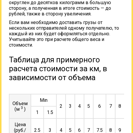
округлен до десятков килограмм в большую
сторону, а полученная в итоге стоимость — до
рублей, также в сторону увеличения.
Если вам необходимо доставить грузы от
нескольких отправителей одному получателю, то
каждый из них будет оформляться отдельно.
Учитывайте это при расчете общего веса и
стоимости.
Таблица для примерного
расчета стоимости за км, в
зависимости от объема
Min
Объем
2
3
4
5
6
7
8
9
3
(м
)
1
1.5
Цена
(руб./
2.5
3
4
5
6
7
7.5
8
9
10