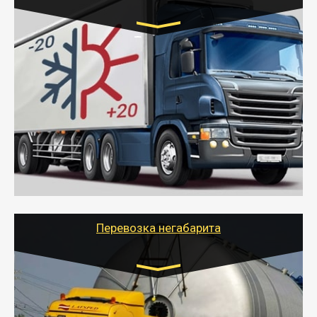
Транспорт:
Газель (1,5 и 3 тонны), Бычок, Еврофура от 5 до
10 тонн
от 6000 руб.
- Рефрижераторные перевозки грузов с
соблюдением температурного режима, работающим
термописцем, санитарной обработкой кузова и мед.
книжкой у водителя.
- Тайгер Логистик поможет быстро перевезти
скоропортящиеся продукты в любой город России с
сохранением качества товаров.
Перевозка негабарита
Цена за км. Рассчитывается
индивидуально