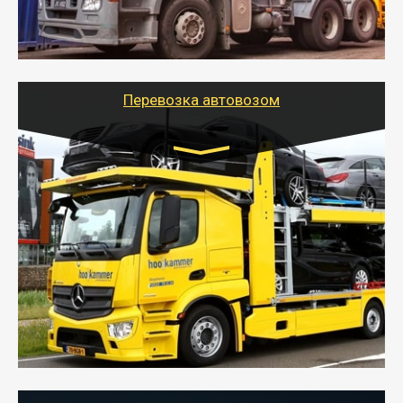
организовать доставку в порт и из порта
стандартных контейнеров на контейнеровозе,
шаландах и площадках (открытых кузовах),
используя надежные крепления.
Перевозка автовозом
Цена за км. Рассчитывается
индивидуально
- Перевозка автовозом от Тайгер Логистик – это
быстрый и безопасный способ доставить несколько
легковых автомобилей за одну поездку в другой
город.
- Наша транспортная компания организует доставку
машин автовозом, подобрав оптимальный маршрут с
учетом всех особенности по пути следования.