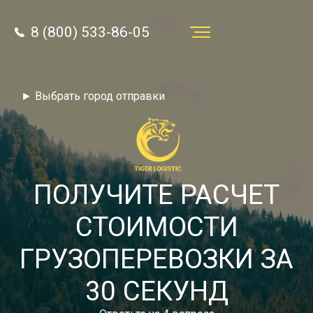
8 (800) 533-86-05
Услуги
► Выбрать город отправки
Преимущества
О компании
Направления
ПОЛУЧИТЕ РАСЧЕТ
Тарифы
СТОИМОСТИ
Отзывы
ГРУЗОПЕРЕВОЗКИ ЗА
8 (800) 533-86-05
Статьи
30 СЕКУНД
Звонок по России бесплатный
Новости
autotransport24@yandex.ru