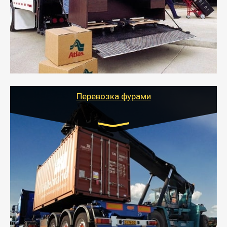
- Служебный или военный переезд может быть на
отдельном авто или догрузом (по меньшей
стоимости).
- Тайгер Логистик подберет автотранспорт, быстро и
качественно организует переезд к новому месту
службы или работы с гарантией сохранности груза и
оформлением документов, подтверждающих
расходы.
Перевозка фурами
Транспорт:
Еврофура Тент от 5 до 10 тонн
грузоподъемность
от 10 000 руб. Возможен догруз
- Доставка фурой до 20 т возможна для больших
объемов грузов, упакованных в коробки, мешки,
паллеты и россыпью в самые отдаленные места
России с гарантией полной сохранности.