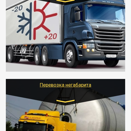
Транспорт:
Газель (1,5 и 3 тонны), Бычок, Еврофура от 5 до
10 тонн
от 6000 руб.
- Рефрижераторные перевозки грузов с
соблюдением температурного режима, работающим
термописцем, санитарной обработкой кузова и мед.
книжкой у водителя.
- Тайгер Логистик поможет быстро перевезти
скоропортящиеся продукты в любой город России с
сохранением качества товаров.
Перевозка негабарита
Цена за км. Рассчитывается
индивидуально