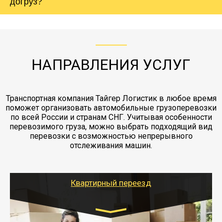
холодильника - обложить картонными
догруз?
груза. Мы сотрудничаем по услугам страховки
коробками и обмотать стрейч пленкой.
с компанией-партнером
ЖД доставка - здесь нет догрузов, только либо
Также у нас есть погрузочно-разгрузочные
"Ингострах".Страховка действует на всех
отдельные вагоны, либо есть контейнерная
работы - грузчики, краны, манипуляторы,
этапах перевозки, начиная от погрузки
жд доставка контейнерами 20 и 40 футов.
упаковка разборка мебели.
заканчивая выгрузкой в пункте получателя.
НАПРАВЛЕНИЯ УСЛУГ
Транспортная компания Тайгер Логистик в любое время
поможет организовать автомобильные грузоперевозки
по всей России и странам СНГ. Учитывая особенности
перевозимого груза, можно выбрать подходящий вид
перевозки с возможностью непрерывного
отслеживания машин.
Квартирный переезд