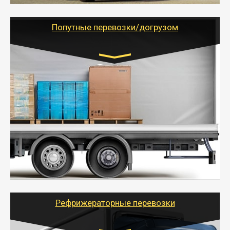
грузоперевозкам для физических и юридических лиц
(ИП, ООО) по наличной и безналичной оплате (с
учетом и без учета НДС).
Попутные перевозки/догрузом
Транспорт:
Газель (1,5 и 3 тонны), Бычок, Еврофура от 5 до
10 тонн
от 5000 руб. Возможен догруз
- Экономный способ доставить вещи от 200 кг в
другой город - догрузом или попутно. Попутные
грузоперевозки для физлиц, ИП и юрлиц обходятся
дешевле.
- Тайгер Логистик организует доставку
крупногабаритных и личных вещей по нужному
адресу, при необходимости предоставит грузчиков
для погрузочно-разгрузочных работ при перевозке.
Рефрижераторные перевозки