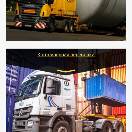
- Перевозка техники и негабаритных грузов
осуществляется после получения разрешения на
перевозку (обычно 7-14 дней).
- Тайгер Логистик в короткие сроки поможет вам
качественно и безопасно перевезти негабаритные
грузы по всей России тралом, манипулятором и
другим транспортом и подобрать оптимальный
вариант перевозки.
Контейнерная перевозка
Цена за км. Рассчитывается
индивидуально
- Контейнерные грузоперевозки на специальном
оборудованном транспорте быстро, качественно и
безопасно.
- Наша транспортная компания поможет
организовать доставку в порт и из порта
стандартных контейнеров на контейнеровозе,