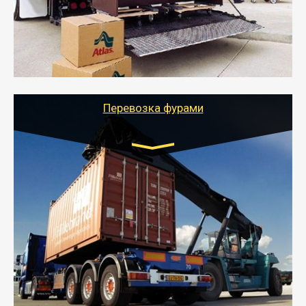
отдельном авто или догрузом (по меньшей
стоимости).
- Тайгер Логистик подберет автотранспорт, быстро и
качественно организует переезд к новому месту
службы или работы с гарантией сохранности груза и
оформлением документов, подтверждающих
расходы.
Перевозка фурами
Транспорт:
Еврофура Тент от 5 до 10 тонн
грузоподъемность
от 10 000 руб. Возможен догруз
- Доставка фурой до 20 т возможна для больших
объемов грузов, упакованных в коробки, мешки,
паллеты и россыпью в самые отдаленные места
России с гарантией полной сохранности.
- Тайгер Логистик предоставляет услуги по