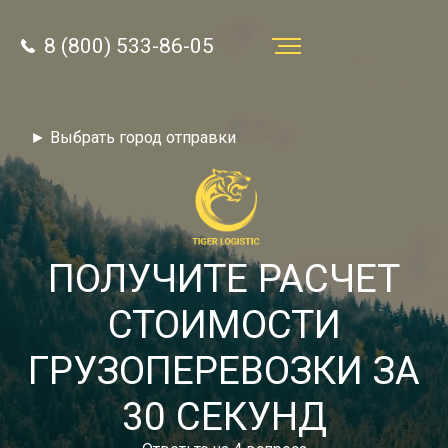
8 (800) 533-86-05
Услуги
► Выбрать город отправки
Преимущества
О компании
Направления
ПОЛУЧИТЕ РАСЧЕТ
Тарифы
СТОИМОСТИ
Отзывы
ГРУЗОПЕРЕВОЗКИ ЗА
8 (800) 533-86-05
Статьи
30 СЕКУНД
Звонок по России бесплатный
Новости
autotransport24@yandex.ru