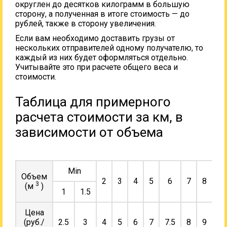
округлен до десятков килограмм в большую
сторону, а полученная в итоге стоимость — до
рублей, также в сторону увеличения.
Если вам необходимо доставить грузы от
нескольких отправителей одному получателю, то
каждый из них будет оформляться отдельно.
Учитывайте это при расчете общего веса и
стоимости.
Таблица для примерного
расчета стоимости за км, в
зависимости от объема
Min
Объем
2
3
4
5
6
7
8
9
3
(м
)
1
1.5
Цена
(руб./
2.5
3
4
5
6
7
7.5
8
9
10