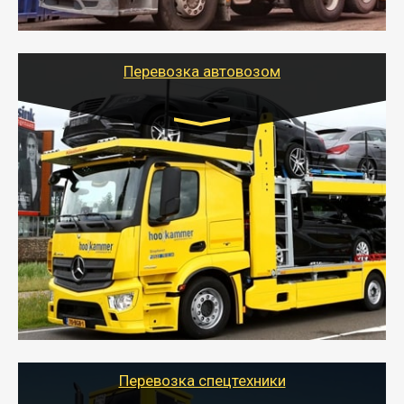
шаландах и площадках (открытых кузовах),
используя надежные крепления.
Перевозка автовозом
Цена за км. Рассчитывается
индивидуально
- Перевозка автовозом от Тайгер Логистик – это
быстрый и безопасный способ доставить несколько
легковых автомобилей за одну поездку в другой
город.
- Наша транспортная компания организует доставку
машин автовозом, подобрав оптимальный маршрут с
учетом всех особенности по пути следования.
Перевозка спецтехники