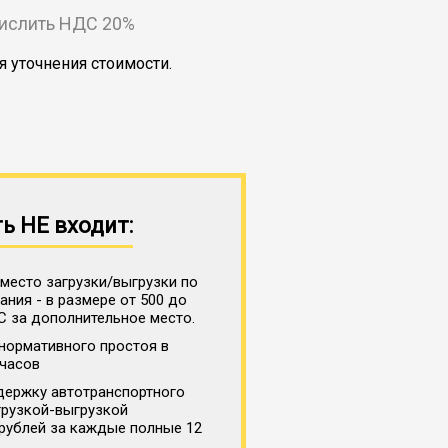
числить НДС 20%
я уточнения стоимости.
ь НЕ входит:
место загрузки/выгрузки по
ния - в размере от 500 до
С за дополнительное место.
нормативного простоя в
 часов
держку автотранспортного
грузкой-выгрузкой
 рублей за каждые полные 12