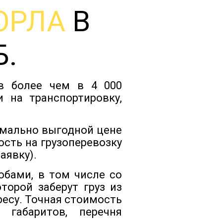
ОРЛА
В
Тарифы
Б.
Отзывы
ов более чем в 4 000
Статьи
 на транспортировку,
Новости
имально выгодной цене
сть на грузоперевозку
аявку).
Документы
обами, в том числе со
орой заберут груз из
Контакты
есу. Точная стоимость
 габаритов, перечня