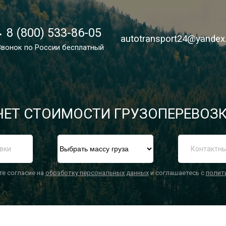
8 (800) 533-86-05
8 (800) 533-86-05
autotransport24@yandex
autotransport24@yandex
Звонок по России бесплатный
Звонок по России бесплатный
ЕТ СТОИМОСТИ ГРУЗОПЕРЕВОЗК
П
те согласие на
обработку персональных данных
и соглашаетесь с
полит