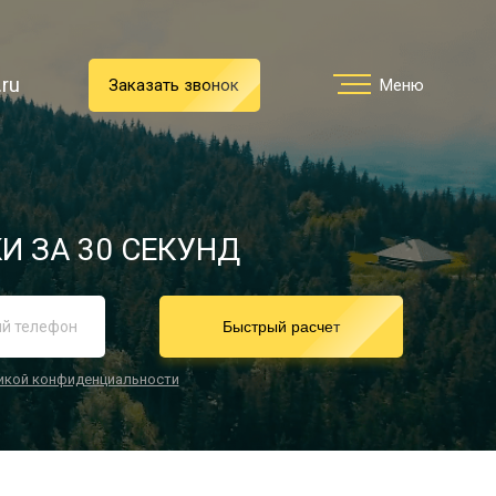
.ru
.ru
Заказать звонок
Заказать звонок
Меню
Меню
Услуги
И ЗА 30 СЕКУНД
реимущества
Быстрый расчет
икой конфиденциальности
О компании
Направления