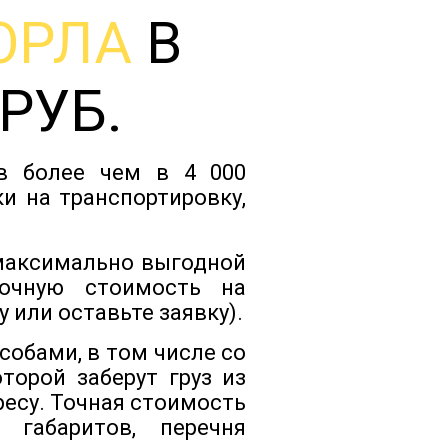
ОРЛА
В
Тарифы
РУБ.
Отзывы
ов более чем в 4 000
Статьи
и на транспортировку,
Новости
 максимально выгодной
очную стоимость на
 или оставьте заявку).
Документы
собами, в том числе со
орой заберут груз из
Контакты
есу. Точная стоимость
 габаритов, перечня