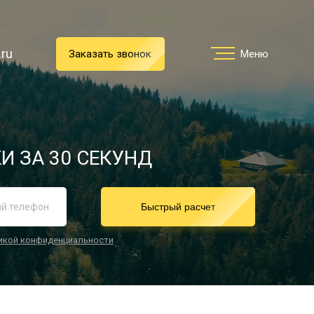
.ru
.ru
Заказать звонок
Заказать звонок
Меню
Меню
Услуги
И ЗА 30 СЕКУНД
реимущества
Быстрый расчет
икой конфиденциальности
О компании
Направления