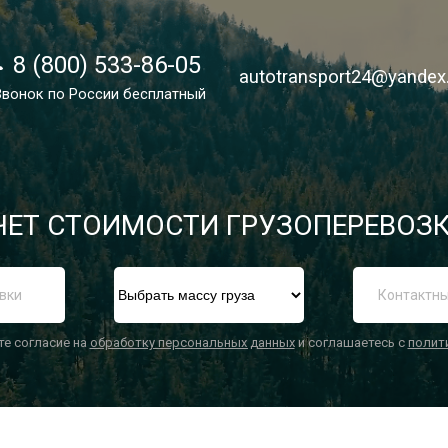
8 (800) 533-86-05
8 (800) 533-86-05
autotransport24@yandex
autotransport24@yandex
Звонок по России бесплатный
Звонок по России бесплатный
ЕТ СТОИМОСТИ ГРУЗОПЕРЕВОЗК
П
те согласие на
обработку персональных данных
и соглашаетесь с
полит