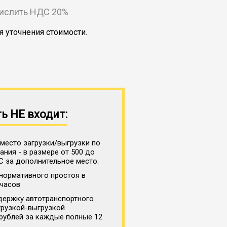
числить НДС 20%
я уточнения стоимости.
ь НЕ входит:
место загрузки/выгрузки по
ния - в размере от 500 до
С за дополнительное место.
нормативного простоя в
 часов
держку автотранспортного
грузкой-выгрузкой
 рублей за каждые полные 12