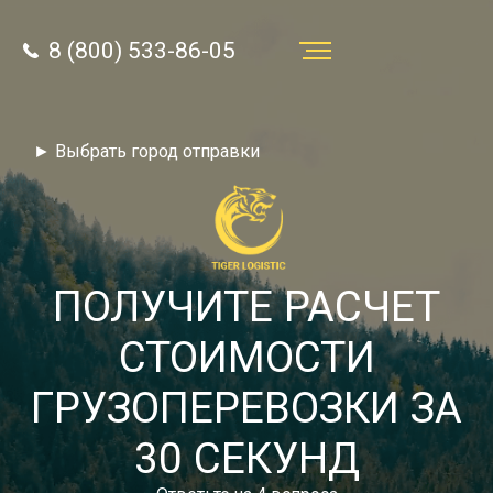
8 (800) 533-86-05
Услуги
► Выбрать город отправки
Преимущества
О компании
Направления
ПОЛУЧИТЕ РАСЧЕТ
Тарифы
СТОИМОСТИ
Отзывы
ГРУЗОПЕРЕВОЗКИ ЗА
8 (800) 533-86-05
Статьи
30 СЕКУНД
Звонок по России бесплатный
Новости
autotransport24@yandex.ru