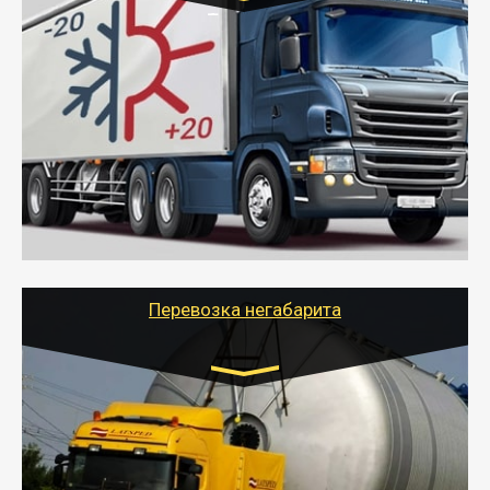
Транспорт:
Газель (1,5 и 3 тонны), Бычок, Еврофура от 5 до
10 тонн
от 6000 руб.
- Рефрижераторные перевозки грузов с
соблюдением температурного режима, работающим
термописцем, санитарной обработкой кузова и мед.
книжкой у водителя.
- Тайгер Логистик поможет быстро перевезти
скоропортящиеся продукты в любой город России с
сохранением качества товаров.
Перевозка негабарита
Цена за км. Рассчитывается
индивидуально