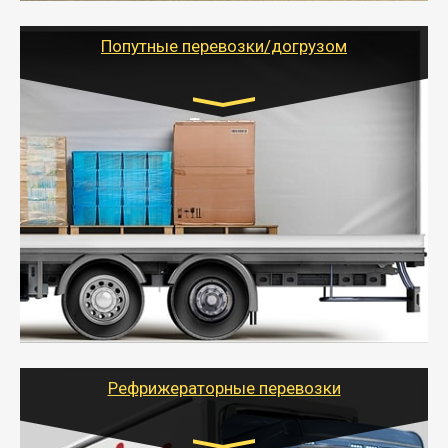
грузоперевозкам для физических и юридических лиц
(ИП, ООО) по наличной и безналичной оплате (с
учетом и без учета НДС).
Попутные перевозки/догрузом
Транспорт:
Газель (1,5 и 3 тонны), Бычок, Еврофура от 5 до
10 тонн
от 5000 руб. Возможен догруз
- Экономный способ доставить вещи от 200 кг в
другой город - догрузом или попутно. Попутные
грузоперевозки для физлиц, ИП и юрлиц обходятся
дешевле.
- Тайгер Логистик организует доставку
крупногабаритных и личных вещей по нужному
адресу, при необходимости предоставит грузчиков
для погрузочно-разгрузочных работ при перевозке.
Рефрижераторные перевозки