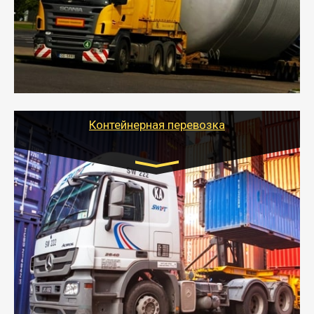
- Перевозка техники и негабаритных грузов
осуществляется после получения разрешения на
перевозку (обычно 7-14 дней).
- Тайгер Логистик в короткие сроки поможет вам
качественно и безопасно перевезти негабаритные
грузы по всей России тралом, манипулятором и
другим транспортом и подобрать оптимальный
вариант перевозки.
Контейнерная перевозка
Цена за км. Рассчитывается
индивидуально
- Контейнерные грузоперевозки на специальном
оборудованном транспорте быстро, качественно и
безопасно.
- Наша транспортная компания поможет
организовать доставку в порт и из порта
стандартных контейнеров на контейнеровозе,