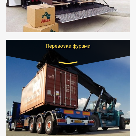
отдельном авто или догрузом (по меньшей
стоимости).
- Тайгер Логистик подберет автотранспорт, быстро и
качественно организует переезд к новому месту
службы или работы с гарантией сохранности груза и
оформлением документов, подтверждающих
расходы.
Перевозка фурами
Транспорт:
Еврофура Тент от 5 до 10 тонн
грузоподъемность
от 10 000 руб. Возможен догруз
- Доставка фурой до 20 т возможна для больших
объемов грузов, упакованных в коробки, мешки,
паллеты и россыпью в самые отдаленные места
России с гарантией полной сохранности.
- Тайгер Логистик предоставляет услуги по