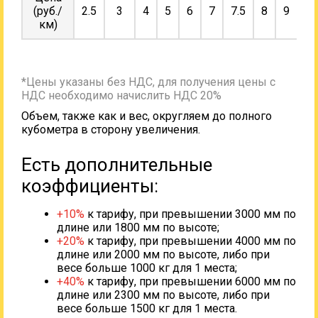
(руб./
2.5
3
4
5
6
7
7.5
8
9
10
км)
*Цены указаны без НДС, для получения цены с
НДС необходимо начислить НДС 20%
Объем, также как и вес, округляем до полного
кубометра в сторону увеличения.
Есть дополнительные
коэффициенты:
+10%
к тарифу, при превышении 3000 мм по
длине или 1800 мм по высоте;
+20%
к тарифу, при превышении 4000 мм по
длине или 2000 мм по высоте, либо при
весе больше 1000 кг для 1 места;
+40%
к тарифу, при превышении 6000 мм по
длине или 2300 мм по высоте, либо при
весе больше 1500 кг для 1 места.