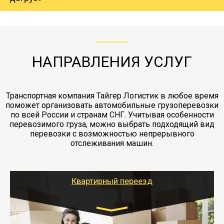
груза. Мы сотрудничаем по услугам страховки
коробками и обмотать стрейч пленкой.
с компанией-партнером
ЖД доставка - здесь нет догрузов, только либо
Также у нас есть погрузочно-разгрузочные
"Ингострах".Страховка действует на всех
отдельные вагоны, либо есть контейнерная
работы - грузчики, краны, манипуляторы,
этапах перевозки, начиная от погрузки
жд доставка контейнерами 20 и 40 футов.
упаковка разборка мебели.
заканчивая выгрузкой в пункте получателя.
НАПРАВЛЕНИЯ УСЛУГ
Транспортная компания Тайгер Логистик в любое время
поможет организовать автомобильные грузоперевозки
по всей России и странам СНГ. Учитывая особенности
перевозимого груза, можно выбрать подходящий вид
перевозки с возможностью непрерывного
отслеживания машин.
Квартирный переезд
Транспорт: