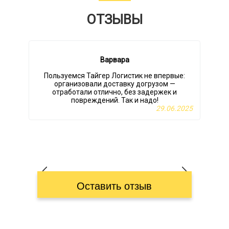
ОТЗЫВЫ
Варвара
Пользуемся Тайгер Логистик не впервые:
У
организовали доставку догрузом —
отработали отлично, без задержек и
повреждений. Так и надо!
29.06.2025
Оставить отзыв