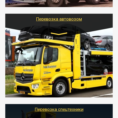
шаландах и площадках (открытых кузовах),
используя надежные крепления.
Перевозка автовозом
Цена за км. Рассчитывается
индивидуально
- Перевозка автовозом от Тайгер Логистик – это
быстрый и безопасный способ доставить несколько
легковых автомобилей за одну поездку в другой
город.
- Наша транспортная компания организует доставку
машин автовозом, подобрав оптимальный маршрут с
учетом всех особенности по пути следования.
Перевозка спецтехники