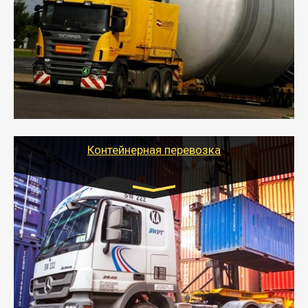
- Перевозка техники и негабаритных грузов
осуществляется после получения разрешения на
перевозку (обычно 7-14 дней).
- Тайгер Логистик в короткие сроки поможет вам
качественно и безопасно перевезти негабаритные
грузы по всей России тралом, манипулятором и
другим транспортом и подобрать оптимальный
вариант перевозки.
Контейнерная перевозка
Цена за км. Рассчитывается
индивидуально
- Контейнерные грузоперевозки на специальном
оборудованном транспорте быстро, качественно и
безопасно.
- Наша транспортная компания поможет