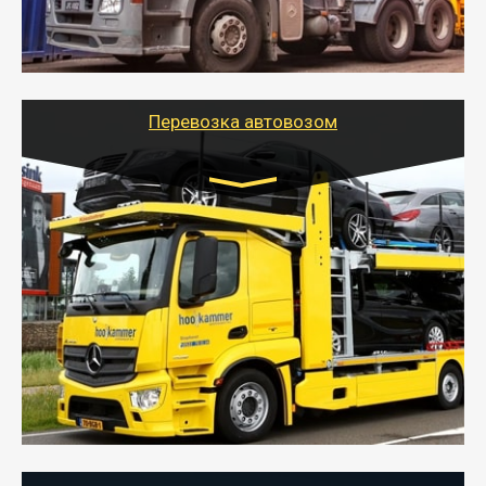
организовать доставку в порт и из порта
стандартных контейнеров на контейнеровозе,
шаландах и площадках (открытых кузовах),
используя надежные крепления.
Перевозка автовозом
Цена за км. Рассчитывается
индивидуально
- Перевозка автовозом от Тайгер Логистик – это
быстрый и безопасный способ доставить несколько
легковых автомобилей за одну поездку в другой
город.
- Наша транспортная компания организует доставку
машин автовозом, подобрав оптимальный маршрут с
учетом всех особенности по пути следования.