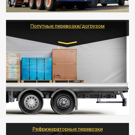
- Тайгер Логистик предоставляет услуги по
грузоперевозкам для физических и юридических лиц
(ИП, ООО) по наличной и безналичной оплате (с
учетом и без учета НДС).
Попутные перевозки/догрузом
Транспорт:
Газель (1,5 и 3 тонны), Бычок, Еврофура от 5 до
10 тонн
от 5000 руб. Возможен догруз
- Экономный способ доставить вещи от 200 кг в
другой город - догрузом или попутно. Попутные
грузоперевозки для физлиц, ИП и юрлиц обходятся
дешевле.
- Тайгер Логистик организует доставку
крупногабаритных и личных вещей по нужному
адресу, при необходимости предоставит грузчиков
для погрузочно-разгрузочных работ при перевозке.
Рефрижераторные перевозки