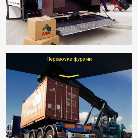
- Служебный или военный переезд может быть на
отдельном авто или догрузом (по меньшей
стоимости).
- Тайгер Логистик подберет автотранспорт, быстро и
качественно организует переезд к новому месту
службы или работы с гарантией сохранности груза и
оформлением документов, подтверждающих
расходы.
Перевозка фурами
Транспорт:
Еврофура Тент от 5 до 10 тонн
грузоподъемность
от 10 000 руб. Возможен догруз
- Доставка фурой до 20 т возможна для больших
объемов грузов, упакованных в коробки, мешки,
паллеты и россыпью в самые отдаленные места
России с гарантией полной сохранности.