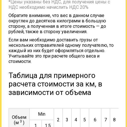
*Цены указаны без НДС, для получения цены с
НДС необходимо начислить НДС 20%
Обратите внимание, что вес в данном случае
округлен до десятков килограмм в большую
сторону, а полученная в итоге стоимость — до
рублей, также в сторону увеличения.
Если вам необходимо доставить грузы от
нескольких отправителей одному получателю, то
каждый из них будет оформляться отдельно.
Учитывайте это при расчете общего веса и
стоимости.
Таблица для примерного
расчета стоимости за км, в
зависимости от объема
Min
Объем
2
3
4
5
6
7
8
9
3
(м
)
1
1.5