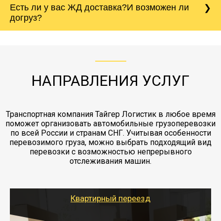
Есть ли у вас ЖД доставка?И возможен ли
непредвиденных ситуаций. Делаем страховку
сантиметров. Идеальная упаковка
морской путь. Речная доставка баржой.
Вашего груза по ставке 0.15 от стоимости
холодильника - обложить картонными
догруз?
груза. Мы сотрудничаем по услугам страховки
коробками и обмотать стрейч пленкой.
с компанией-партнером
ЖД доставка - здесь нет догрузов, только либо
Также у нас есть погрузочно-разгрузочные
"Ингострах".Страховка действует на всех
отдельные вагоны, либо есть контейнерная
работы - грузчики, краны, манипуляторы,
этапах перевозки, начиная от погрузки
жд доставка контейнерами 20 и 40 футов.
упаковка разборка мебели.
заканчивая выгрузкой в пункте получателя.
НАПРАВЛЕНИЯ УСЛУГ
Транспортная компания Тайгер Логистик в любое время
поможет организовать автомобильные грузоперевозки
по всей России и странам СНГ. Учитывая особенности
перевозимого груза, можно выбрать подходящий вид
перевозки с возможностью непрерывного
отслеживания машин.
Квартирный переезд