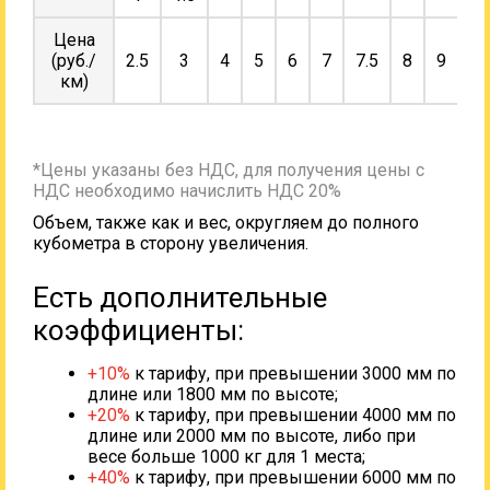
Цена
(руб./
2.5
3
4
5
6
7
7.5
8
9
10
км)
*Цены указаны без НДС, для получения цены с
НДС необходимо начислить НДС 20%
Объем, также как и вес, округляем до полного
кубометра в сторону увеличения.
Есть дополнительные
коэффициенты:
+10%
к тарифу, при превышении 3000 мм по
длине или 1800 мм по высоте;
+20%
к тарифу, при превышении 4000 мм по
длине или 2000 мм по высоте, либо при
весе больше 1000 кг для 1 места;
+40%
к тарифу, при превышении 6000 мм по