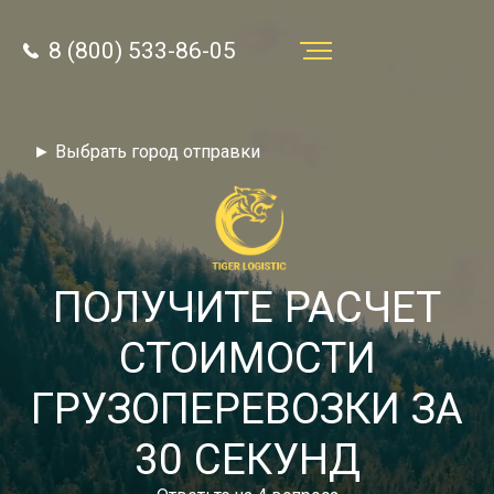
8 (800) 533-86-05
Услуги
► Выбрать город отправки
Преимущества
О компании
Направления
ПОЛУЧИТЕ РАСЧЕТ
Тарифы
СТОИМОСТИ
Отзывы
ГРУЗОПЕРЕВОЗКИ ЗА
8 (800) 533-86-05
Статьи
30 СЕКУНД
Звонок по России бесплатный
Новости
autotransport24@yandex.ru