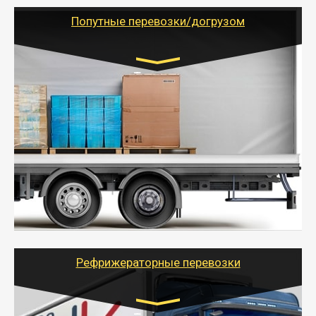
(ИП, ООО) по наличной и безналичной оплате (с
учетом и без учета НДС).
Попутные перевозки/догрузом
Транспорт:
Газель (1,5 и 3 тонны), Бычок, Еврофура от 5 до
10 тонн
от 5000 руб. Возможен догруз
- Экономный способ доставить вещи от 200 кг в
другой город - догрузом или попутно. Попутные
грузоперевозки для физлиц, ИП и юрлиц обходятся
дешевле.
- Тайгер Логистик организует доставку
крупногабаритных и личных вещей по нужному
адресу, при необходимости предоставит грузчиков
для погрузочно-разгрузочных работ при перевозке.
Рефрижераторные перевозки