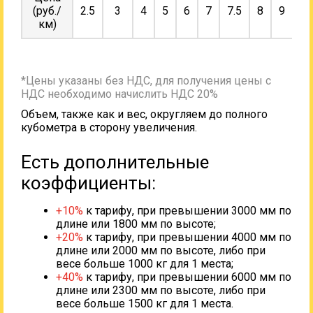
(руб./
2.5
3
4
5
6
7
7.5
8
9
10
км)
*Цены указаны без НДС, для получения цены с
НДС необходимо начислить НДС 20%
Объем, также как и вес, округляем до полного
кубометра в сторону увеличения.
Есть дополнительные
коэффициенты:
+10%
к тарифу, при превышении 3000 мм по
длине или 1800 мм по высоте;
+20%
к тарифу, при превышении 4000 мм по
длине или 2000 мм по высоте, либо при
весе больше 1000 кг для 1 места;
+40%
к тарифу, при превышении 6000 мм по
длине или 2300 мм по высоте, либо при
весе больше 1500 кг для 1 места.