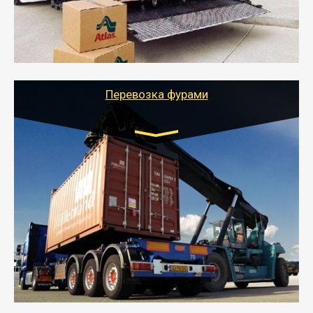
стоимости).
- Тайгер Логистик подберет автотранспорт, быстро и
качественно организует переезд к новому месту
службы или работы с гарантией сохранности груза и
оформлением документов, подтверждающих
расходы.
Перевозка фурами
Транспорт:
Еврофура Тент от 5 до 10 тонн
грузоподъемность
от 10 000 руб. Возможен догруз
- Доставка фурой до 20 т возможна для больших
объемов грузов, упакованных в коробки, мешки,
паллеты и россыпью в самые отдаленные места
России с гарантией полной сохранности.
- Тайгер Логистик предоставляет услуги по
грузоперевозкам для физических и юридических лиц