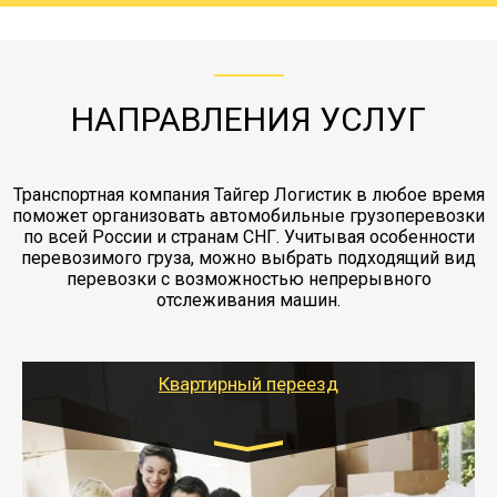
с компанией-партнером
ЖД доставка - здесь нет догрузов, только либо
Также у нас есть погрузочно-разгрузочные
"Ингострах".Страховка действует на всех
отдельные вагоны, либо есть контейнерная
работы - грузчики, краны, манипуляторы,
этапах перевозки, начиная от погрузки
жд доставка контейнерами 20 и 40 футов.
упаковка разборка мебели.
заканчивая выгрузкой в пункте получателя.
НАПРАВЛЕНИЯ УСЛУГ
Транспортная компания Тайгер Логистик в любое время
поможет организовать автомобильные грузоперевозки
по всей России и странам СНГ. Учитывая особенности
перевозимого груза, можно выбрать подходящий вид
перевозки с возможностью непрерывного
отслеживания машин.
Квартирный переезд
Транспорт:
Газель: 1,5 и 3 тонны