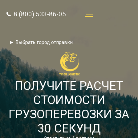
8 (800) 533-86-05
Услуги
► Выбрать город отправки
Преимущества
О компании
Направления
ПОЛУЧИТЕ РАСЧЕТ
Тарифы
СТОИМОСТИ
Отзывы
ГРУЗОПЕРЕВОЗКИ ЗА
8 (800) 533-86-05
Статьи
30 СЕКУНД
Звонок по России бесплатный
Новости
autotransport24@yandex.ru