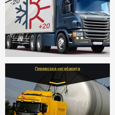
Транспорт:
Газель (1,5 и 3 тонны), Бычок, Еврофура от 5 до
10 тонн
от 6000 руб.
- Рефрижераторные перевозки грузов с
соблюдением температурного режима, работающим
термописцем, санитарной обработкой кузова и мед.
книжкой у водителя.
- Тайгер Логистик поможет быстро перевезти
скоропортящиеся продукты в любой город России с
сохранением качества товаров.
Перевозка негабарита
Цена за км. Рассчитывается
индивидуально
- Перевозка техники и негабаритных грузов