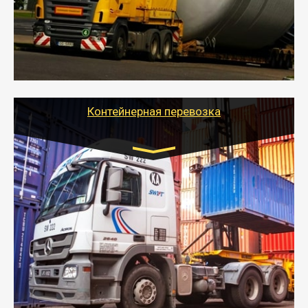
осуществляется после получения разрешения на
перевозку (обычно 7-14 дней).
- Тайгер Логистик в короткие сроки поможет вам
качественно и безопасно перевезти негабаритные
грузы по всей России тралом, манипулятором и
другим транспортом и подобрать оптимальный
вариант перевозки.
Контейнерная перевозка
Цена за км. Рассчитывается
индивидуально
- Контейнерные грузоперевозки на специальном
оборудованном транспорте быстро, качественно и
безопасно.
- Наша транспортная компания поможет
организовать доставку в порт и из порта
стандартных контейнеров на контейнеровозе,
шаландах и площадках (открытых кузовах),