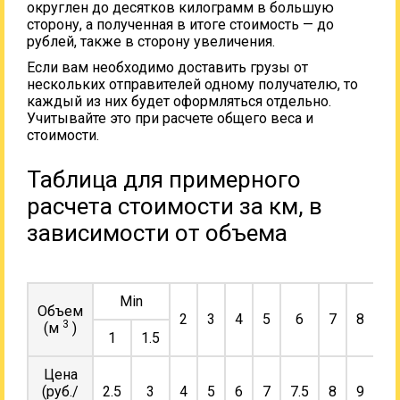
округлен до десятков килограмм в большую
сторону, а полученная в итоге стоимость — до
рублей, также в сторону увеличения.
Если вам необходимо доставить грузы от
нескольких отправителей одному получателю, то
каждый из них будет оформляться отдельно.
Учитывайте это при расчете общего веса и
стоимости.
Таблица для примерного
расчета стоимости за км, в
зависимости от объема
Min
Объем
2
3
4
5
6
7
8
9
3
(м
)
1
1.5
Цена
(руб./
2.5
3
4
5
6
7
7.5
8
9
10