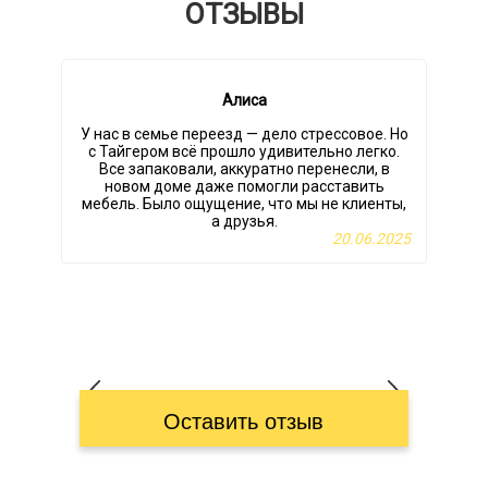
ОТЗЫВЫ
Алиса
У нас в семье переезд — дело стрессовое. Но
Н
с Тайгером всё прошло удивительно легко.
Все запаковали, аккуратно перенесли, в
новом доме даже помогли расставить
мебель. Было ощущение, что мы не клиенты,
а друзья.
20.06.2025
Оставить отзыв