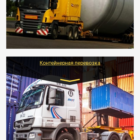
- Перевозка техники и негабаритных грузов
осуществляется после получения разрешения на
перевозку (обычно 7-14 дней).
- Тайгер Логистик в короткие сроки поможет вам
качественно и безопасно перевезти негабаритные
грузы по всей России тралом, манипулятором и
другим транспортом и подобрать оптимальный
вариант перевозки.
Контейнерная перевозка
Цена за км. Рассчитывается
индивидуально
- Контейнерные грузоперевозки на специальном
оборудованном транспорте быстро, качественно и
безопасно.
- Наша транспортная компания поможет
организовать доставку в порт и из порта