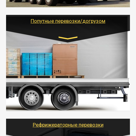
- Тайгер Логистик предоставляет услуги по
грузоперевозкам для физических и юридических лиц
(ИП, ООО) по наличной и безналичной оплате (с
учетом и без учета НДС).
Попутные перевозки/догрузом
Транспорт:
Газель (1,5 и 3 тонны), Бычок, Еврофура от 5 до
10 тонн
от 5000 руб. Возможен догруз
- Экономный способ доставить вещи от 200 кг в
другой город - догрузом или попутно. Попутные
грузоперевозки для физлиц, ИП и юрлиц обходятся
дешевле.
- Тайгер Логистик организует доставку
крупногабаритных и личных вещей по нужному
адресу, при необходимости предоставит грузчиков
для погрузочно-разгрузочных работ при перевозке.
Рефрижераторные перевозки