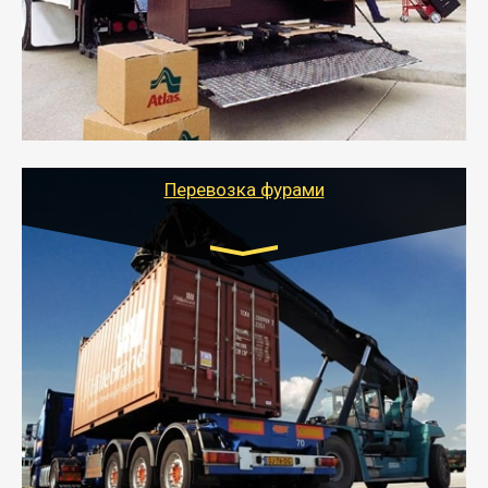
- Служебный или военный переезд может быть на
отдельном авто или догрузом (по меньшей
стоимости).
- Тайгер Логистик подберет автотранспорт, быстро и
качественно организует переезд к новому месту
службы или работы с гарантией сохранности груза и
оформлением документов, подтверждающих
расходы.
Перевозка фурами
Транспорт:
Еврофура Тент от 5 до 10 тонн
грузоподъемность
от 10 000 руб. Возможен догруз
- Доставка фурой до 20 т возможна для больших
объемов грузов, упакованных в коробки, мешки,
паллеты и россыпью в самые отдаленные места
России с гарантией полной сохранности.