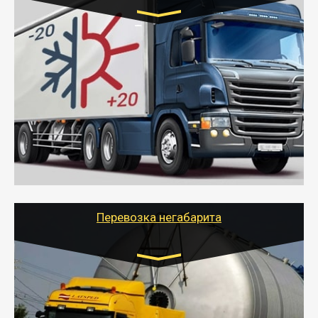
Транспорт:
Газель (1,5 и 3 тонны), Бычок, Еврофура от 5 до
10 тонн
от 6000 руб.
- Рефрижераторные перевозки грузов с
соблюдением температурного режима, работающим
термописцем, санитарной обработкой кузова и мед.
книжкой у водителя.
- Тайгер Логистик поможет быстро перевезти
скоропортящиеся продукты в любой город России с
сохранением качества товаров.
Перевозка негабарита
Цена за км. Рассчитывается
индивидуально