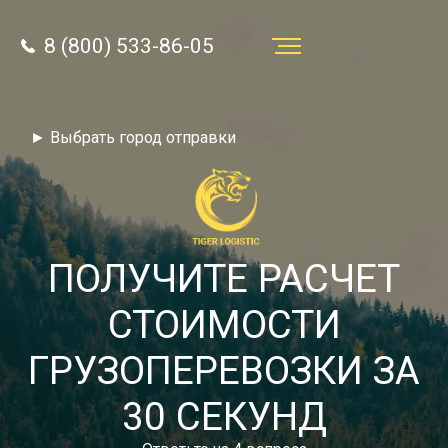
8 (800) 533-86-05
Услуги
► Выбрать город отправки
Преимущества
О компании
Направления
ПОЛУЧИТЕ РАСЧЕТ
Тарифы
СТОИМОСТИ
Отзывы
ГРУЗОПЕРЕВОЗКИ ЗА
8 (800) 533-86-05
Статьи
30 СЕКУНД
Звонок по России бесплатный
Новости
autotransport24@yandex.ru