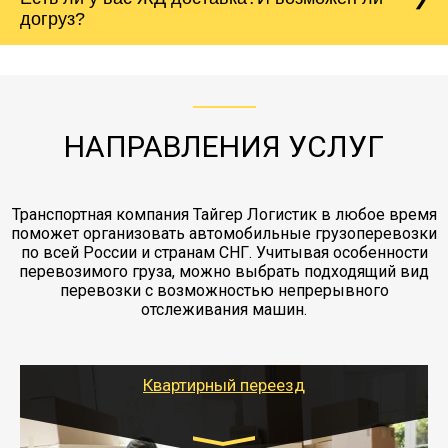
Вашего груза по ставке 0.15 от стоимости
холодильника - обложить картонными
догруз?
груза. Мы сотрудничаем по услугам страховки
коробками и обмотать стрейч пленкой.
с компанией-партнером
ЖД доставка - здесь нет догрузов, только либо
Также у нас есть погрузочно-разгрузочные
"Ингострах".Страховка действует на всех
отдельные вагоны, либо есть контейнерная
работы - грузчики, краны, манипуляторы,
этапах перевозки, начиная от погрузки
жд доставка контейнерами 20 и 40 футов.
упаковка разборка мебели.
заканчивая выгрузкой в пункте получателя.
НАПРАВЛЕНИЯ УСЛУГ
Транспортная компания Тайгер Логистик в любое время
поможет организовать автомобильные грузоперевозки
по всей России и странам СНГ. Учитывая особенности
перевозимого груза, можно выбрать подходящий вид
перевозки с возможностью непрерывного
отслеживания машин.
Квартирный переезд