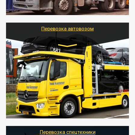
стандартных контейнеров на контейнеровозе,
шаландах и площадках (открытых кузовах),
используя надежные крепления.
Перевозка автовозом
Цена за км. Рассчитывается
индивидуально
- Перевозка автовозом от Тайгер Логистик – это
быстрый и безопасный способ доставить несколько
легковых автомобилей за одну поездку в другой
город.
- Наша транспортная компания организует доставку
машин автовозом, подобрав оптимальный маршрут с
учетом всех особенности по пути следования.
Перевозка спецтехники