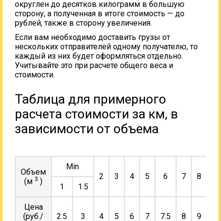
округлен до десятков килограмм в большую
сторону, а полученная в итоге стоимость — до
рублей, также в сторону увеличения.
Если вам необходимо доставить грузы от
нескольких отправителей одному получателю, то
каждый из них будет оформляться отдельно.
Учитывайте это при расчете общего веса и
стоимости.
Таблица для примерного
расчета стоимости за км, в
зависимости от объема
Min
Объем
2
3
4
5
6
7
8
9
3
(м
)
1
1.5
Цена
(руб./
2.5
3
4
5
6
7
7.5
8
9
10