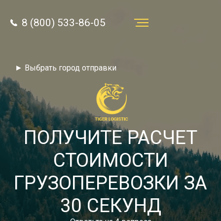
8 (800) 533-86-05
Услуги
► Выбрать город отправки
Преимущества
О компании
Направления
ПОЛУЧИТЕ РАСЧЕТ
Тарифы
СТОИМОСТИ
Отзывы
ГРУЗОПЕРЕВОЗКИ ЗА
8 (800) 533-86-05
Статьи
30 СЕКУНД
Звонок по России бесплатный
Новости
autotransport24@yandex.ru