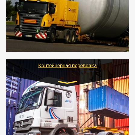
- Перевозка техники и негабаритных грузов
осуществляется после получения разрешения на
перевозку (обычно 7-14 дней).
- Тайгер Логистик в короткие сроки поможет вам
качественно и безопасно перевезти негабаритные
грузы по всей России тралом, манипулятором и
другим транспортом и подобрать оптимальный
вариант перевозки.
Контейнерная перевозка
Цена за км. Рассчитывается
индивидуально
- Контейнерные грузоперевозки на специальном
оборудованном транспорте быстро, качественно и
безопасно.
- Наша транспортная компания поможет