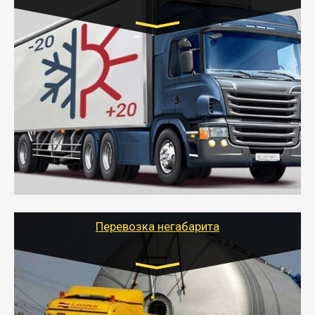
Транспорт:
Газель (1,5 и 3 тонны), Бычок, Еврофура от 5 до
10 тонн
от 6000 руб.
- Рефрижераторные перевозки грузов с
соблюдением температурного режима, работающим
термописцем, санитарной обработкой кузова и мед.
книжкой у водителя.
- Тайгер Логистик поможет быстро перевезти
скоропортящиеся продукты в любой город России с
сохранением качества товаров.
Перевозка негабарита
Цена за км. Рассчитывается
индивидуально