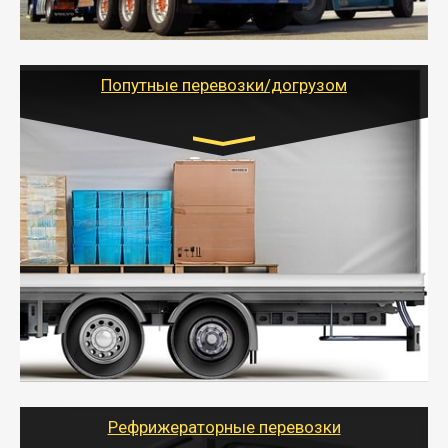
- Тайгер Логистик предоставляет услуги по
грузоперевозкам для физических и юридических лиц
(ИП, ООО) по наличной и безналичной оплате (с
учетом и без учета НДС).
Попутные перевозки/догрузом
Транспорт:
Газель (1,5 и 3 тонны), Бычок, Еврофура от 5 до
10 тонн
от 5000 руб. Возможен догруз
- Экономный способ доставить вещи от 200 кг в
другой город - догрузом или попутно. Попутные
грузоперевозки для физлиц, ИП и юрлиц обходятся
дешевле.
- Тайгер Логистик организует доставку
крупногабаритных и личных вещей по нужному
адресу, при необходимости предоставит грузчиков
для погрузочно-разгрузочных работ при перевозке.
Рефрижераторные перевозки