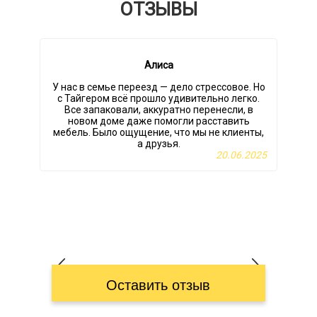
ОТЗЫВЫ
Алиса
У нас в семье переезд — дело стрессовое. Но
с Тайгером всё прошло удивительно легко.
Все запаковали, аккуратно перенесли, в
новом доме даже помогли расставить
р
мебель. Было ощущение, что мы не клиенты,
а друзья.
20.06.2025
Оставить отзыв