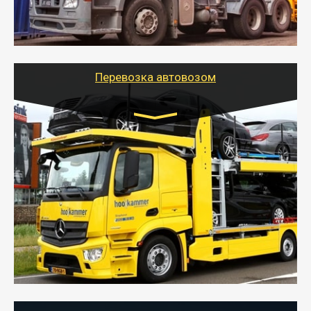
организовать доставку в порт и из порта
стандартных контейнеров на контейнеровозе,
шаландах и площадках (открытых кузовах),
используя надежные крепления.
Перевозка автовозом
Цена за км. Рассчитывается
индивидуально
- Перевозка автовозом от Тайгер Логистик – это
быстрый и безопасный способ доставить несколько
легковых автомобилей за одну поездку в другой
город.
- Наша транспортная компания организует доставку
машин автовозом, подобрав оптимальный маршрут с
учетом всех особенности по пути следования.