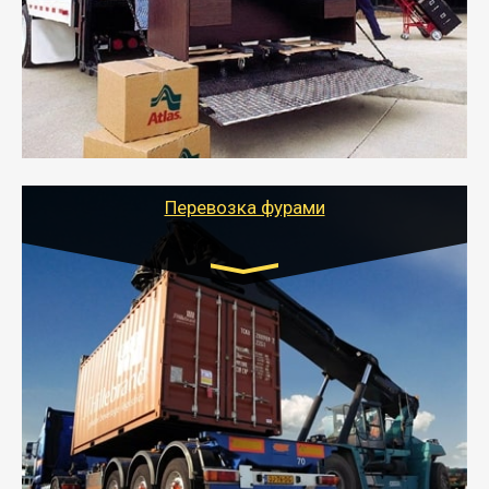
- Служебный или военный переезд может быть на
отдельном авто или догрузом (по меньшей
стоимости).
- Тайгер Логистик подберет автотранспорт, быстро и
качественно организует переезд к новому месту
службы или работы с гарантией сохранности груза и
оформлением документов, подтверждающих
расходы.
Перевозка фурами
Транспорт:
Еврофура Тент от 5 до 10 тонн
грузоподъемность
от 10 000 руб. Возможен догруз
- Доставка фурой до 20 т возможна для больших
объемов грузов, упакованных в коробки, мешки,
паллеты и россыпью в самые отдаленные места
России с гарантией полной сохранности.