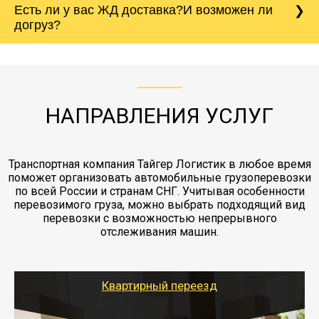
Есть ли у вас ЖД доставка?И возможен ли
непредвиденных ситуаций. Делаем страховку
сантиметров. Идеальная упаковка
морской путь. Речная доставка баржой.
Вашего груза по ставке 0.15 от стоимости
холодильника - обложить картонными
догруз?
груза. Мы сотрудничаем по услугам страховки
коробками и обмотать стрейч пленкой.
с компанией-партнером
ЖД доставка - здесь нет догрузов, только либо
Также у нас есть погрузочно-разгрузочные
"Ингострах".Страховка действует на всех
отдельные вагоны, либо есть контейнерная
работы - грузчики, краны, манипуляторы,
этапах перевозки, начиная от погрузки
жд доставка контейнерами 20 и 40 футов.
упаковка разборка мебели.
заканчивая выгрузкой в пункте получателя.
НАПРАВЛЕНИЯ УСЛУГ
Транспортная компания Тайгер Логистик в любое время
поможет организовать автомобильные грузоперевозки
по всей России и странам СНГ. Учитывая особенности
перевозимого груза, можно выбрать подходящий вид
перевозки с возможностью непрерывного
отслеживания машин.
Квартирный переезд