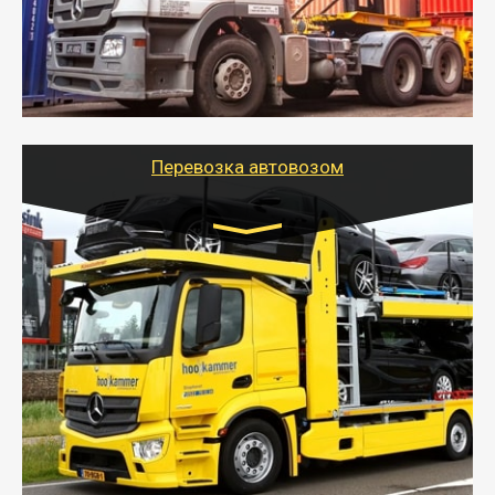
безопасно.
- Наша транспортная компания поможет
организовать доставку в порт и из порта
стандартных контейнеров на контейнеровозе,
шаландах и площадках (открытых кузовах),
используя надежные крепления.
Перевозка автовозом
Цена за км. Рассчитывается
индивидуально
- Перевозка автовозом от Тайгер Логистик – это
быстрый и безопасный способ доставить несколько
легковых автомобилей за одну поездку в другой
город.
- Наша транспортная компания организует доставку
машин автовозом, подобрав оптимальный маршрут с
учетом всех особенности по пути следования.