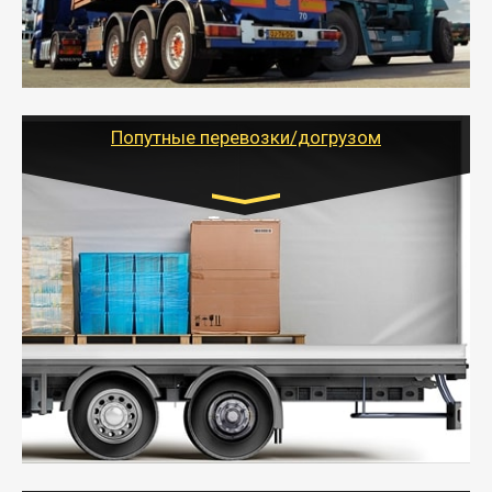
объемов грузов, упакованных в коробки, мешки,
паллеты и россыпью в самые отдаленные места
России с гарантией полной сохранности.
- Тайгер Логистик предоставляет услуги по
грузоперевозкам для физических и юридических лиц
(ИП, ООО) по наличной и безналичной оплате (с
учетом и без учета НДС).
Попутные перевозки/догрузом
Транспорт:
Газель (1,5 и 3 тонны), Бычок, Еврофура от 5 до
10 тонн
от 5000 руб. Возможен догруз
- Экономный способ доставить вещи от 200 кг в
другой город - догрузом или попутно. Попутные
грузоперевозки для физлиц, ИП и юрлиц обходятся
дешевле.
- Тайгер Логистик организует доставку
крупногабаритных и личных вещей по нужному
адресу, при необходимости предоставит грузчиков