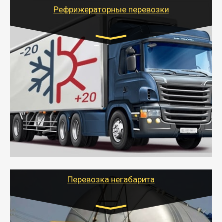
для погрузочно-разгрузочных работ при перевозке.
Рефрижераторные перевозки
Транспорт:
Газель (1,5 и 3 тонны), Бычок, Еврофура от 5 до
10 тонн
от 6000 руб.
- Рефрижераторные перевозки грузов с
соблюдением температурного режима, работающим
термописцем, санитарной обработкой кузова и мед.
книжкой у водителя.
- Тайгер Логистик поможет быстро перевезти
скоропортящиеся продукты в любой город России с
сохранением качества товаров.
Перевозка негабарита