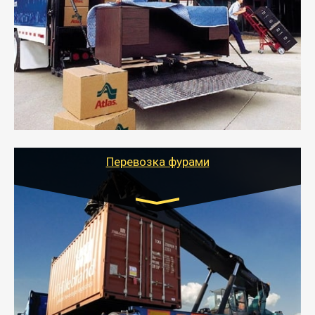
от 5000 руб.
- Служебный или военный переезд может быть на
отдельном авто или догрузом (по меньшей
стоимости).
- Тайгер Логистик подберет автотранспорт, быстро и
качественно организует переезд к новому месту
службы или работы с гарантией сохранности груза и
оформлением документов, подтверждающих
расходы.
Перевозка фурами
Транспорт:
Еврофура Тент от 5 до 10 тонн
грузоподъемность
от 10 000 руб. Возможен догруз
- Доставка фурой до 20 т возможна для больших