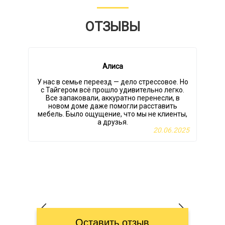
ОТЗЫВЫ
Алиса
У нас в семье переезд — дело стрессовое. Но
с Тайгером всё прошло удивительно легко.
м
Все запаковали, аккуратно перенесли, в
новом доме даже помогли расставить
мебель. Было ощущение, что мы не клиенты,
а друзья.
20.06.2025
Оставить отзыв