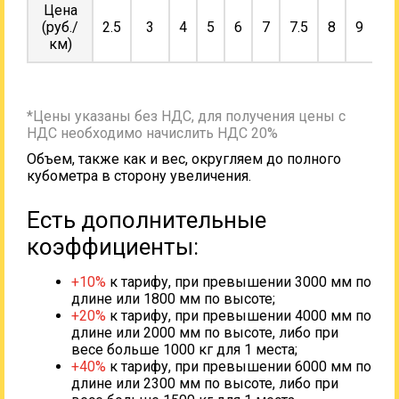
Цена
(руб./
2.5
3
4
5
6
7
7.5
8
9
10
км)
*Цены указаны без НДС, для получения цены с
НДС необходимо начислить НДС 20%
Объем, также как и вес, округляем до полного
кубометра в сторону увеличения.
Есть дополнительные
коэффициенты:
+10%
к тарифу, при превышении 3000 мм по
длине или 1800 мм по высоте;
+20%
к тарифу, при превышении 4000 мм по
длине или 2000 мм по высоте, либо при
весе больше 1000 кг для 1 места;
+40%
к тарифу, при превышении 6000 мм по
длине или 2300 мм по высоте, либо при