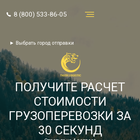
8 (800) 533-86-05
Услуги
► Выбрать город отправки
Преимущества
О компании
Направления
ПОЛУЧИТЕ РАСЧЕТ
Тарифы
СТОИМОСТИ
Отзывы
ГРУЗОПЕРЕВОЗКИ ЗА
8 (800) 533-86-05
Статьи
30 СЕКУНД
Звонок по России бесплатный
Новости
autotransport24@yandex.ru