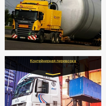
Цена за км. Рассчитывается
индивидуально
- Перевозка техники и негабаритных грузов
осуществляется после получения разрешения на
перевозку (обычно 7-14 дней).
- Тайгер Логистик в короткие сроки поможет вам
качественно и безопасно перевезти негабаритные
грузы по всей России тралом, манипулятором и
другим транспортом и подобрать оптимальный
вариант перевозки.
Контейнерная перевозка
Цена за км. Рассчитывается
индивидуально
- Контейнерные грузоперевозки на специальном
оборудованном транспорте быстро, качественно и