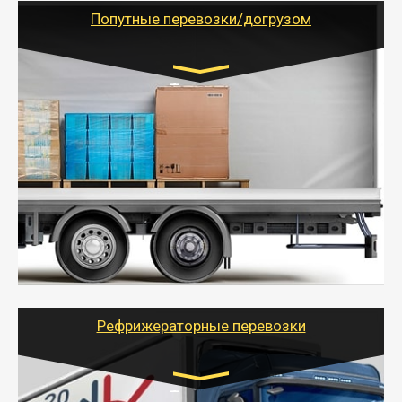
учетом и без учета НДС).
Попутные перевозки/догрузом
Транспорт:
Газель (1,5 и 3 тонны), Бычок, Еврофура от 5 до
10 тонн
от 5000 руб. Возможен догруз
- Экономный способ доставить вещи от 200 кг в
другой город - догрузом или попутно. Попутные
грузоперевозки для физлиц, ИП и юрлиц обходятся
дешевле.
- Тайгер Логистик организует доставку
крупногабаритных и личных вещей по нужному
адресу, при необходимости предоставит грузчиков
для погрузочно-разгрузочных работ при перевозке.
Рефрижераторные перевозки
Транспорт: