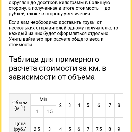
округлен до десятков килограмм в большую
сторону, а полученная в итоге стоимость — до
рублей, также в сторону увеличения.
Если вам необходимо доставить грузы от
нескольких отправителей одному получателю, то
каждый из них будет оформляться отдельно.
Учитывайте это при расчете общего веса и
стоимости.
Таблица для примерного
расчета стоимости за км, в
зависимости от объема
Min
Объем
2
3
4
5
6
7
8
9
3
(м
)
1
1.5
Цена
(руб./
2.5
3
4
5
6
7
7.5
8
9
10