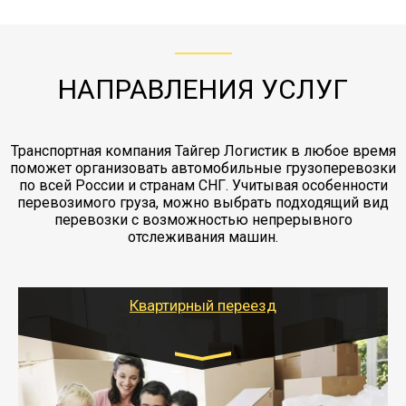
с компанией-партнером
ЖД доставка - здесь нет догрузов, только либо
Также у нас есть погрузочно-разгрузочные
"Ингострах".Страховка действует на всех
отдельные вагоны, либо есть контейнерная
работы - грузчики, краны, манипуляторы,
этапах перевозки, начиная от погрузки
жд доставка контейнерами 20 и 40 футов.
упаковка разборка мебели.
заканчивая выгрузкой в пункте получателя.
НАПРАВЛЕНИЯ УСЛУГ
Транспортная компания Тайгер Логистик в любое время
поможет организовать автомобильные грузоперевозки
по всей России и странам СНГ. Учитывая особенности
перевозимого груза, можно выбрать подходящий вид
перевозки с возможностью непрерывного
отслеживания машин.
Квартирный переезд
Транспорт:
Газель: 1,5 и 3 тонны