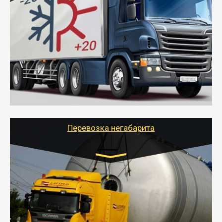
Газель (1,5 и 3 тонны), Бычок, Еврофура от 5 до
10 тонн
от 6000 руб.
- Рефрижераторные перевозки грузов с
соблюдением температурного режима, работающим
термописцем, санитарной обработкой кузова и мед.
книжкой у водителя.
- Тайгер Логистик поможет быстро перевезти
скоропортящиеся продукты в любой город России с
сохранением качества товаров.
Перевозка негабарита
Цена за км. Рассчитывается
индивидуально
- Перевозка техники и негабаритных грузов
осуществляется после получения разрешения на