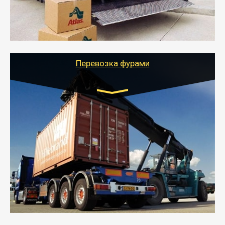
- Тайгер Логистик подберет автотранспорт, быстро и
качественно организует переезд к новому месту
службы или работы с гарантией сохранности груза и
оформлением документов, подтверждающих
расходы.
Перевозка фурами
Транспорт:
Еврофура Тент от 5 до 10 тонн
грузоподъемность
от 10 000 руб. Возможен догруз
- Доставка фурой до 20 т возможна для больших
объемов грузов, упакованных в коробки, мешки,
паллеты и россыпью в самые отдаленные места
России с гарантией полной сохранности.
- Тайгер Логистик предоставляет услуги по
грузоперевозкам для физических и юридических лиц
(ИП, ООО) по наличной и безналичной оплате (с