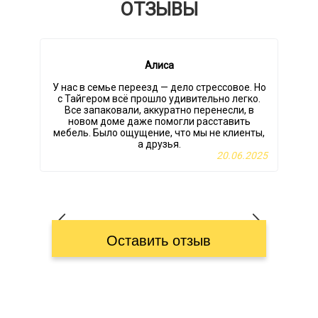
ОТЗЫВЫ
Алиса
У нас в семье переезд — дело стрессовое. Но
с Тайгером всё прошло удивительно легко.
Все запаковали, аккуратно перенесли, в
новом доме даже помогли расставить
м
мебель. Было ощущение, что мы не клиенты,
а друзья.
20.06.2025
Оставить отзыв