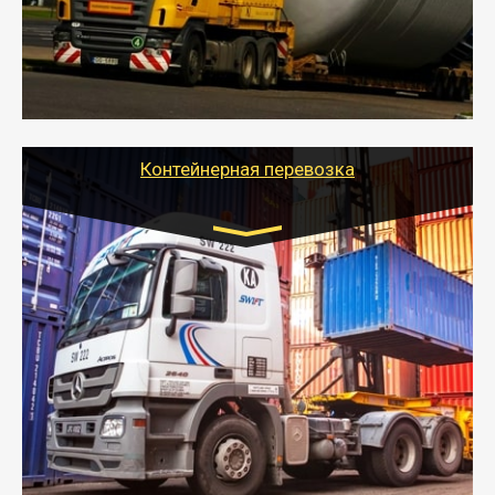
перевозку (обычно 7-14 дней).
- Тайгер Логистик в короткие сроки поможет вам
качественно и безопасно перевезти негабаритные
грузы по всей России тралом, манипулятором и
другим транспортом и подобрать оптимальный
вариант перевозки.
Контейнерная перевозка
Цена за км. Рассчитывается
индивидуально
- Контейнерные грузоперевозки на специальном
оборудованном транспорте быстро, качественно и
безопасно.
- Наша транспортная компания поможет
организовать доставку в порт и из порта
стандартных контейнеров на контейнеровозе,
шаландах и площадках (открытых кузовах),
используя надежные крепления.