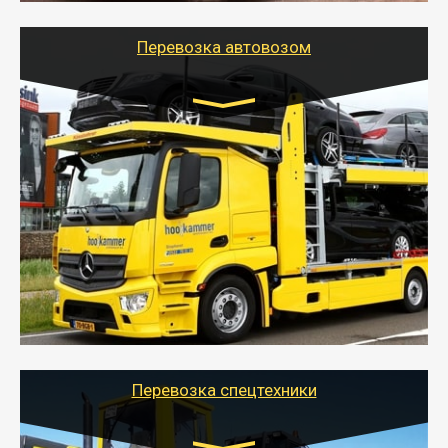
Перевозка автовозом
Цена за км. Рассчитывается
индивидуально
- Перевозка автовозом от Тайгер Логистик – это
быстрый и безопасный способ доставить несколько
легковых автомобилей за одну поездку в другой
город.
- Наша транспортная компания организует доставку
машин автовозом, подобрав оптимальный маршрут с
учетом всех особенности по пути следования.
Перевозка спецтехники