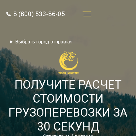
8 (800) 533-86-05
Услуги
► Выбрать город отправки
Преимущества
О компании
Направления
ПОЛУЧИТЕ РАСЧЕТ
Тарифы
СТОИМОСТИ
Отзывы
ГРУЗОПЕРЕВОЗКИ ЗА
8 (800) 533-86-05
Статьи
30 СЕКУНД
Звонок по России бесплатный
Новости
autotransport24@yandex.ru