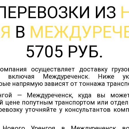
ПЕРЕВОЗКИ ИЗ
ОЯ
В
МЕЖДУРЕЧ
5705 РУБ.
омпания осуществляет доставку груз
в, включая Междуреченск. Ниже у
рые напрямую зависят от тоннажа трансп
гой — Междуреченск, куда вы может
й цене попутным транспортом или отдел
ревозку уточняйте у консультантов ком
 Нового Уренгоя в Междуреченск в