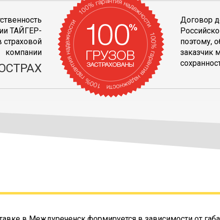
тственность
Договор д
ии ТАЙГЕР-
Российско
 страховой
поэтому, 
компании
заказчик 
сохранност
ОСТРАХ
тавке в Междуреченск формируется в зависимости от габа