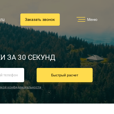
.ru
.ru
Заказать звонок
Заказать звонок
Меню
Меню
Услуги
И ЗА 30 СЕКУНД
реимущества
Быстрый расчет
икой конфиденциальности
О компании
Направления