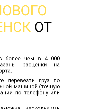
НОВОГО
Тарифы
ЕНСК
ОТ
Отзывы
Статьи
ов более чем в 4 000
Новости
казаны расценки на
орта.
Документы
е перевезти груз по
ьной машиной (точную
пании по телефону или
Контакты
озможна несколькими