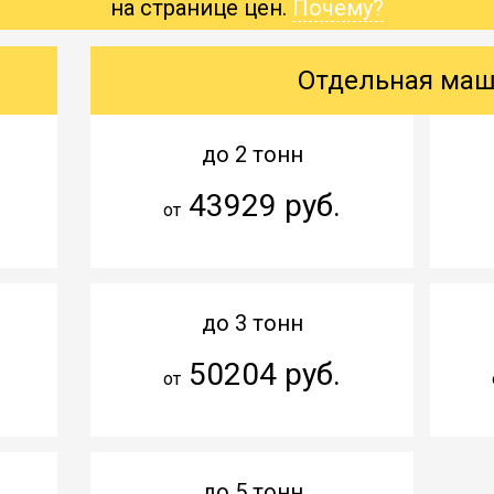
на странице цен.
Почему?
Отдельная ма
до 2 тонн
43929 руб.
от
до 3 тонн
50204 руб.
от
до 5 тонн