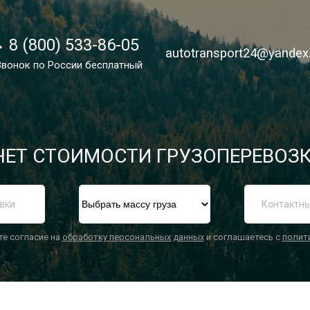
8 (800) 533-86-05
8 (800) 533-86-05
autotransport24@yandex
autotransport24@yandex
Звонок по России бесплатный
Звонок по России бесплатный
ЕТ СТОИМОСТИ ГРУЗОПЕРЕВОЗК
П
те согласие на
обработку персональных данных
и соглашаетесь с
полит