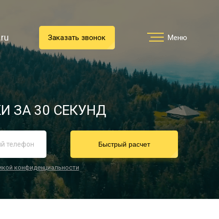
.ru
.ru
Заказать звонок
Заказать звонок
Меню
Меню
Услуги
И ЗА 30 СЕКУНД
реимущества
Быстрый расчет
икой конфиденциальности
О компании
Направления