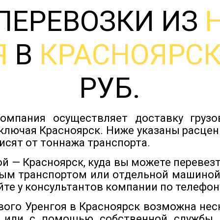
ПЕРЕВОЗКИ ИЗ
Я
В
КРАСНОЯРС
РУБ.
омпания осуществляет доставку груз
ключая Красноярск. Ниже указаны расцен
исят от тоннажа транспорта.
й — Красноярск, куда вы можете перевезт
ым транспортом или отдельной машиной
йте у консультантов компании по телефону
ового Уренгоя в Красноярск возможна нес
 или с помощью собственной службы,