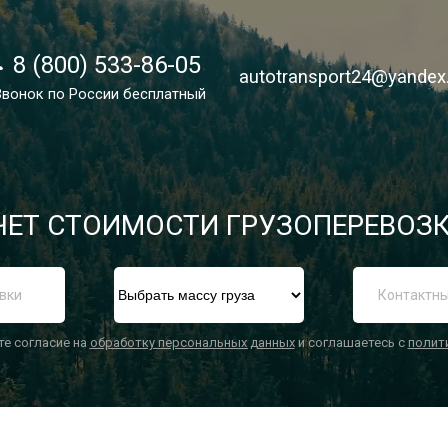
8 (800) 533-86-05
8 (800) 533-86-05
autotransport24@yandex
autotransport24@yandex
Звонок по России бесплатный
Звонок по России бесплатный
ЕТ СТОИМОСТИ ГРУЗОПЕРЕВОЗК
П
те согласие на
обработку персональных данных
и соглашаетесь с
полит