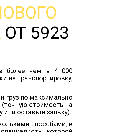
НОВОГО
Тарифы
К
ОТ 5923
Отзывы
Статьи
ов более чем в 4 000
Новости
ки на транспортировку,
Документы
и груз по максимально
 (точную стоимость на
 или оставьте заявку).
Контакты
колькими способами, в
 специалисты которой