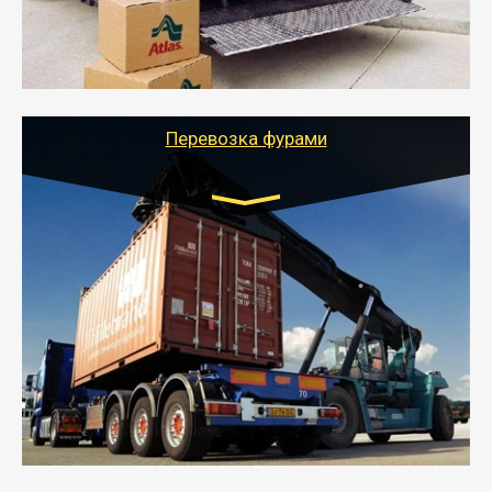
- Тайгер Логистик подберет автотранспорт, быстро и
качественно организует переезд к новому месту
службы или работы с гарантией сохранности груза и
оформлением документов, подтверждающих
расходы.
Перевозка фурами
Транспорт:
Еврофура Тент от 5 до 10 тонн
грузоподъемность
от 10 000 руб. Возможен догруз
- Доставка фурой до 20 т возможна для больших
объемов грузов, упакованных в коробки, мешки,
паллеты и россыпью в самые отдаленные места
России с гарантией полной сохранности.
- Тайгер Логистик предоставляет услуги по
грузоперевозкам для физических и юридических лиц
(ИП, ООО) по наличной и безналичной оплате (с