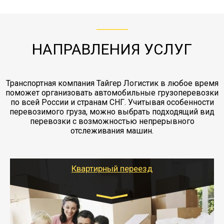
с компанией-партнером
ЖД доставка - здесь нет догрузов, только либо
Также у нас есть погрузочно-разгрузочные
"Ингострах".Страховка действует на всех
отдельные вагоны, либо есть контейнерная
работы - грузчики, краны, манипуляторы,
этапах перевозки, начиная от погрузки
жд доставка контейнерами 20 и 40 футов.
упаковка разборка мебели.
заканчивая выгрузкой в пункте получателя.
НАПРАВЛЕНИЯ УСЛУГ
Транспортная компания Тайгер Логистик в любое время
поможет организовать автомобильные грузоперевозки
по всей России и странам СНГ. Учитывая особенности
перевозимого груза, можно выбрать подходящий вид
перевозки с возможностью непрерывного
отслеживания машин.
Квартирный переезд
Транспорт:
Газель: 1,5 и 3 тонны