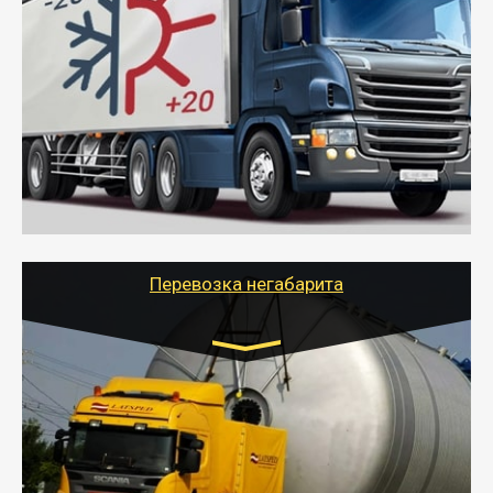
Газель (1,5 и 3 тонны), Бычок, Еврофура от 5 до
10 тонн
от 6000 руб.
- Рефрижераторные перевозки грузов с
соблюдением температурного режима, работающим
термописцем, санитарной обработкой кузова и мед.
книжкой у водителя.
- Тайгер Логистик поможет быстро перевезти
скоропортящиеся продукты в любой город России с
сохранением качества товаров.
Перевозка негабарита
Цена за км. Рассчитывается
индивидуально
- Перевозка техники и негабаритных грузов
осуществляется после получения разрешения на