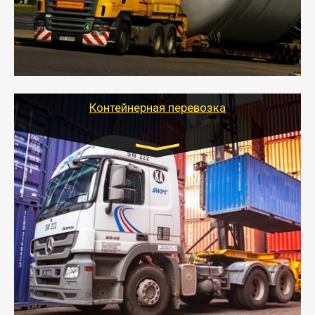
перевозку (обычно 7-14 дней).
- Тайгер Логистик в короткие сроки поможет вам
качественно и безопасно перевезти негабаритные
грузы по всей России тралом, манипулятором и
другим транспортом и подобрать оптимальный
вариант перевозки.
Контейнерная перевозка
Цена за км. Рассчитывается
индивидуально
- Контейнерные грузоперевозки на специальном
оборудованном транспорте быстро, качественно и
безопасно.
- Наша транспортная компания поможет
организовать доставку в порт и из порта
стандартных контейнеров на контейнеровозе,
шаландах и площадках (открытых кузовах),
используя надежные крепления.