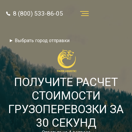
8 (800) 533-86-05
Услуги
► Выбрать город отправки
Преимущества
О компании
Направления
ПОЛУЧИТЕ РАСЧЕТ
Тарифы
СТОИМОСТИ
Отзывы
ГРУЗОПЕРЕВОЗКИ ЗА
8 (800) 533-86-05
Статьи
30 СЕКУНД
Звонок по России бесплатный
Новости
autotransport24@yandex.ru