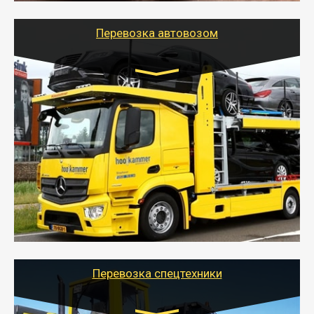
Перевозка автовозом
Цена за км. Рассчитывается
индивидуально
- Перевозка автовозом от Тайгер Логистик – это
быстрый и безопасный способ доставить несколько
легковых автомобилей за одну поездку в другой
город.
- Наша транспортная компания организует доставку
машин автовозом, подобрав оптимальный маршрут с
учетом всех особенности по пути следования.
Перевозка спецтехники