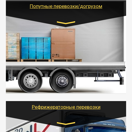
учетом и без учета НДС).
Попутные перевозки/догрузом
Транспорт:
Газель (1,5 и 3 тонны), Бычок, Еврофура от 5 до
10 тонн
от 5000 руб. Возможен догруз
- Экономный способ доставить вещи от 200 кг в
другой город - догрузом или попутно. Попутные
грузоперевозки для физлиц, ИП и юрлиц обходятся
дешевле.
- Тайгер Логистик организует доставку
крупногабаритных и личных вещей по нужному
адресу, при необходимости предоставит грузчиков
для погрузочно-разгрузочных работ при перевозке.
Рефрижераторные перевозки
Транспорт: