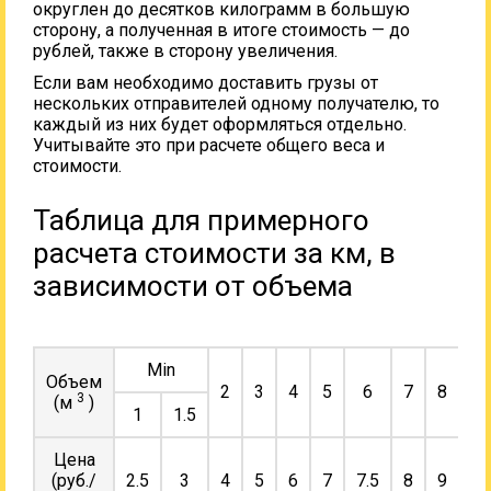
округлен до десятков килограмм в большую
сторону, а полученная в итоге стоимость — до
рублей, также в сторону увеличения.
Если вам необходимо доставить грузы от
нескольких отправителей одному получателю, то
каждый из них будет оформляться отдельно.
Учитывайте это при расчете общего веса и
стоимости.
Таблица для примерного
расчета стоимости за км, в
зависимости от объема
Min
Объем
2
3
4
5
6
7
8
9
3
(м
)
1
1.5
Цена
(руб./
2.5
3
4
5
6
7
7.5
8
9
10