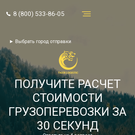
8 (800) 533-86-05
Услуги
► Выбрать город отправки
Преимущества
О компании
Направления
ПОЛУЧИТЕ РАСЧЕТ
Тарифы
СТОИМОСТИ
Отзывы
ГРУЗОПЕРЕВОЗКИ ЗА
8 (800) 533-86-05
Статьи
30 СЕКУНД
Звонок по России бесплатный
Новости
autotransport24@yandex.ru