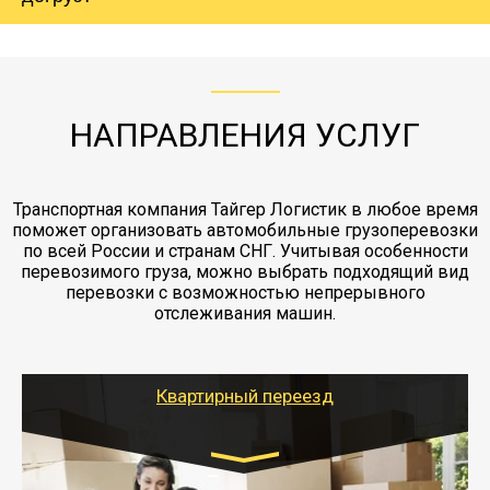
груза. Мы сотрудничаем по услугам страховки
коробками и обмотать стрейч пленкой.
с компанией-партнером
ЖД доставка - здесь нет догрузов, только либо
Также у нас есть погрузочно-разгрузочные
"Ингострах".Страховка действует на всех
отдельные вагоны, либо есть контейнерная
работы - грузчики, краны, манипуляторы,
этапах перевозки, начиная от погрузки
жд доставка контейнерами 20 и 40 футов.
упаковка разборка мебели.
заканчивая выгрузкой в пункте получателя.
НАПРАВЛЕНИЯ УСЛУГ
Транспортная компания Тайгер Логистик в любое время
поможет организовать автомобильные грузоперевозки
по всей России и странам СНГ. Учитывая особенности
перевозимого груза, можно выбрать подходящий вид
перевозки с возможностью непрерывного
отслеживания машин.
Квартирный переезд
Транспорт: