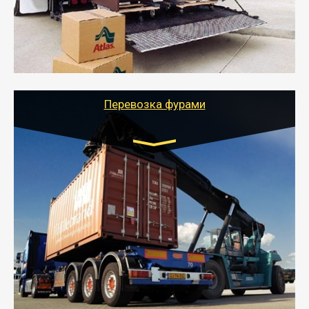
отдельном авто или догрузом (по меньшей
стоимости).
- Тайгер Логистик подберет автотранспорт, быстро и
качественно организует переезд к новому месту
службы или работы с гарантией сохранности груза и
оформлением документов, подтверждающих
расходы.
Перевозка фурами
Транспорт:
Еврофура Тент от 5 до 10 тонн
грузоподъемность
от 10 000 руб. Возможен догруз
- Доставка фурой до 20 т возможна для больших
объемов грузов, упакованных в коробки, мешки,
паллеты и россыпью в самые отдаленные места
России с гарантией полной сохранности.
- Тайгер Логистик предоставляет услуги по