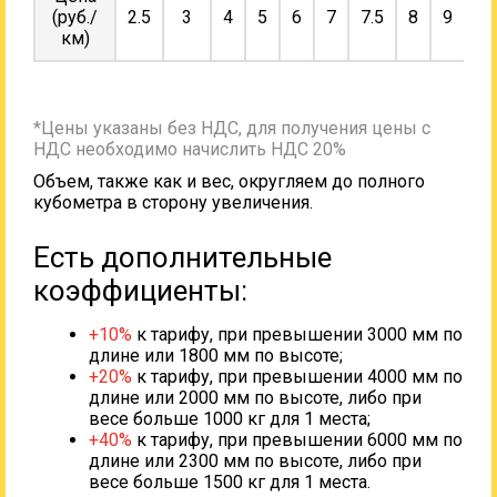
(руб./
2.5
3
4
5
6
7
7.5
8
9
10
км)
*Цены указаны без НДС, для получения цены с
НДС необходимо начислить НДС 20%
Объем, также как и вес, округляем до полного
кубометра в сторону увеличения.
Есть дополнительные
коэффициенты:
+10%
к тарифу, при превышении 3000 мм по
длине или 1800 мм по высоте;
+20%
к тарифу, при превышении 4000 мм по
длине или 2000 мм по высоте, либо при
весе больше 1000 кг для 1 места;
+40%
к тарифу, при превышении 6000 мм по
длине или 2300 мм по высоте, либо при
весе больше 1500 кг для 1 места.