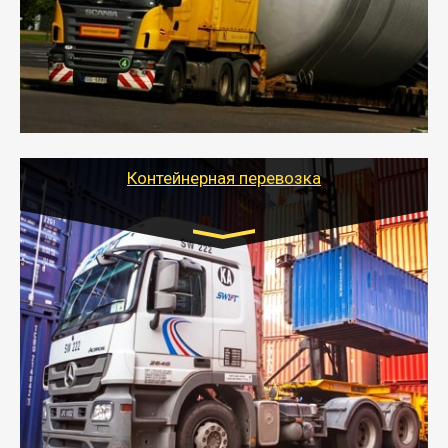
- Перевозка техники и негабаритных грузов
осуществляется после получения разрешения на
перевозку (обычно 7-14 дней).
- Тайгер Логистик в короткие сроки поможет вам
качественно и безопасно перевезти негабаритные
грузы по всей России тралом, манипулятором и
другим транспортом и подобрать оптимальный
вариант перевозки.
Контейнерная перевозка
Цена за км. Рассчитывается
индивидуально
- Контейнерные грузоперевозки на специальном
оборудованном транспорте быстро, качественно и
безопасно.
- Наша транспортная компания поможет
организовать доставку в порт и из порта
стандартных контейнеров на контейнеровозе,