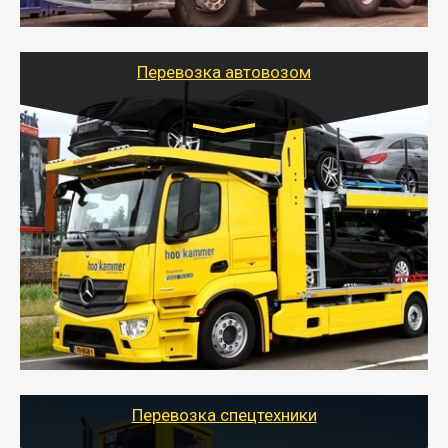
шаландах и площадках (открытых кузовах),
используя надежные крепления.
Перевозка автовозом
Цена за км. Рассчитывается
индивидуально
- Перевозка автовозом от Тайгер Логистик – это
быстрый и безопасный способ доставить несколько
легковых автомобилей за одну поездку в другой
город.
- Наша транспортная компания организует доставку
машин автовозом, подобрав оптимальный маршрут с
учетом всех особенности по пути следования.
Перевозка спецтехники