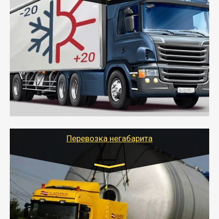
Транспорт:
Газель (1,5 и 3 тонны), Бычок, Еврофура от 5 до
10 тонн
от 6000 руб.
- Рефрижераторные перевозки грузов с
соблюдением температурного режима, работающим
термописцем, санитарной обработкой кузова и мед.
книжкой у водителя.
- Тайгер Логистик поможет быстро перевезти
скоропортящиеся продукты в любой город России с
сохранением качества товаров.
Перевозка негабарита
Цена за км. Рассчитывается
индивидуально