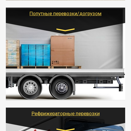
грузоперевозкам для физических и юридических лиц
(ИП, ООО) по наличной и безналичной оплате (с
учетом и без учета НДС).
Попутные перевозки/догрузом
Транспорт:
Газель (1,5 и 3 тонны), Бычок, Еврофура от 5 до
10 тонн
от 5000 руб. Возможен догруз
- Экономный способ доставить вещи от 200 кг в
другой город - догрузом или попутно. Попутные
грузоперевозки для физлиц, ИП и юрлиц обходятся
дешевле.
- Тайгер Логистик организует доставку
крупногабаритных и личных вещей по нужному
адресу, при необходимости предоставит грузчиков
для погрузочно-разгрузочных работ при перевозке.
Рефрижераторные перевозки