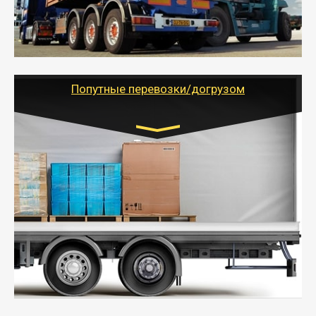
объемов грузов, упакованных в коробки, мешки,
паллеты и россыпью в самые отдаленные места
России с гарантией полной сохранности.
- Тайгер Логистик предоставляет услуги по
грузоперевозкам для физических и юридических лиц
(ИП, ООО) по наличной и безналичной оплате (с
учетом и без учета НДС).
Попутные перевозки/догрузом
Транспорт:
Газель (1,5 и 3 тонны), Бычок, Еврофура от 5 до
10 тонн
от 5000 руб. Возможен догруз
- Экономный способ доставить вещи от 200 кг в
другой город - догрузом или попутно. Попутные
грузоперевозки для физлиц, ИП и юрлиц обходятся
дешевле.
- Тайгер Логистик организует доставку
крупногабаритных и личных вещей по нужному
адресу, при необходимости предоставит грузчиков