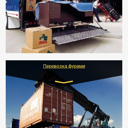
от 5000 руб.
- Служебный или военный переезд может быть на
отдельном авто или догрузом (по меньшей
стоимости).
- Тайгер Логистик подберет автотранспорт, быстро и
качественно организует переезд к новому месту
службы или работы с гарантией сохранности груза и
оформлением документов, подтверждающих
расходы.
Перевозка фурами
Транспорт:
Еврофура Тент от 5 до 10 тонн
грузоподъемность
от 10 000 руб. Возможен догруз
- Доставка фурой до 20 т возможна для больших