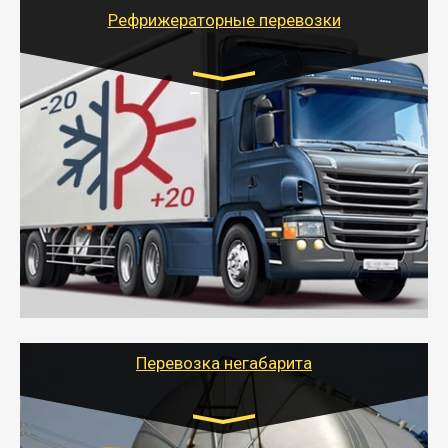
для погрузочно-разгрузочных работ при перевозке.
Рефрижераторные перевозки
Транспорт:
Газель (1,5 и 3 тонны), Бычок, Еврофура от 5 до
10 тонн
от 6000 руб.
- Рефрижераторные перевозки грузов с
соблюдением температурного режима, работающим
термописцем, санитарной обработкой кузова и мед.
книжкой у водителя.
- Тайгер Логистик поможет быстро перевезти
скоропортящиеся продукты в любой город России с
сохранением качества товаров.
Перевозка негабарита