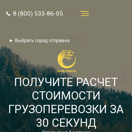
8 (800) 533-86-05
Услуги
► Выбрать город отправки
Преимущества
О компании
Направления
ПОЛУЧИТЕ РАСЧЕТ
Тарифы
СТОИМОСТИ
Отзывы
ГРУЗОПЕРЕВОЗКИ ЗА
8 (800) 533-86-05
Статьи
30 СЕКУНД
Звонок по России бесплатный
Новости
autotransport24@yandex.ru