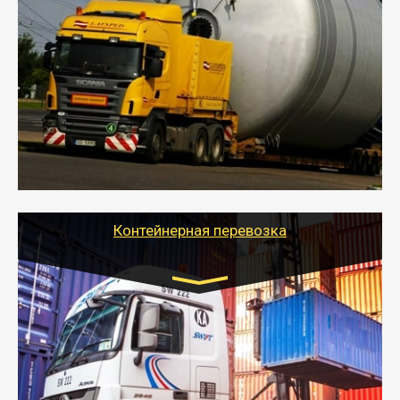
Цена за км. Рассчитывается
индивидуально
- Перевозка техники и негабаритных грузов
осуществляется после получения разрешения на
перевозку (обычно 7-14 дней).
- Тайгер Логистик в короткие сроки поможет вам
качественно и безопасно перевезти негабаритные
грузы по всей России тралом, манипулятором и
другим транспортом и подобрать оптимальный
вариант перевозки.
Контейнерная перевозка
Цена за км. Рассчитывается
индивидуально
- Контейнерные грузоперевозки на специальном
оборудованном транспорте быстро, качественно и