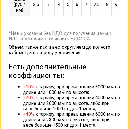
(руб./
2.5
3
4
5
6
7
7.5
8
9
10
км)
*Цены указаны без НДС, для получения цены с
НДС необходимо начислить НДС 20%
Объем, также как и вес, округляем до полного
кубометра в сторону увеличения.
Есть дополнительные
коэффициенты:
+10%
к тарифу, при превышении 3000 мм по
длине или 1800 мм по высоте;
+20%
к тарифу, при превышении 4000 мм по
длине или 2000 мм по высоте, либо при
весе больше 1000 кг для 1 места;
+40%
к тарифу, при превышении 6000 мм по
длине или 2300 мм по высоте, либо при
весе больше 1500 кг для 1 места.