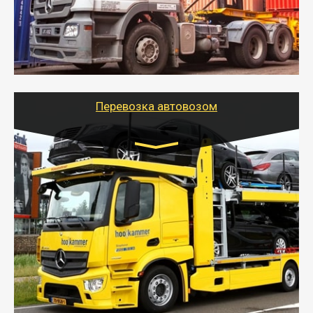
безопасно.
- Наша транспортная компания поможет
организовать доставку в порт и из порта
стандартных контейнеров на контейнеровозе,
шаландах и площадках (открытых кузовах),
используя надежные крепления.
Перевозка автовозом
Цена за км. Рассчитывается
индивидуально
- Перевозка автовозом от Тайгер Логистик – это
быстрый и безопасный способ доставить несколько
легковых автомобилей за одну поездку в другой
город.
- Наша транспортная компания организует доставку
машин автовозом, подобрав оптимальный маршрут с
учетом всех особенности по пути следования.