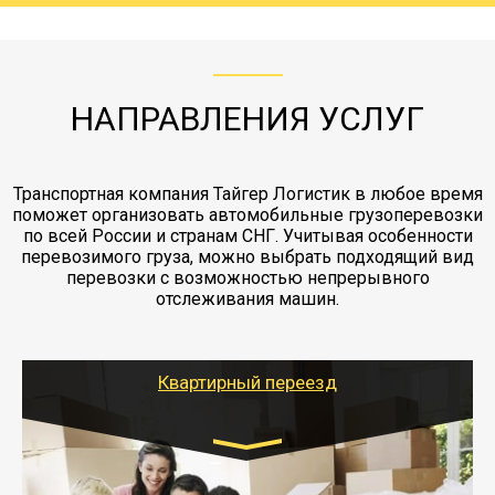
с компанией-партнером
ЖД доставка - здесь нет догрузов, только либо
Также у нас есть погрузочно-разгрузочные
"Ингострах".Страховка действует на всех
отдельные вагоны, либо есть контейнерная
работы - грузчики, краны, манипуляторы,
этапах перевозки, начиная от погрузки
жд доставка контейнерами 20 и 40 футов.
упаковка разборка мебели.
заканчивая выгрузкой в пункте получателя.
НАПРАВЛЕНИЯ УСЛУГ
Транспортная компания Тайгер Логистик в любое время
поможет организовать автомобильные грузоперевозки
по всей России и странам СНГ. Учитывая особенности
перевозимого груза, можно выбрать подходящий вид
перевозки с возможностью непрерывного
отслеживания машин.
Квартирный переезд
Транспорт:
Газель: 1,5 и 3 тонны