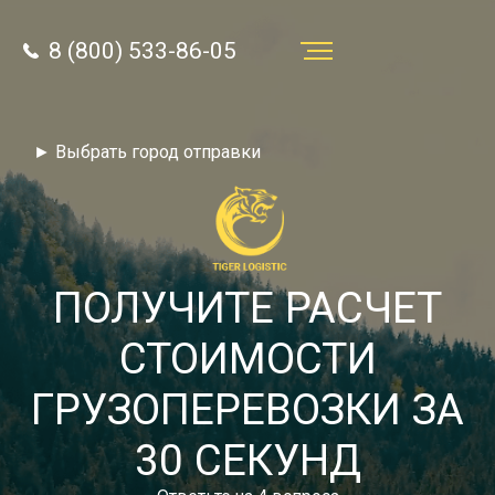
8 (800) 533-86-05
Услуги
► Выбрать город отправки
Преимущества
О компании
Направления
ПОЛУЧИТЕ РАСЧЕТ
Тарифы
СТОИМОСТИ
Отзывы
ГРУЗОПЕРЕВОЗКИ ЗА
8 (800) 533-86-05
Статьи
30 СЕКУНД
Звонок по России бесплатный
Новости
autotransport24@yandex.ru