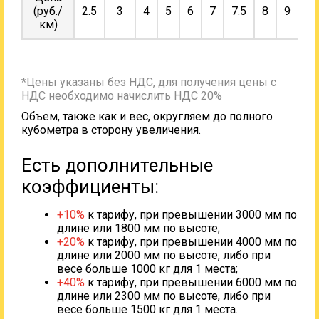
(руб./
2.5
3
4
5
6
7
7.5
8
9
10
км)
*Цены указаны без НДС, для получения цены с
НДС необходимо начислить НДС 20%
Объем, также как и вес, округляем до полного
кубометра в сторону увеличения.
Есть дополнительные
коэффициенты:
+10%
к тарифу, при превышении 3000 мм по
длине или 1800 мм по высоте;
+20%
к тарифу, при превышении 4000 мм по
длине или 2000 мм по высоте, либо при
весе больше 1000 кг для 1 места;
+40%
к тарифу, при превышении 6000 мм по
длине или 2300 мм по высоте, либо при
весе больше 1500 кг для 1 места.