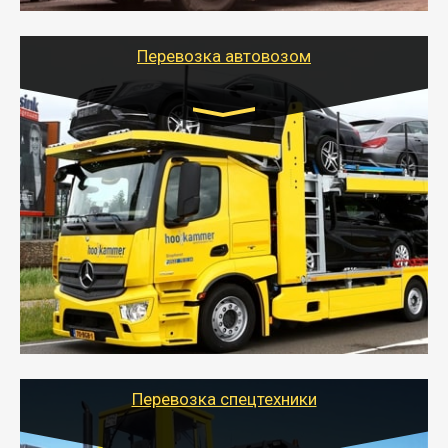
используя надежные крепления.
Перевозка автовозом
Цена за км. Рассчитывается
индивидуально
- Перевозка автовозом от Тайгер Логистик – это
быстрый и безопасный способ доставить несколько
легковых автомобилей за одну поездку в другой
город.
- Наша транспортная компания организует доставку
машин автовозом, подобрав оптимальный маршрут с
учетом всех особенности по пути следования.
Перевозка спецтехники