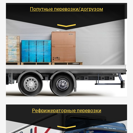
(ИП, ООО) по наличной и безналичной оплате (с
учетом и без учета НДС).
Попутные перевозки/догрузом
Транспорт:
Газель (1,5 и 3 тонны), Бычок, Еврофура от 5 до
10 тонн
от 5000 руб. Возможен догруз
- Экономный способ доставить вещи от 200 кг в
другой город - догрузом или попутно. Попутные
грузоперевозки для физлиц, ИП и юрлиц обходятся
дешевле.
- Тайгер Логистик организует доставку
крупногабаритных и личных вещей по нужному
адресу, при необходимости предоставит грузчиков
для погрузочно-разгрузочных работ при перевозке.
Рефрижераторные перевозки