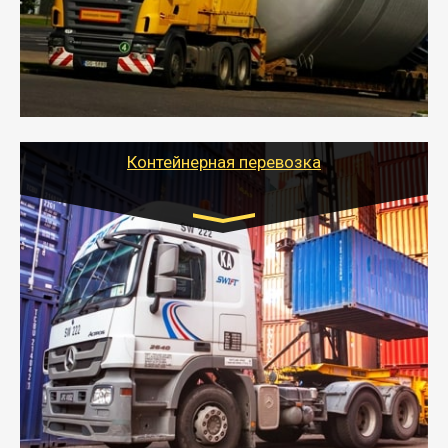
осуществляется после получения разрешения на
перевозку (обычно 7-14 дней).
- Тайгер Логистик в короткие сроки поможет вам
качественно и безопасно перевезти негабаритные
грузы по всей России тралом, манипулятором и
другим транспортом и подобрать оптимальный
вариант перевозки.
Контейнерная перевозка
Цена за км. Рассчитывается
индивидуально
- Контейнерные грузоперевозки на специальном
оборудованном транспорте быстро, качественно и
безопасно.
- Наша транспортная компания поможет
организовать доставку в порт и из порта
стандартных контейнеров на контейнеровозе,
шаландах и площадках (открытых кузовах),