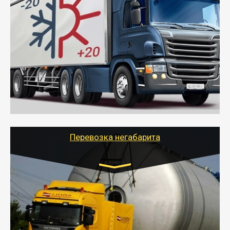
Транспорт:
Газель (1,5 и 3 тонны), Бычок, Еврофура от 5 до
10 тонн
от 6000 руб.
- Рефрижераторные перевозки грузов с
соблюдением температурного режима, работающим
термописцем, санитарной обработкой кузова и мед.
книжкой у водителя.
- Тайгер Логистик поможет быстро перевезти
скоропортящиеся продукты в любой город России с
сохранением качества товаров.
Перевозка негабарита
Цена за км. Рассчитывается
индивидуально
- Перевозка техники и негабаритных грузов