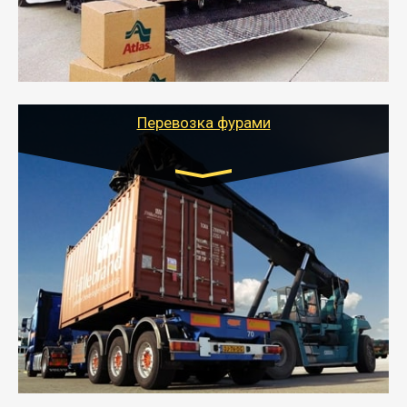
стоимости).
- Тайгер Логистик подберет автотранспорт, быстро и
качественно организует переезд к новому месту
службы или работы с гарантией сохранности груза и
оформлением документов, подтверждающих
расходы.
Перевозка фурами
Транспорт:
Еврофура Тент от 5 до 10 тонн
грузоподъемность
от 10 000 руб. Возможен догруз
- Доставка фурой до 20 т возможна для больших
объемов грузов, упакованных в коробки, мешки,
паллеты и россыпью в самые отдаленные места
России с гарантией полной сохранности.
- Тайгер Логистик предоставляет услуги по
грузоперевозкам для физических и юридических лиц