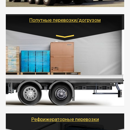
- Тайгер Логистик предоставляет услуги по
грузоперевозкам для физических и юридических лиц
(ИП, ООО) по наличной и безналичной оплате (с
учетом и без учета НДС).
Попутные перевозки/догрузом
Транспорт:
Газель (1,5 и 3 тонны), Бычок, Еврофура от 5 до
10 тонн
от 5000 руб. Возможен догруз
- Экономный способ доставить вещи от 200 кг в
другой город - догрузом или попутно. Попутные
грузоперевозки для физлиц, ИП и юрлиц обходятся
дешевле.
- Тайгер Логистик организует доставку
крупногабаритных и личных вещей по нужному
адресу, при необходимости предоставит грузчиков
для погрузочно-разгрузочных работ при перевозке.
Рефрижераторные перевозки