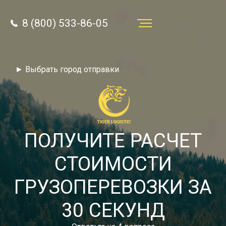
8 (800) 533-86-05
Услуги
► Выбрать город отправки
Преимущества
О компании
Направления
ПОЛУЧИТЕ РАСЧЕТ
Тарифы
СТОИМОСТИ
Отзывы
ГРУЗОПЕРЕВОЗКИ ЗА
8 (800) 533-86-05
Статьи
30 СЕКУНД
Звонок по России бесплатный
Новости
autotransport24@yandex.ru