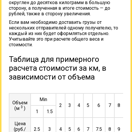
округлен до десятков килограмм в большую
сторону, а полученная в итоге стоимость — до
рублей, также в сторону увеличения.
Если вам необходимо доставить грузы от
нескольких отправителей одному получателю, то
каждый из них будет оформляться отдельно.
Учитывайте это при расчете общего веса и
стоимости.
Таблица для примерного
расчета стоимости за км, в
зависимости от объема
Min
Объем
2
3
4
5
6
7
8
9
3
(м
)
1
1.5
Цена
(руб./
2.5
3
4
5
6
7
7.5
8
9
10