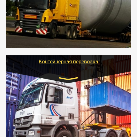
- Перевозка техники и негабаритных грузов
осуществляется после получения разрешения на
перевозку (обычно 7-14 дней).
- Тайгер Логистик в короткие сроки поможет вам
качественно и безопасно перевезти негабаритные
грузы по всей России тралом, манипулятором и
другим транспортом и подобрать оптимальный
вариант перевозки.
Контейнерная перевозка
Цена за км. Рассчитывается
индивидуально
- Контейнерные грузоперевозки на специальном
оборудованном транспорте быстро, качественно и
безопасно.
- Наша транспортная компания поможет
организовать доставку в порт и из порта