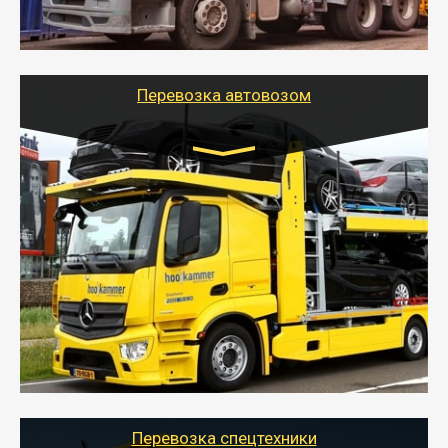
стандартных контейнеров на контейнеровозе,
шаландах и площадках (открытых кузовах),
используя надежные крепления.
Перевозка автовозом
Цена за км. Рассчитывается
индивидуально
- Перевозка автовозом от Тайгер Логистик – это
быстрый и безопасный способ доставить несколько
легковых автомобилей за одну поездку в другой
город.
- Наша транспортная компания организует доставку
машин автовозом, подобрав оптимальный маршрут с
учетом всех особенности по пути следования.
Перевозка спецтехники