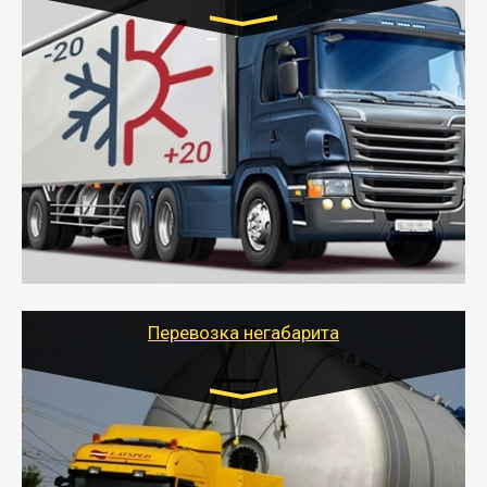
Транспорт:
Газель (1,5 и 3 тонны), Бычок, Еврофура от 5 до
10 тонн
от 6000 руб.
- Рефрижераторные перевозки грузов с
соблюдением температурного режима, работающим
термописцем, санитарной обработкой кузова и мед.
книжкой у водителя.
- Тайгер Логистик поможет быстро перевезти
скоропортящиеся продукты в любой город России с
сохранением качества товаров.
Перевозка негабарита
Цена за км. Рассчитывается
индивидуально