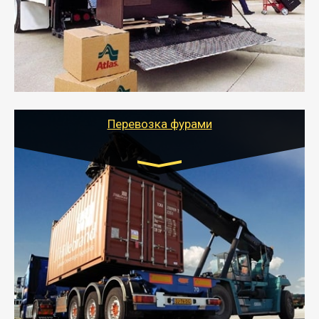
- Служебный или военный переезд может быть на
отдельном авто или догрузом (по меньшей
стоимости).
- Тайгер Логистик подберет автотранспорт, быстро и
качественно организует переезд к новому месту
службы или работы с гарантией сохранности груза и
оформлением документов, подтверждающих
расходы.
Перевозка фурами
Транспорт:
Еврофура Тент от 5 до 10 тонн
грузоподъемность
от 10 000 руб. Возможен догруз
- Доставка фурой до 20 т возможна для больших
объемов грузов, упакованных в коробки, мешки,
паллеты и россыпью в самые отдаленные места
России с гарантией полной сохранности.