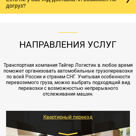
Вашего груза по ставке 0.15 от стоимости
холодильника - обложить картонными
догруз?
груза. Мы сотрудничаем по услугам страховки
коробками и обмотать стрейч пленкой.
с компанией-партнером
ЖД доставка - здесь нет догрузов, только либо
Также у нас есть погрузочно-разгрузочные
"Ингострах".Страховка действует на всех
отдельные вагоны, либо есть контейнерная
работы - грузчики, краны, манипуляторы,
этапах перевозки, начиная от погрузки
жд доставка контейнерами 20 и 40 футов.
упаковка разборка мебели.
заканчивая выгрузкой в пункте получателя.
НАПРАВЛЕНИЯ УСЛУГ
Транспортная компания Тайгер Логистик в любое время
поможет организовать автомобильные грузоперевозки
по всей России и странам СНГ. Учитывая особенности
перевозимого груза, можно выбрать подходящий вид
перевозки с возможностью непрерывного
отслеживания машин.
Квартирный переезд