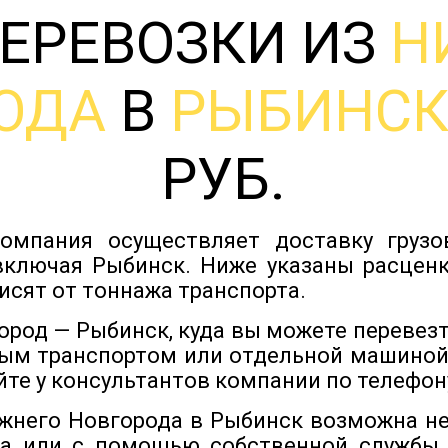
ЕРЕВОЗКИ ИЗ
Н
ОДА
В
РЫБИНС
РУБ.
омпания осуществляет доставку груз
включая Рыбинск. Ниже указаны расценк
исят от тоннажа транспорта.
род — Рыбинск, куда вы можете перевезт
ым транспортом или отдельной машиной
йте у консультантов компании по телефону
ижнего Новгорода в Рыбинск возможна н
да или с помощью собственной службы,