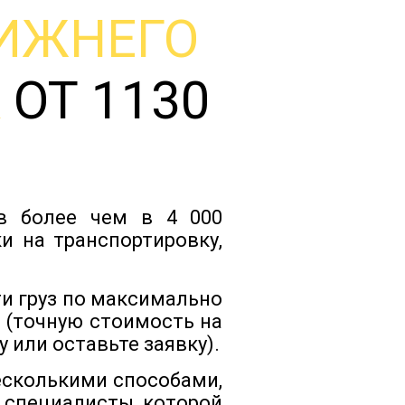
ИЖНЕГО
Тарифы
К
ОТ 1130
Отзывы
Статьи
ов более чем в 4 000
Новости
и на транспортировку,
Документы
и груз по максимально
 (точную стоимость на
 или оставьте заявку).
Контакты
есколькими способами,
 специалисты которой