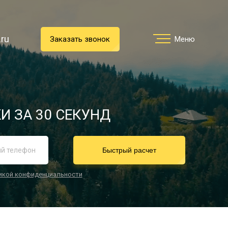
.ru
.ru
Заказать звонок
Заказать звонок
Меню
Меню
Услуги
И ЗА 30 СЕКУНД
реимущества
Быстрый расчет
икой конфиденциальности
О компании
Направления