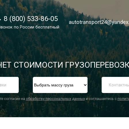
8 (800) 533-86-05
8 (800) 533-86-05
autotransport24@yandex
autotransport24@yandex
Звонок по России бесплатный
Звонок по России бесплатный
ЕТ СТОИМОСТИ ГРУЗОПЕРЕВОЗК
П
те согласие на
обработку персональных данных
и соглашаетесь с
полит