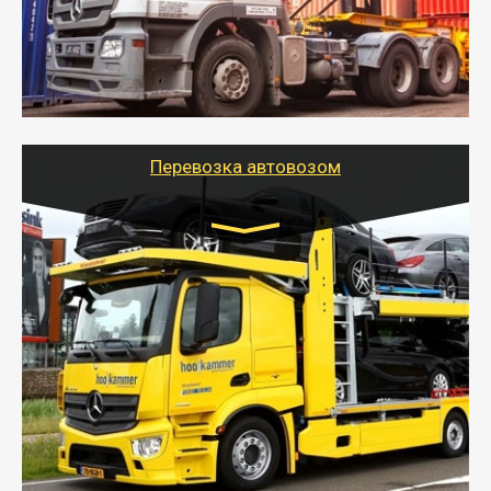
безопасно.
- Наша транспортная компания поможет
организовать доставку в порт и из порта
стандартных контейнеров на контейнеровозе,
шаландах и площадках (открытых кузовах),
используя надежные крепления.
Перевозка автовозом
Цена за км. Рассчитывается
индивидуально
- Перевозка автовозом от Тайгер Логистик – это
быстрый и безопасный способ доставить несколько
легковых автомобилей за одну поездку в другой
город.
- Наша транспортная компания организует доставку
машин автовозом, подобрав оптимальный маршрут с
учетом всех особенности по пути следования.