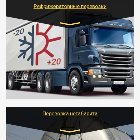
для погрузочно-разгрузочных работ при перевозке.
Рефрижераторные перевозки
Транспорт:
Газель (1,5 и 3 тонны), Бычок, Еврофура от 5 до
10 тонн
от 6000 руб.
- Рефрижераторные перевозки грузов с
соблюдением температурного режима, работающим
термописцем, санитарной обработкой кузова и мед.
книжкой у водителя.
- Тайгер Логистик поможет быстро перевезти
скоропортящиеся продукты в любой город России с
сохранением качества товаров.
Перевозка негабарита