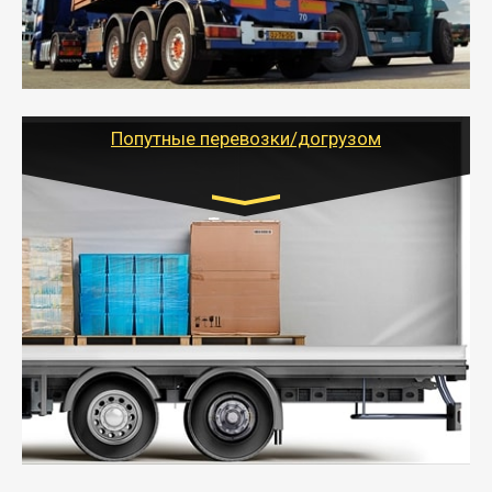
объемов грузов, упакованных в коробки, мешки,
паллеты и россыпью в самые отдаленные места
России с гарантией полной сохранности.
- Тайгер Логистик предоставляет услуги по
грузоперевозкам для физических и юридических лиц
(ИП, ООО) по наличной и безналичной оплате (с
учетом и без учета НДС).
Попутные перевозки/догрузом
Транспорт:
Газель (1,5 и 3 тонны), Бычок, Еврофура от 5 до
10 тонн
от 5000 руб. Возможен догруз
- Экономный способ доставить вещи от 200 кг в
другой город - догрузом или попутно. Попутные
грузоперевозки для физлиц, ИП и юрлиц обходятся
дешевле.
- Тайгер Логистик организует доставку
крупногабаритных и личных вещей по нужному
адресу, при необходимости предоставит грузчиков