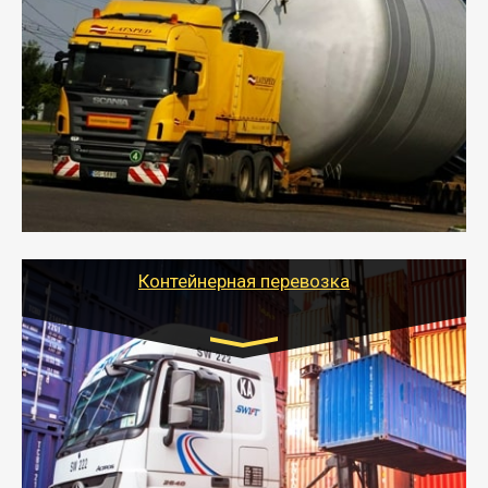
Цена за км. Рассчитывается
индивидуально
- Перевозка техники и негабаритных грузов
осуществляется после получения разрешения на
перевозку (обычно 7-14 дней).
- Тайгер Логистик в короткие сроки поможет вам
качественно и безопасно перевезти негабаритные
грузы по всей России тралом, манипулятором и
другим транспортом и подобрать оптимальный
вариант перевозки.
Контейнерная перевозка
Цена за км. Рассчитывается
индивидуально
- Контейнерные грузоперевозки на специальном
оборудованном транспорте быстро, качественно и