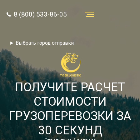
8 (800) 533-86-05
Услуги
► Выбрать город отправки
Преимущества
О компании
Направления
ПОЛУЧИТЕ РАСЧЕТ
Тарифы
СТОИМОСТИ
Отзывы
ГРУЗОПЕРЕВОЗКИ ЗА
8 (800) 533-86-05
Статьи
30 СЕКУНД
Звонок по России бесплатный
Новости
autotransport24@yandex.ru