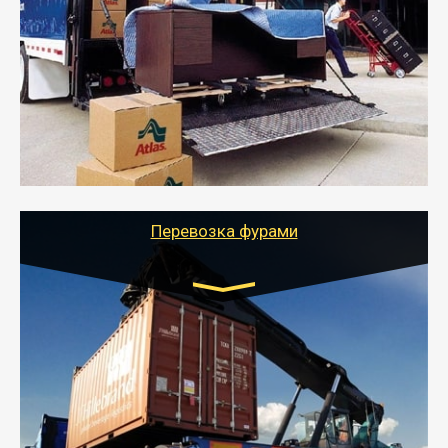
от 5000 руб.
- Служебный или военный переезд может быть на
отдельном авто или догрузом (по меньшей
стоимости).
- Тайгер Логистик подберет автотранспорт, быстро и
качественно организует переезд к новому месту
службы или работы с гарантией сохранности груза и
оформлением документов, подтверждающих
расходы.
Перевозка фурами
Транспорт:
Еврофура Тент от 5 до 10 тонн
грузоподъемность
от 10 000 руб. Возможен догруз
- Доставка фурой до 20 т возможна для больших