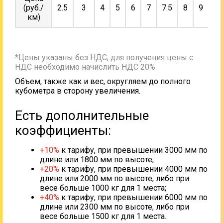
(руб./
2.5
3
4
5
6
7
7.5
8
9
10
км)
*Цены указаны без НДС, для получения цены с
НДС необходимо начислить НДС 20%
Объем, также как и вес, округляем до полного
кубометра в сторону увеличения.
Есть дополнительные
коэффициенты:
+10%
к тарифу, при превышении 3000 мм по
длине или 1800 мм по высоте;
+20%
к тарифу, при превышении 4000 мм по
длине или 2000 мм по высоте, либо при
весе больше 1000 кг для 1 места;
+40%
к тарифу, при превышении 6000 мм по
длине или 2300 мм по высоте, либо при
весе больше 1500 кг для 1 места.