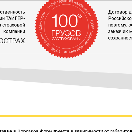
тственность
Договор д
ии ТАЙГЕР-
Российско
 страховой
поэтому, 
компании
заказчик 
сохранност
ОСТРАХ
тавке в Корсаков формируется в зависимости от габарито