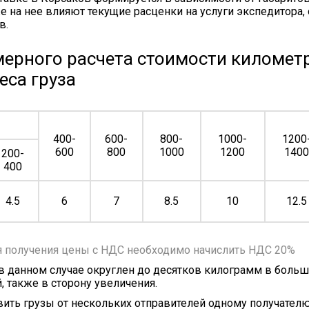
же на нее влияют текущие расценки на услуги экспедитора,
в.
ерного расчета стоимости километр
еса груза
400-
600-
800-
1000-
1200
600
800
1000
1200
140
200-
400
4.5
6
7
8.5
10
12.5
я получения цены с НДС необходимо начислить НДС 20%
 в данном случае округлен до десятков килограмм в больш
, также в сторону увеличения.
ить грузы от нескольких отправителей одному получателю