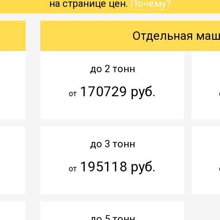
на странице цен.
Почему?
Отдельная ма
до 2 тонн
170729 руб.
от
до 3 тонн
195118 руб.
от
до 5 тонн