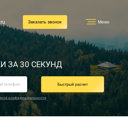
.ru
.ru
Заказать звонок
Заказать звонок
Меню
Меню
Услуги
И ЗА 30 СЕКУНД
реимущества
Быстрый расчет
икой конфиденциальности
О компании
Направления