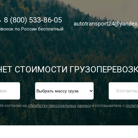
8 (800) 533-86-05
8 (800) 533-86-05
autotransport24@yandex
autotransport24@yandex
Звонок по России бесплатный
Звонок по России бесплатный
ЕТ СТОИМОСТИ ГРУЗОПЕРЕВОЗК
П
те согласие на
обработку персональных данных
и соглашаетесь с
полит