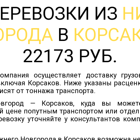
ЕРЕВОЗКИ ИЗ
Н
ОРОДА
В
КОРСА
22173 РУБ.
омпания осуществляет доставку груз
включая Корсаков. Ниже указаны расценк
исят от тоннажа транспорта.
вгород — Корсаков, куда вы можете
й цене попутным транспортом или отдел
ревозку уточняйте у консультантов ком
ижнего Новгорода в Корсаков возможна н