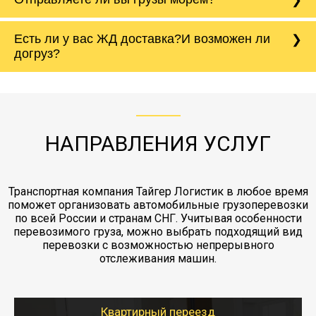
грузов. Вы можете застраховать груз от от
повреждений. Холодильник перевозится
ДТП, пожара, кражи, грабежа,
только стоя, поэтому важно сообщить
разбоя,повреждения, порчи и прочих
менеджеру его высоту с точностью до
Да, мы отравляем грузы морем - Северный
Есть ли у вас ЖД доставка?И возможен ли
непредвиденных ситуаций. Делаем страховку
сантиметров. Идеальная упаковка
морской путь. Речная доставка баржой.
Вашего груза по ставке 0.15 от стоимости
холодильника - обложить картонными
догруз?
груза. Мы сотрудничаем по услугам страховки
коробками и обмотать стрейч пленкой.
с компанией-партнером
ЖД доставка - здесь нет догрузов, только либо
Также у нас есть погрузочно-разгрузочные
"Ингострах".Страховка действует на всех
отдельные вагоны, либо есть контейнерная
работы - грузчики, краны, манипуляторы,
этапах перевозки, начиная от погрузки
жд доставка контейнерами 20 и 40 футов.
упаковка разборка мебели.
заканчивая выгрузкой в пункте получателя.
НАПРАВЛЕНИЯ УСЛУГ
Транспортная компания Тайгер Логистик в любое время
поможет организовать автомобильные грузоперевозки
по всей России и странам СНГ. Учитывая особенности
перевозимого груза, можно выбрать подходящий вид
перевозки с возможностью непрерывного
отслеживания машин.
Квартирный переезд