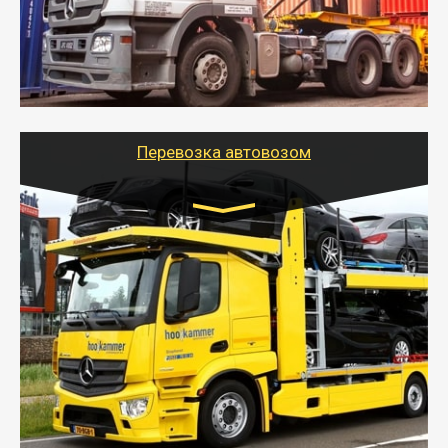
безопасно.
- Наша транспортная компания поможет
организовать доставку в порт и из порта
стандартных контейнеров на контейнеровозе,
шаландах и площадках (открытых кузовах),
используя надежные крепления.
Перевозка автовозом
Цена за км. Рассчитывается
индивидуально
- Перевозка автовозом от Тайгер Логистик – это
быстрый и безопасный способ доставить несколько
легковых автомобилей за одну поездку в другой
город.
- Наша транспортная компания организует доставку
машин автовозом, подобрав оптимальный маршрут с
учетом всех особенности по пути следования.