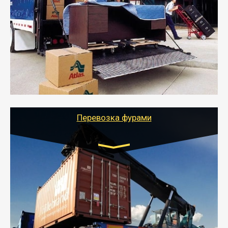
от 5000 руб.
- Служебный или военный переезд может быть на
отдельном авто или догрузом (по меньшей
стоимости).
- Тайгер Логистик подберет автотранспорт, быстро и
качественно организует переезд к новому месту
службы или работы с гарантией сохранности груза и
оформлением документов, подтверждающих
расходы.
Перевозка фурами
Транспорт:
Еврофура Тент от 5 до 10 тонн
грузоподъемность
от 10 000 руб. Возможен догруз
- Доставка фурой до 20 т возможна для больших