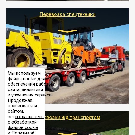
Перевозка спецтехники
Цена за км. Рассчитывается
индивидуально
- Перевозка спецтехники (трактора, экскаватора,
комбайна) осуществляется тралом и требует
Мы используем
получения разрешения для следования по
файлы cookie для
выбранному маршруту.
обеспечения работы
- Тайгер Логистик поможет доставить спецтехнику в
сайта, аналитики
любой город России с учетом особенностей дороги,
и улучшения сервиса.
выбрав оптимальный способ и вид трала
Продолжая
(модульный, раздвижной, с низкорамной площадкой
пользоваться
и т.д.)
сайтом,
вы
соглашаетесь
Перевозки жд транспортом
с обработкой
файлов cookie
и
Политикой