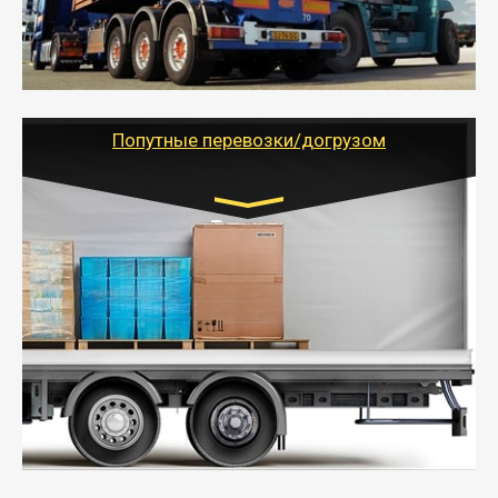
объемов грузов, упакованных в коробки, мешки,
паллеты и россыпью в самые отдаленные места
России с гарантией полной сохранности.
- Тайгер Логистик предоставляет услуги по
грузоперевозкам для физических и юридических лиц
(ИП, ООО) по наличной и безналичной оплате (с
учетом и без учета НДС).
Попутные перевозки/догрузом
Транспорт:
Газель (1,5 и 3 тонны), Бычок, Еврофура от 5 до
10 тонн
от 5000 руб. Возможен догруз
- Экономный способ доставить вещи от 200 кг в
другой город - догрузом или попутно. Попутные
грузоперевозки для физлиц, ИП и юрлиц обходятся
дешевле.
- Тайгер Логистик организует доставку
крупногабаритных и личных вещей по нужному
адресу, при необходимости предоставит грузчиков