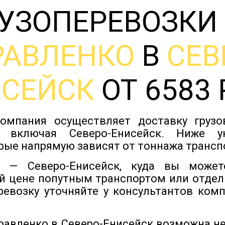
УЗОПЕРЕВОЗКИ
РАВЛЕНКО
В
СЕВ
ИСЕЙСК
ОТ 6583 
омпания осуществляет доставку груз
, включая Северо-Енисейск. Ниже 
рые напрямую зависят от тоннажа трансп
 — Северо-Енисейск, куда вы может
й цене попутным транспортом или отдел
ревозку уточняйте у консультантов ком
уравленко в Северо-Енисейск возможна н