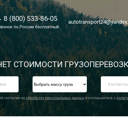
8 (800) 533-86-05
8 (800) 533-86-05
autotransport24@yandex
autotransport24@yandex
Звонок по России бесплатный
Звонок по России бесплатный
ЕТ СТОИМОСТИ ГРУЗОПЕРЕВОЗК
П
те согласие на
обработку персональных данных
и соглашаетесь с
полит