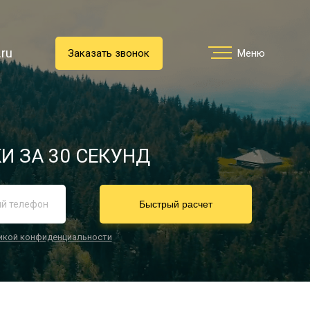
.ru
.ru
Заказать звонок
Заказать звонок
Меню
Меню
Услуги
И ЗА 30 СЕКУНД
реимущества
Быстрый расчет
икой конфиденциальности
О компании
Направления