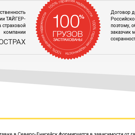
тственность
Договор д
ии ТАЙГЕР-
Российско
 страховой
поэтому, 
компании
заказчик 
сохранност
ОСТРАХ
тавке в Северо-Енисейск формируется в зависимости от га