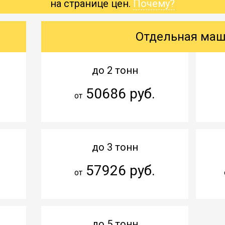
на странице цен.
Почему?
Отдельная ма
до 2 тонн
50686 руб.
от
до 3 тонн
57926 руб.
от
до 5 тонн