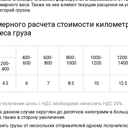
марного веса. Также на нее влияют текущие расценки на у
егорий грузов.
ерного расчета стоимости километр
еса груза
400-
600-
800-
1000-
1200
600
800
1000
1200
140
200-
400
4.5
6
7
8.5
10
12.5
я получения цены с НДС необходимо начислить НДС 20%
 в данном случае округлен до десятков килограмм в больш
, также в сторону увеличения.
ить грузы от нескольких отправителей одному получателю