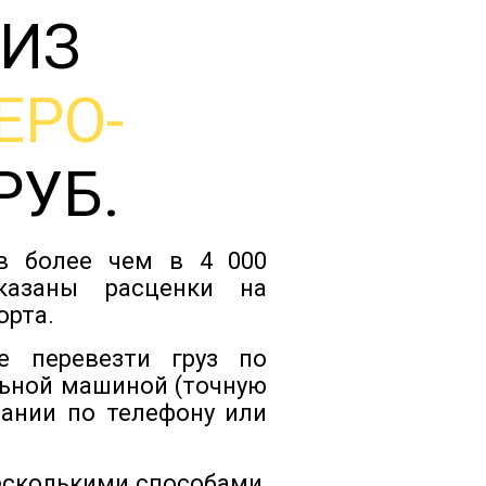
 ИЗ
Тарифы
ЕРО-
Отзывы
РУБ.
Статьи
ов более чем в 4 000
Новости
указаны расценки на
орта.
Документы
е перевезти груз по
ьной машиной (точную
пании по телефону или
Контакты
есколькими способами,