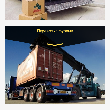
- Тайгер Логистик подберет автотранспорт, быстро и
качественно организует переезд к новому месту
службы или работы с гарантией сохранности груза и
оформлением документов, подтверждающих
расходы.
Перевозка фурами
Транспорт:
Еврофура Тент от 5 до 10 тонн
грузоподъемность
от 10 000 руб. Возможен догруз
- Доставка фурой до 20 т возможна для больших
объемов грузов, упакованных в коробки, мешки,
паллеты и россыпью в самые отдаленные места
России с гарантией полной сохранности.
- Тайгер Логистик предоставляет услуги по
грузоперевозкам для физических и юридических лиц
(ИП, ООО) по наличной и безналичной оплате (с