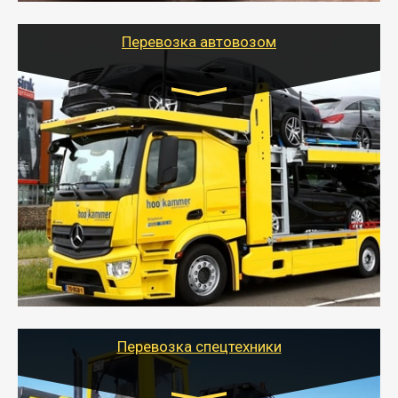
Перевозка автовозом
Цена за км. Рассчитывается
индивидуально
- Перевозка автовозом от Тайгер Логистик – это
быстрый и безопасный способ доставить несколько
легковых автомобилей за одну поездку в другой
город.
- Наша транспортная компания организует доставку
машин автовозом, подобрав оптимальный маршрут с
учетом всех особенности по пути следования.
Перевозка спецтехники