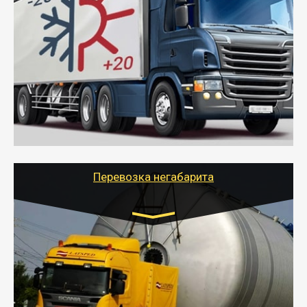
Газель (1,5 и 3 тонны), Бычок, Еврофура от 5 до
10 тонн
от 6000 руб.
- Рефрижераторные перевозки грузов с
соблюдением температурного режима, работающим
термописцем, санитарной обработкой кузова и мед.
книжкой у водителя.
- Тайгер Логистик поможет быстро перевезти
скоропортящиеся продукты в любой город России с
сохранением качества товаров.
Перевозка негабарита
Цена за км. Рассчитывается
индивидуально
- Перевозка техники и негабаритных грузов
осуществляется после получения разрешения на