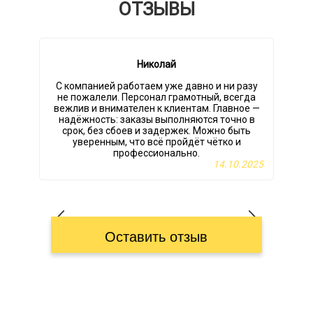
ОТЗЫВЫ
Николай
С компанией работаем уже давно и ни разу
П
не пожалели. Персонал грамотный, всегда
вежлив и внимателен к клиентам. Главное —
надёжность: заказы выполняются точно в
срок, без сбоев и задержек. Можно быть
и
уверенным, что всё пройдёт чётко и
профессионально.
14.10.2025
Оставить отзыв