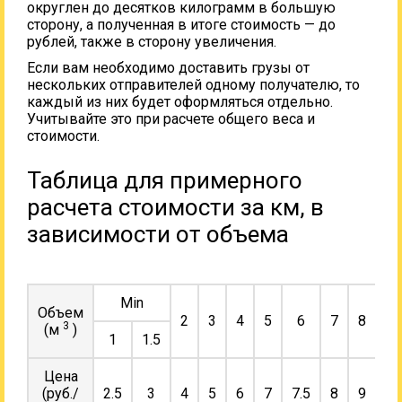
округлен до десятков килограмм в большую
сторону, а полученная в итоге стоимость — до
рублей, также в сторону увеличения.
Если вам необходимо доставить грузы от
нескольких отправителей одному получателю, то
каждый из них будет оформляться отдельно.
Учитывайте это при расчете общего веса и
стоимости.
Таблица для примерного
расчета стоимости за км, в
зависимости от объема
Min
Объем
2
3
4
5
6
7
8
9
3
(м
)
1
1.5
Цена
(руб./
2.5
3
4
5
6
7
7.5
8
9
10