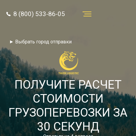
8 (800) 533-86-05
Услуги
► Выбрать город отправки
Преимущества
О компании
Направления
ПОЛУЧИТЕ РАСЧЕТ
Тарифы
СТОИМОСТИ
Отзывы
ГРУЗОПЕРЕВОЗКИ ЗА
8 (800) 533-86-05
Статьи
30 СЕКУНД
Звонок по России бесплатный
Новости
autotransport24@yandex.ru