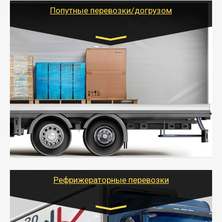
учетом и без учета НДС).
Попутные перевозки/догрузом
Транспорт:
Газель (1,5 и 3 тонны), Бычок, Еврофура от 5 до
10 тонн
от 5000 руб. Возможен догруз
- Экономный способ доставить вещи от 200 кг в
другой город - догрузом или попутно. Попутные
грузоперевозки для физлиц, ИП и юрлиц обходятся
дешевле.
- Тайгер Логистик организует доставку
крупногабаритных и личных вещей по нужному
адресу, при необходимости предоставит грузчиков
для погрузочно-разгрузочных работ при перевозке.
Рефрижераторные перевозки
Транспорт: