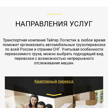
с компанией-партнером
ЖД доставка - здесь нет догрузов, только либо
Также у нас есть погрузочно-разгрузочные
"Ингострах".Страховка действует на всех
отдельные вагоны, либо есть контейнерная
работы - грузчики, краны, манипуляторы,
этапах перевозки, начиная от погрузки
жд доставка контейнерами 20 и 40 футов.
упаковка разборка мебели.
заканчивая выгрузкой в пункте получателя.
НАПРАВЛЕНИЯ УСЛУГ
Транспортная компания Тайгер Логистик в любое время
поможет организовать автомобильные грузоперевозки
по всей России и странам СНГ. Учитывая особенности
перевозимого груза, можно выбрать подходящий вид
перевозки с возможностью непрерывного
отслеживания машин.
Квартирный переезд
Транспорт:
Газель: 1,5 и 3 тонны