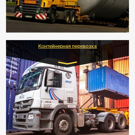
перевозку (обычно 7-14 дней).
- Тайгер Логистик в короткие сроки поможет вам
качественно и безопасно перевезти негабаритные
грузы по всей России тралом, манипулятором и
другим транспортом и подобрать оптимальный
вариант перевозки.
Контейнерная перевозка
Цена за км. Рассчитывается
индивидуально
- Контейнерные грузоперевозки на специальном
оборудованном транспорте быстро, качественно и
безопасно.
- Наша транспортная компания поможет
организовать доставку в порт и из порта
стандартных контейнеров на контейнеровозе,
шаландах и площадках (открытых кузовах),
используя надежные крепления.