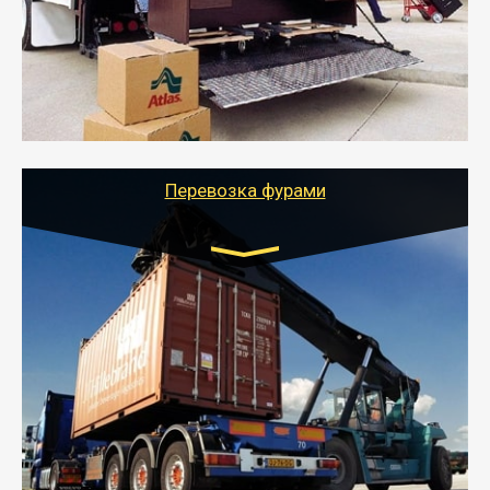
- Служебный или военный переезд может быть на
отдельном авто или догрузом (по меньшей
стоимости).
- Тайгер Логистик подберет автотранспорт, быстро и
качественно организует переезд к новому месту
службы или работы с гарантией сохранности груза и
оформлением документов, подтверждающих
расходы.
Перевозка фурами
Транспорт:
Еврофура Тент от 5 до 10 тонн
грузоподъемность
от 10 000 руб. Возможен догруз
- Доставка фурой до 20 т возможна для больших
объемов грузов, упакованных в коробки, мешки,
паллеты и россыпью в самые отдаленные места
России с гарантией полной сохранности.