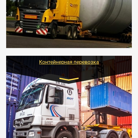
- Перевозка техники и негабаритных грузов
осуществляется после получения разрешения на
перевозку (обычно 7-14 дней).
- Тайгер Логистик в короткие сроки поможет вам
качественно и безопасно перевезти негабаритные
грузы по всей России тралом, манипулятором и
другим транспортом и подобрать оптимальный
вариант перевозки.
Контейнерная перевозка
Цена за км. Рассчитывается
индивидуально
- Контейнерные грузоперевозки на специальном
оборудованном транспорте быстро, качественно и
безопасно.
- Наша транспортная компания поможет
организовать доставку в порт и из порта