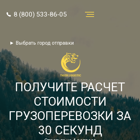
8 (800) 533-86-05
Услуги
► Выбрать город отправки
Преимущества
О компании
Направления
ПОЛУЧИТЕ РАСЧЕТ
Тарифы
СТОИМОСТИ
Отзывы
ГРУЗОПЕРЕВОЗКИ ЗА
8 (800) 533-86-05
Статьи
30 СЕКУНД
Звонок по России бесплатный
Новости
autotransport24@yandex.ru