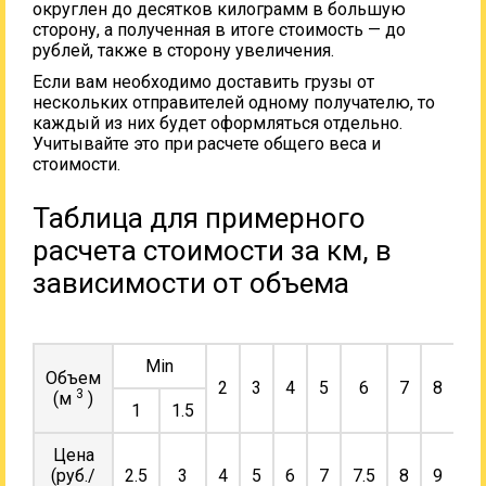
округлен до десятков килограмм в большую
сторону, а полученная в итоге стоимость — до
рублей, также в сторону увеличения.
Если вам необходимо доставить грузы от
нескольких отправителей одному получателю, то
каждый из них будет оформляться отдельно.
Учитывайте это при расчете общего веса и
стоимости.
Таблица для примерного
расчета стоимости за км, в
зависимости от объема
Min
Объем
2
3
4
5
6
7
8
9
3
(м
)
1
1.5
Цена
(руб./
2.5
3
4
5
6
7
7.5
8
9
10