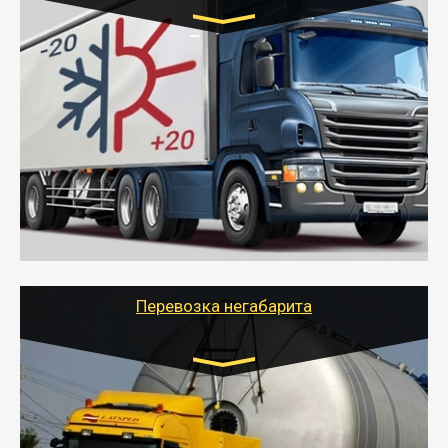
Транспорт:
Газель (1,5 и 3 тонны), Бычок, Еврофура от 5 до
10 тонн
от 6000 руб.
- Рефрижераторные перевозки грузов с
соблюдением температурного режима, работающим
термописцем, санитарной обработкой кузова и мед.
книжкой у водителя.
- Тайгер Логистик поможет быстро перевезти
скоропортящиеся продукты в любой город России с
сохранением качества товаров.
Перевозка негабарита
Цена за км. Рассчитывается
индивидуально