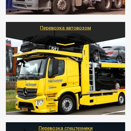
стандартных контейнеров на контейнеровозе,
шаландах и площадках (открытых кузовах),
используя надежные крепления.
Перевозка автовозом
Цена за км. Рассчитывается
индивидуально
- Перевозка автовозом от Тайгер Логистик – это
быстрый и безопасный способ доставить несколько
легковых автомобилей за одну поездку в другой
город.
- Наша транспортная компания организует доставку
машин автовозом, подобрав оптимальный маршрут с
учетом всех особенности по пути следования.
Перевозка спецтехники