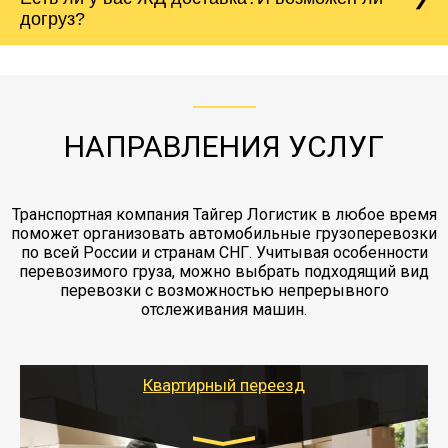
Вашего груза по ставке 0.15 от стоимости
холодильника - обложить картонными
догруз?
груза. Мы сотрудничаем по услугам страховки
коробками и обмотать стрейч пленкой.
с компанией-партнером
ЖД доставка - здесь нет догрузов, только либо
Также у нас есть погрузочно-разгрузочные
"Ингострах".Страховка действует на всех
отдельные вагоны, либо есть контейнерная
работы - грузчики, краны, манипуляторы,
этапах перевозки, начиная от погрузки
жд доставка контейнерами 20 и 40 футов.
упаковка разборка мебели.
заканчивая выгрузкой в пункте получателя.
НАПРАВЛЕНИЯ УСЛУГ
Транспортная компания Тайгер Логистик в любое время
поможет организовать автомобильные грузоперевозки
по всей России и странам СНГ. Учитывая особенности
перевозимого груза, можно выбрать подходящий вид
перевозки с возможностью непрерывного
отслеживания машин.
Квартирный переезд