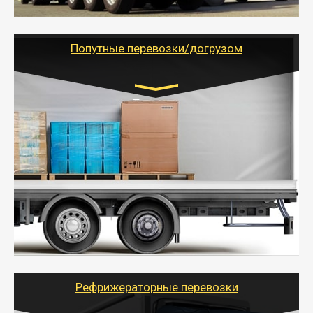
- Тайгер Логистик предоставляет услуги по
грузоперевозкам для физических и юридических лиц
(ИП, ООО) по наличной и безналичной оплате (с
учетом и без учета НДС).
Попутные перевозки/догрузом
Транспорт:
Газель (1,5 и 3 тонны), Бычок, Еврофура от 5 до
10 тонн
от 5000 руб. Возможен догруз
- Экономный способ доставить вещи от 200 кг в
другой город - догрузом или попутно. Попутные
грузоперевозки для физлиц, ИП и юрлиц обходятся
дешевле.
- Тайгер Логистик организует доставку
крупногабаритных и личных вещей по нужному
адресу, при необходимости предоставит грузчиков
для погрузочно-разгрузочных работ при перевозке.
Рефрижераторные перевозки