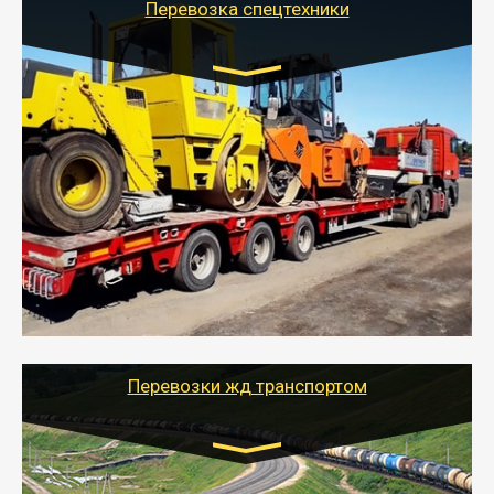
Перевозка спецтехники
Цена за км. Рассчитывается
индивидуально
- Перевозка спецтехники (трактора, экскаватора,
комбайна) осуществляется тралом и требует
получения разрешения для следования по
выбранному маршруту.
- Тайгер Логистик поможет доставить спецтехнику в
любой город России с учетом особенностей дороги,
выбрав оптимальный способ и вид трала
(модульный, раздвижной, с низкорамной площадкой
и т.д.)
Перевозки жд транспортом
Цена за км рассчитывается