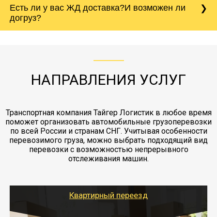
Есть ли у вас ЖД доставка?И возможен ли
непредвиденных ситуаций. Делаем страховку
сантиметров. Идеальная упаковка
морской путь. Речная доставка баржой.
Вашего груза по ставке 0.15 от стоимости
холодильника - обложить картонными
догруз?
груза. Мы сотрудничаем по услугам страховки
коробками и обмотать стрейч пленкой.
с компанией-партнером
ЖД доставка - здесь нет догрузов, только либо
Также у нас есть погрузочно-разгрузочные
"Ингострах".Страховка действует на всех
отдельные вагоны, либо есть контейнерная
работы - грузчики, краны, манипуляторы,
этапах перевозки, начиная от погрузки
жд доставка контейнерами 20 и 40 футов.
упаковка разборка мебели.
заканчивая выгрузкой в пункте получателя.
НАПРАВЛЕНИЯ УСЛУГ
Транспортная компания Тайгер Логистик в любое время
поможет организовать автомобильные грузоперевозки
по всей России и странам СНГ. Учитывая особенности
перевозимого груза, можно выбрать подходящий вид
перевозки с возможностью непрерывного
отслеживания машин.
Квартирный переезд