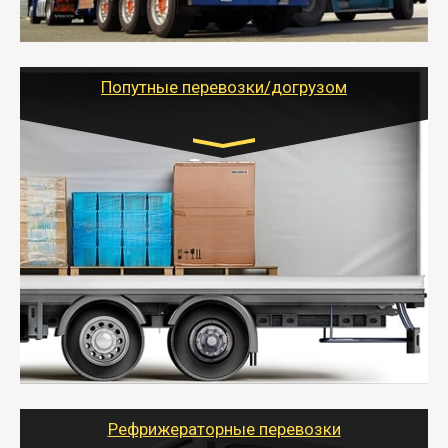
- Тайгер Логистик предоставляет услуги по
грузоперевозкам для физических и юридических лиц
(ИП, ООО) по наличной и безналичной оплате (с
учетом и без учета НДС).
Попутные перевозки/догрузом
Транспорт:
Газель (1,5 и 3 тонны), Бычок, Еврофура от 5 до
10 тонн
от 5000 руб. Возможен догруз
- Экономный способ доставить вещи от 200 кг в
другой город - догрузом или попутно. Попутные
грузоперевозки для физлиц, ИП и юрлиц обходятся
дешевле.
- Тайгер Логистик организует доставку
крупногабаритных и личных вещей по нужному
адресу, при необходимости предоставит грузчиков
для погрузочно-разгрузочных работ при перевозке.
Рефрижераторные перевозки