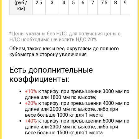
(руб./
2.5
3
4
5
6
7
7.5
8
9
10
км)
*Цены указаны без НДС, для получения цены с
НДС необходимо начислить НДС 20%
Объем, также как и вес, округляем до полного
кубометра в сторону увеличения.
Есть дополнительные
коэффициенты:
+10%
к тарифу, при превышении 3000 мм по
длине или 1800 мм по высоте;
+20%
к тарифу, при превышении 4000 мм по
длине или 2000 мм по высоте, либо при
весе больше 1000 кг для 1 места;
+40%
к тарифу, при превышении 6000 мм по
длине или 2300 мм по высоте, либо при
весе больше 1500 кг для 1 места.