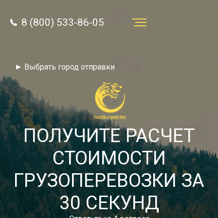
8 (800) 533-86-05
Услуги
► Выбрать город отправки
Преимущества
О компании
Направления
ПОЛУЧИТЕ РАСЧЕТ
Тарифы
СТОИМОСТИ
Отзывы
ГРУЗОПЕРЕВОЗКИ ЗА
8 (800) 533-86-05
Статьи
30 СЕКУНД
Звонок по России бесплатный
Новости
autotransport24@yandex.ru