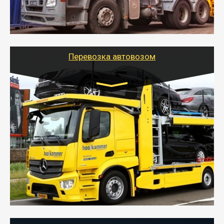
организовать доставку в порт и из порта
стандартных контейнеров на контейнеровозе,
шаландах и площадках (открытых кузовах),
используя надежные крепления.
Перевозка автовозом
Цена за км. Рассчитывается
индивидуально
- Перевозка автовозом от Тайгер Логистик – это
быстрый и безопасный способ доставить несколько
легковых автомобилей за одну поездку в другой
город.
- Наша транспортная компания организует доставку
машин автовозом, подобрав оптимальный маршрут с
учетом всех особенности по пути следования.