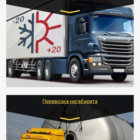
Транспорт:
Газель (1,5 и 3 тонны), Бычок, Еврофура от 5 до
10 тонн
от 6000 руб.
- Рефрижераторные перевозки грузов с
соблюдением температурного режима, работающим
термописцем, санитарной обработкой кузова и мед.
книжкой у водителя.
- Тайгер Логистик поможет быстро перевезти
скоропортящиеся продукты в любой город России с
сохранением качества товаров.
Перевозка негабарита
Цена за км. Рассчитывается
индивидуально