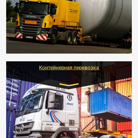
- Перевозка техники и негабаритных грузов
осуществляется после получения разрешения на
перевозку (обычно 7-14 дней).
- Тайгер Логистик в короткие сроки поможет вам
качественно и безопасно перевезти негабаритные
грузы по всей России тралом, манипулятором и
другим транспортом и подобрать оптимальный
вариант перевозки.
Контейнерная перевозка
Цена за км. Рассчитывается
индивидуально
- Контейнерные грузоперевозки на специальном
оборудованном транспорте быстро, качественно и
безопасно.
- Наша транспортная компания поможет