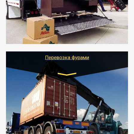
- Служебный или военный переезд может быть на
отдельном авто или догрузом (по меньшей
стоимости).
- Тайгер Логистик подберет автотранспорт, быстро и
качественно организует переезд к новому месту
службы или работы с гарантией сохранности груза и
оформлением документов, подтверждающих
расходы.
Перевозка фурами
Транспорт:
Еврофура Тент от 5 до 10 тонн
грузоподъемность
от 10 000 руб. Возможен догруз
- Доставка фурой до 20 т возможна для больших
объемов грузов, упакованных в коробки, мешки,
паллеты и россыпью в самые отдаленные места
России с гарантией полной сохранности.