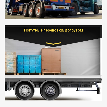
объемов грузов, упакованных в коробки, мешки,
паллеты и россыпью в самые отдаленные места
России с гарантией полной сохранности.
- Тайгер Логистик предоставляет услуги по
грузоперевозкам для физических и юридических лиц
(ИП, ООО) по наличной и безналичной оплате (с
учетом и без учета НДС).
Попутные перевозки/догрузом
Транспорт:
Газель (1,5 и 3 тонны), Бычок, Еврофура от 5 до
10 тонн
от 5000 руб. Возможен догруз
- Экономный способ доставить вещи от 200 кг в
другой город - догрузом или попутно. Попутные
грузоперевозки для физлиц, ИП и юрлиц обходятся
дешевле.
- Тайгер Логистик организует доставку
крупногабаритных и личных вещей по нужному
адресу, при необходимости предоставит грузчиков