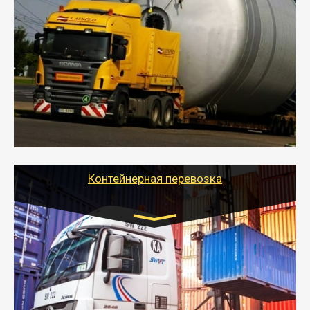
Цена за км. Рассчитывается
индивидуально
- Перевозка техники и негабаритных грузов
осуществляется после получения разрешения на
перевозку (обычно 7-14 дней).
- Тайгер Логистик в короткие сроки поможет вам
качественно и безопасно перевезти негабаритные
грузы по всей России тралом, манипулятором и
другим транспортом и подобрать оптимальный
вариант перевозки.
Контейнерная перевозка
Цена за км. Рассчитывается
индивидуально
- Контейнерные грузоперевозки на специальном
оборудованном транспорте быстро, качественно и