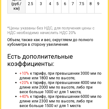
(руб./
2.5
3
4
5
6
7
7.5
8
9
10
км)
*Цены указаны без НДС, для получения цены с
НДС необходимо начислить НДС 20%
Объем, также как и вес, округляем до полного
кубометра в сторону увеличения.
Есть дополнительные
коэффициенты:
+10%
к тарифу, при превышении 3000 мм по
длине или 1800 мм по высоте;
+20%
к тарифу, при превышении 4000 мм по
длине или 2000 мм по высоте, либо при
весе больше 1000 кг для 1 места;
+40%
к тарифу, при превышении 6000 мм по
длине или 2300 мм по высоте, либо при
весе больше 1500 кг для 1 места.