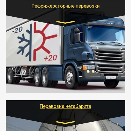
для погрузочно-разгрузочных работ при перевозке.
Рефрижераторные перевозки
Транспорт:
Газель (1,5 и 3 тонны), Бычок, Еврофура от 5 до
10 тонн
от 6000 руб.
- Рефрижераторные перевозки грузов с
соблюдением температурного режима, работающим
термописцем, санитарной обработкой кузова и мед.
книжкой у водителя.
- Тайгер Логистик поможет быстро перевезти
скоропортящиеся продукты в любой город России с
сохранением качества товаров.
Перевозка негабарита