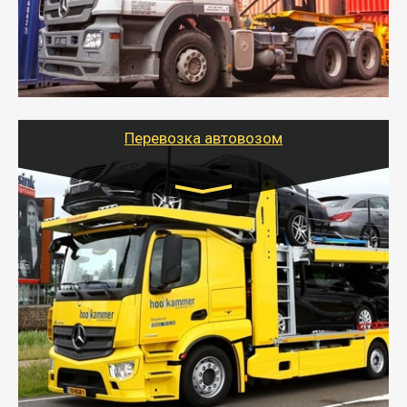
безопасно.
- Наша транспортная компания поможет
организовать доставку в порт и из порта
стандартных контейнеров на контейнеровозе,
шаландах и площадках (открытых кузовах),
используя надежные крепления.
Перевозка автовозом
Цена за км. Рассчитывается
индивидуально
- Перевозка автовозом от Тайгер Логистик – это
быстрый и безопасный способ доставить несколько
легковых автомобилей за одну поездку в другой
город.
- Наша транспортная компания организует доставку
машин автовозом, подобрав оптимальный маршрут с
учетом всех особенности по пути следования.