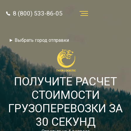
8 (800) 533-86-05
Услуги
► Выбрать город отправки
Преимущества
О компании
Направления
ПОЛУЧИТЕ РАСЧЕТ
Тарифы
СТОИМОСТИ
Отзывы
ГРУЗОПЕРЕВОЗКИ ЗА
8 (800) 533-86-05
Статьи
30 СЕКУНД
Звонок по России бесплатный
Новости
autotransport24@yandex.ru