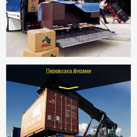
от 5000 руб.
- Служебный или военный переезд может быть на
отдельном авто или догрузом (по меньшей
стоимости).
- Тайгер Логистик подберет автотранспорт, быстро и
качественно организует переезд к новому месту
службы или работы с гарантией сохранности груза и
оформлением документов, подтверждающих
расходы.
Перевозка фурами
Транспорт:
Еврофура Тент от 5 до 10 тонн
грузоподъемность
от 10 000 руб. Возможен догруз
- Доставка фурой до 20 т возможна для больших