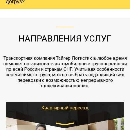
Вашего груза по ставке 0.15 от стоимости
холодильника - обложить картонными
догруз?
груза. Мы сотрудничаем по услугам страховки
коробками и обмотать стрейч пленкой.
с компанией-партнером
ЖД доставка - здесь нет догрузов, только либо
Также у нас есть погрузочно-разгрузочные
"Ингострах".Страховка действует на всех
отдельные вагоны, либо есть контейнерная
работы - грузчики, краны, манипуляторы,
этапах перевозки, начиная от погрузки
жд доставка контейнерами 20 и 40 футов.
упаковка разборка мебели.
заканчивая выгрузкой в пункте получателя.
НАПРАВЛЕНИЯ УСЛУГ
Транспортная компания Тайгер Логистик в любое время
поможет организовать автомобильные грузоперевозки
по всей России и странам СНГ. Учитывая особенности
перевозимого груза, можно выбрать подходящий вид
перевозки с возможностью непрерывного
отслеживания машин.
Квартирный переезд