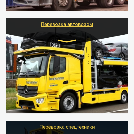
шаландах и площадках (открытых кузовах),
используя надежные крепления.
Перевозка автовозом
Цена за км. Рассчитывается
индивидуально
- Перевозка автовозом от Тайгер Логистик – это
быстрый и безопасный способ доставить несколько
легковых автомобилей за одну поездку в другой
город.
- Наша транспортная компания организует доставку
машин автовозом, подобрав оптимальный маршрут с
учетом всех особенности по пути следования.
Перевозка спецтехники