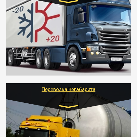
Транспорт:
Газель (1,5 и 3 тонны), Бычок, Еврофура от 5 до
10 тонн
от 6000 руб.
- Рефрижераторные перевозки грузов с
соблюдением температурного режима, работающим
термописцем, санитарной обработкой кузова и мед.
книжкой у водителя.
- Тайгер Логистик поможет быстро перевезти
скоропортящиеся продукты в любой город России с
сохранением качества товаров.
Перевозка негабарита
Цена за км. Рассчитывается
индивидуально