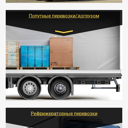
грузоперевозкам для физических и юридических лиц
(ИП, ООО) по наличной и безналичной оплате (с
учетом и без учета НДС).
Попутные перевозки/догрузом
Транспорт:
Газель (1,5 и 3 тонны), Бычок, Еврофура от 5 до
10 тонн
от 5000 руб. Возможен догруз
- Экономный способ доставить вещи от 200 кг в
другой город - догрузом или попутно. Попутные
грузоперевозки для физлиц, ИП и юрлиц обходятся
дешевле.
- Тайгер Логистик организует доставку
крупногабаритных и личных вещей по нужному
адресу, при необходимости предоставит грузчиков
для погрузочно-разгрузочных работ при перевозке.
Рефрижераторные перевозки