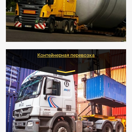
- Перевозка техники и негабаритных грузов
осуществляется после получения разрешения на
перевозку (обычно 7-14 дней).
- Тайгер Логистик в короткие сроки поможет вам
качественно и безопасно перевезти негабаритные
грузы по всей России тралом, манипулятором и
другим транспортом и подобрать оптимальный
вариант перевозки.
Контейнерная перевозка
Цена за км. Рассчитывается
индивидуально
- Контейнерные грузоперевозки на специальном
оборудованном транспорте быстро, качественно и
безопасно.
- Наша транспортная компания поможет
организовать доставку в порт и из порта
стандартных контейнеров на контейнеровозе,