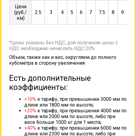
Цена
(руб./
2.5
3
4
5
6
7
7.5
8
9
10
км)
*Цены указаны без НДС, для получения цены с
НДС необходимо начислить НДС 20%
Объем, также как и вес, округляем до полного
кубометра в сторону увеличения.
Есть дополнительные
коэффициенты:
+10%
к тарифу, при превышении 3000 мм по
длине или 1800 мм по высоте;
+20%
к тарифу, при превышении 4000 мм по
длине или 2000 мм по высоте, либо при
весе больше 1000 кг для 1 места;
+40%
к тарифу, при превышении 6000 мм по
длине или 2300 мм по высоте, либо при