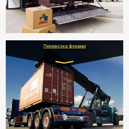
отдельном авто или догрузом (по меньшей
стоимости).
- Тайгер Логистик подберет автотранспорт, быстро и
качественно организует переезд к новому месту
службы или работы с гарантией сохранности груза и
оформлением документов, подтверждающих
расходы.
Перевозка фурами
Транспорт:
Еврофура Тент от 5 до 10 тонн
грузоподъемность
от 10 000 руб. Возможен догруз
- Доставка фурой до 20 т возможна для больших
объемов грузов, упакованных в коробки, мешки,
паллеты и россыпью в самые отдаленные места
России с гарантией полной сохранности.
- Тайгер Логистик предоставляет услуги по