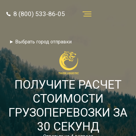
8 (800) 533-86-05
Услуги
► Выбрать город отправки
Преимущества
О компании
Направления
ПОЛУЧИТЕ РАСЧЕТ
Тарифы
СТОИМОСТИ
Отзывы
ГРУЗОПЕРЕВОЗКИ ЗА
8 (800) 533-86-05
Статьи
30 СЕКУНД
Звонок по России бесплатный
Новости
autotransport24@yandex.ru