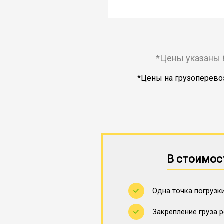
*Цены указаны 
*Цены на грузоперевоз
В стоимос
Одна точка погрузки
Закрепление груза 