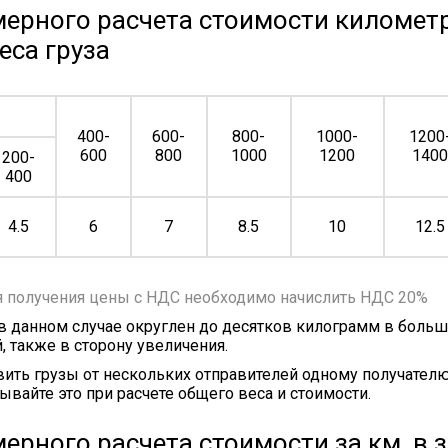
ерного расчета стоимости километр
еса груза
400-
600-
800-
1000-
1200
600
800
1000
1200
140
200-
400
4.5
6
7
8.5
10
12.5
я получения цены с НДС необходимо начислить НДС 20%
 в данном случае округлен до десятков килограмм в больш
, также в сторону увеличения.
ить грузы от нескольких отправителей одному получателю
ывайте это при расчете общего веса и стоимости.
ерного расчета стоимости за км, в 