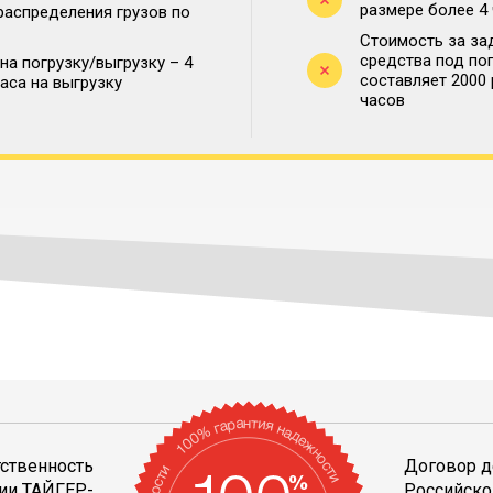
размере более 4
распределения грузов по
Стоимость за за
средства под по
на погрузку/выгрузку – 4
составляет 2000
часа на выгрузку
часов
тственность
Договор д
ии ТАЙГЕР-
Российско