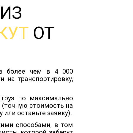
 ИЗ
Тарифы
КУТ
ОТ
Отзывы
Статьи
ов более чем в 4 000
Новости
и на транспортировку,
Документы
 груз по максимально
 (точную стоимость на
 или оставьте заявку).
Контакты
кими способами, в том
листы которой заберут