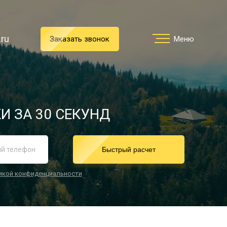
.ru
.ru
Заказать звонок
Заказать звонок
Меню
Меню
Услуги
И ЗА 30 СЕКУНД
реимущества
Быстрый расчет
икой конфиденциальности
О компании
Направления