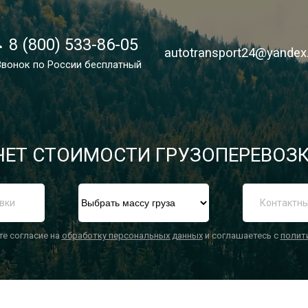
8 (800) 533-86-05
8 (800) 533-86-05
autotransport24@yandex
autotransport24@yandex
Звонок по России бесплатный
Звонок по России бесплатный
ЕТ СТОИМОСТИ ГРУЗОПЕРЕВОЗК
П
те согласие на
обработку персональных данных
и соглашаетесь с
полит