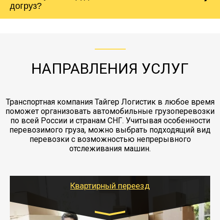
Вашего груза по ставке 0.15 от стоимости
холодильника - обложить картонными
догруз?
груза. Мы сотрудничаем по услугам страховки
коробками и обмотать стрейч пленкой.
с компанией-партнером
ЖД доставка - здесь нет догрузов, только либо
Также у нас есть погрузочно-разгрузочные
"Ингострах".Страховка действует на всех
отдельные вагоны, либо есть контейнерная
работы - грузчики, краны, манипуляторы,
этапах перевозки, начиная от погрузки
жд доставка контейнерами 20 и 40 футов.
упаковка разборка мебели.
заканчивая выгрузкой в пункте получателя.
НАПРАВЛЕНИЯ УСЛУГ
Транспортная компания Тайгер Логистик в любое время
поможет организовать автомобильные грузоперевозки
по всей России и странам СНГ. Учитывая особенности
перевозимого груза, можно выбрать подходящий вид
перевозки с возможностью непрерывного
отслеживания машин.
Квартирный переезд