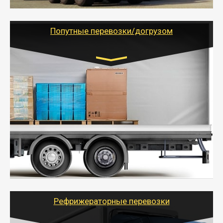
- Тайгер Логистик предоставляет услуги по
грузоперевозкам для физических и юридических лиц
(ИП, ООО) по наличной и безналичной оплате (с
учетом и без учета НДС).
Попутные перевозки/догрузом
Транспорт:
Газель (1,5 и 3 тонны), Бычок, Еврофура от 5 до
10 тонн
от 5000 руб. Возможен догруз
- Экономный способ доставить вещи от 200 кг в
другой город - догрузом или попутно. Попутные
грузоперевозки для физлиц, ИП и юрлиц обходятся
дешевле.
- Тайгер Логистик организует доставку
крупногабаритных и личных вещей по нужному
адресу, при необходимости предоставит грузчиков
для погрузочно-разгрузочных работ при перевозке.
Рефрижераторные перевозки