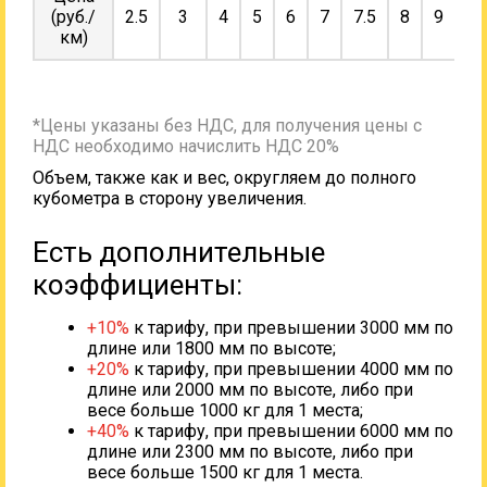
(руб./
2.5
3
4
5
6
7
7.5
8
9
10
км)
*Цены указаны без НДС, для получения цены с
НДС необходимо начислить НДС 20%
Объем, также как и вес, округляем до полного
кубометра в сторону увеличения.
Есть дополнительные
коэффициенты:
+10%
к тарифу, при превышении 3000 мм по
длине или 1800 мм по высоте;
+20%
к тарифу, при превышении 4000 мм по
длине или 2000 мм по высоте, либо при
весе больше 1000 кг для 1 места;
+40%
к тарифу, при превышении 6000 мм по
длине или 2300 мм по высоте, либо при
весе больше 1500 кг для 1 места.