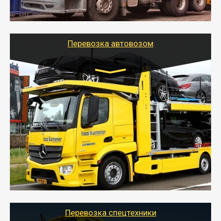
стандартных контейнеров на контейнеровозе,
шаландах и площадках (открытых кузовах),
используя надежные крепления.
Перевозка автовозом
Цена за км. Рассчитывается
индивидуально
- Перевозка автовозом от Тайгер Логистик – это
быстрый и безопасный способ доставить несколько
легковых автомобилей за одну поездку в другой
город.
- Наша транспортная компания организует доставку
машин автовозом, подобрав оптимальный маршрут с
учетом всех особенности по пути следования.
Перевозка спецтехники