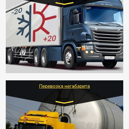
Транспорт:
Газель (1,5 и 3 тонны), Бычок, Еврофура от 5 до
10 тонн
от 6000 руб.
- Рефрижераторные перевозки грузов с
соблюдением температурного режима, работающим
термописцем, санитарной обработкой кузова и мед.
книжкой у водителя.
- Тайгер Логистик поможет быстро перевезти
скоропортящиеся продукты в любой город России с
сохранением качества товаров.
Перевозка негабарита
Цена за км. Рассчитывается
индивидуально