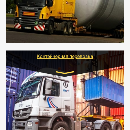
- Перевозка техники и негабаритных грузов
осуществляется после получения разрешения на
перевозку (обычно 7-14 дней).
- Тайгер Логистик в короткие сроки поможет вам
качественно и безопасно перевезти негабаритные
грузы по всей России тралом, манипулятором и
другим транспортом и подобрать оптимальный
вариант перевозки.
Контейнерная перевозка
Цена за км. Рассчитывается
индивидуально
- Контейнерные грузоперевозки на специальном
оборудованном транспорте быстро, качественно и
безопасно.
- Наша транспортная компания поможет
организовать доставку в порт и из порта