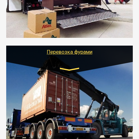
- Служебный или военный переезд может быть на
отдельном авто или догрузом (по меньшей
стоимости).
- Тайгер Логистик подберет автотранспорт, быстро и
качественно организует переезд к новому месту
службы или работы с гарантией сохранности груза и
оформлением документов, подтверждающих
расходы.
Перевозка фурами
Транспорт:
Еврофура Тент от 5 до 10 тонн
грузоподъемность
от 10 000 руб. Возможен догруз
- Доставка фурой до 20 т возможна для больших
объемов грузов, упакованных в коробки, мешки,
паллеты и россыпью в самые отдаленные места
России с гарантией полной сохранности.