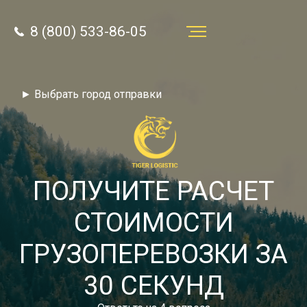
8 (800) 533-86-05
Услуги
► Выбрать город отправки
Преимущества
О компании
Направления
ПОЛУЧИТЕ РАСЧЕТ
Тарифы
СТОИМОСТИ
Отзывы
ГРУЗОПЕРЕВОЗКИ ЗА
8 (800) 533-86-05
Статьи
30 СЕКУНД
Звонок по России бесплатный
Новости
autotransport24@yandex.ru