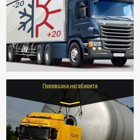
Транспорт:
Газель (1,5 и 3 тонны), Бычок, Еврофура от 5 до
10 тонн
от 6000 руб.
- Рефрижераторные перевозки грузов с
соблюдением температурного режима, работающим
термописцем, санитарной обработкой кузова и мед.
книжкой у водителя.
- Тайгер Логистик поможет быстро перевезти
скоропортящиеся продукты в любой город России с
сохранением качества товаров.
Перевозка негабарита
Цена за км. Рассчитывается
индивидуально
- Перевозка техники и негабаритных грузов