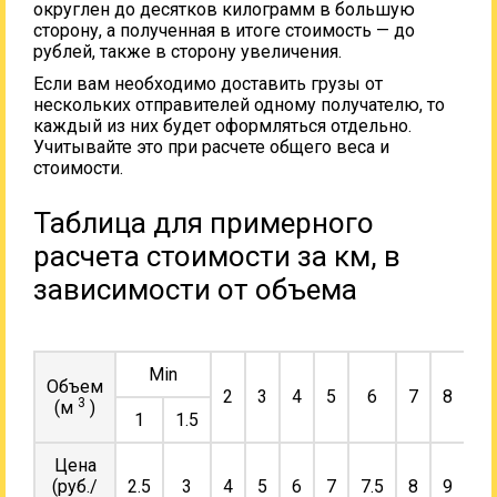
округлен до десятков килограмм в большую
сторону, а полученная в итоге стоимость — до
рублей, также в сторону увеличения.
Если вам необходимо доставить грузы от
нескольких отправителей одному получателю, то
каждый из них будет оформляться отдельно.
Учитывайте это при расчете общего веса и
стоимости.
Таблица для примерного
расчета стоимости за км, в
зависимости от объема
Min
Объем
2
3
4
5
6
7
8
9
3
(м
)
1
1.5
Цена
(руб./
2.5
3
4
5
6
7
7.5
8
9
10