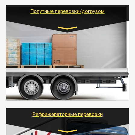
(ИП, ООО) по наличной и безналичной оплате (с
учетом и без учета НДС).
Попутные перевозки/догрузом
Транспорт:
Газель (1,5 и 3 тонны), Бычок, Еврофура от 5 до
10 тонн
от 5000 руб. Возможен догруз
- Экономный способ доставить вещи от 200 кг в
другой город - догрузом или попутно. Попутные
грузоперевозки для физлиц, ИП и юрлиц обходятся
дешевле.
- Тайгер Логистик организует доставку
крупногабаритных и личных вещей по нужному
адресу, при необходимости предоставит грузчиков
для погрузочно-разгрузочных работ при перевозке.
Рефрижераторные перевозки