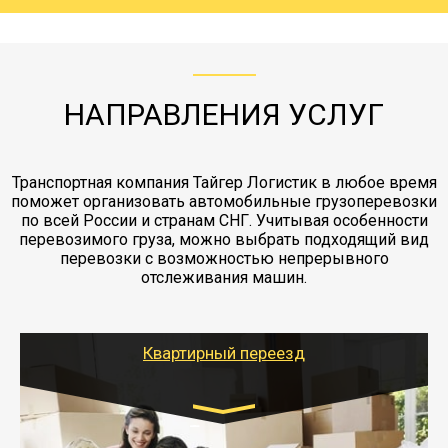
груза. Мы сотрудничаем по услугам страховки
коробками и обмотать стрейч пленкой.
с компанией-партнером
ЖД доставка - здесь нет догрузов, только либо
Также у нас есть погрузочно-разгрузочные
"Ингострах".Страховка действует на всех
отдельные вагоны, либо есть контейнерная
работы - грузчики, краны, манипуляторы,
этапах перевозки, начиная от погрузки
жд доставка контейнерами 20 и 40 футов.
упаковка разборка мебели.
заканчивая выгрузкой в пункте получателя.
НАПРАВЛЕНИЯ УСЛУГ
Транспортная компания Тайгер Логистик в любое время
поможет организовать автомобильные грузоперевозки
по всей России и странам СНГ. Учитывая особенности
перевозимого груза, можно выбрать подходящий вид
перевозки с возможностью непрерывного
отслеживания машин.
Квартирный переезд
Транспорт: