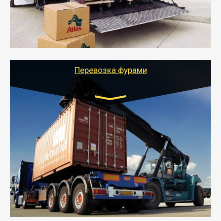
стоимости).
- Тайгер Логистик подберет автотранспорт, быстро и
качественно организует переезд к новому месту
службы или работы с гарантией сохранности груза и
оформлением документов, подтверждающих
расходы.
Перевозка фурами
Транспорт:
Еврофура Тент от 5 до 10 тонн
грузоподъемность
от 10 000 руб. Возможен догруз
- Доставка фурой до 20 т возможна для больших
объемов грузов, упакованных в коробки, мешки,
паллеты и россыпью в самые отдаленные места
России с гарантией полной сохранности.
- Тайгер Логистик предоставляет услуги по
грузоперевозкам для физических и юридических лиц