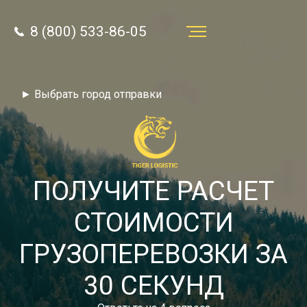
8 (800) 533-86-05
Услуги
► Выбрать город отправки
Преимущества
О компании
Направления
ПОЛУЧИТЕ РАСЧЕТ
Тарифы
СТОИМОСТИ
Отзывы
ГРУЗОПЕРЕВОЗКИ ЗА
8 (800) 533-86-05
Статьи
30 СЕКУНД
Звонок по России бесплатный
Новости
autotransport24@yandex.ru