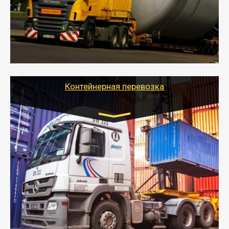
осуществляется после получения разрешения на
перевозку (обычно 7-14 дней).
- Тайгер Логистик в короткие сроки поможет вам
качественно и безопасно перевезти негабаритные
грузы по всей России тралом, манипулятором и
другим транспортом и подобрать оптимальный
вариант перевозки.
Контейнерная перевозка
Цена за км. Рассчитывается
индивидуально
- Контейнерные грузоперевозки на специальном
оборудованном транспорте быстро, качественно и
безопасно.
- Наша транспортная компания поможет
организовать доставку в порт и из порта
стандартных контейнеров на контейнеровозе,
шаландах и площадках (открытых кузовах),