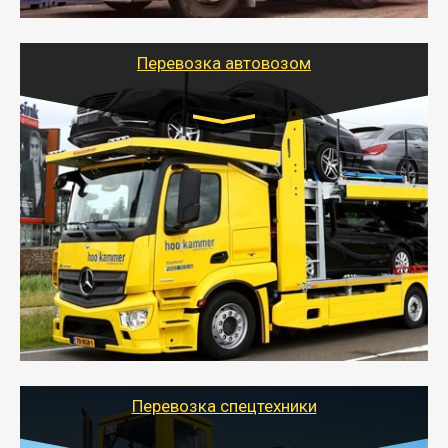
используя надежные крепления.
Перевозка автовозом
Цена за км. Рассчитывается
индивидуально
- Перевозка автовозом от Тайгер Логистик – это
быстрый и безопасный способ доставить несколько
легковых автомобилей за одну поездку в другой
город.
- Наша транспортная компания организует доставку
машин автовозом, подобрав оптимальный маршрут с
учетом всех особенности по пути следования.
Перевозка спецтехники