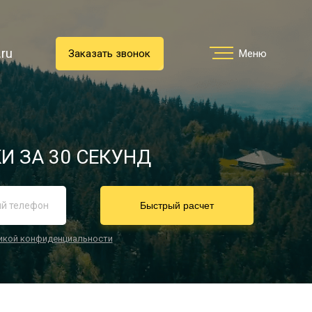
.ru
.ru
Заказать звонок
Заказать звонок
Меню
Меню
Услуги
И ЗА 30 СЕКУНД
реимущества
Быстрый расчет
икой конфиденциальности
О компании
Направления