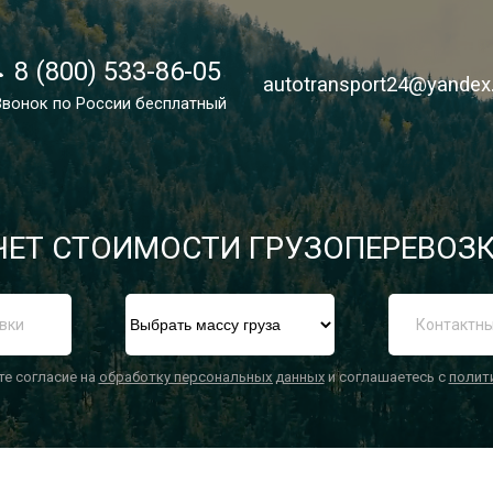
8 (800) 533-86-05
8 (800) 533-86-05
autotransport24@yandex
autotransport24@yandex
Звонок по России бесплатный
Звонок по России бесплатный
ЕТ СТОИМОСТИ ГРУЗОПЕРЕВОЗК
П
те согласие на
обработку персональных данных
и соглашаетесь с
полит