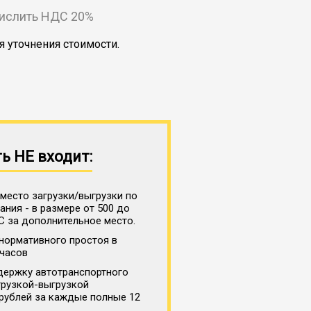
числить НДС 20%
я уточнения стоимости.
ь НЕ входит:
место загрузки/выгрузки по
ния - в размере от 500 до
С за дополнительное место.
нормативного простоя в
 часов
держку автотранспортного
грузкой-выгрузкой
 рублей за каждые полные 12