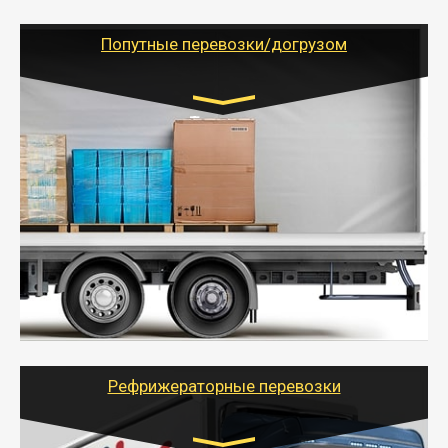
(ИП, ООО) по наличной и безналичной оплате (с
учетом и без учета НДС).
Попутные перевозки/догрузом
Транспорт:
Газель (1,5 и 3 тонны), Бычок, Еврофура от 5 до
10 тонн
от 5000 руб. Возможен догруз
- Экономный способ доставить вещи от 200 кг в
другой город - догрузом или попутно. Попутные
грузоперевозки для физлиц, ИП и юрлиц обходятся
дешевле.
- Тайгер Логистик организует доставку
крупногабаритных и личных вещей по нужному
адресу, при необходимости предоставит грузчиков
для погрузочно-разгрузочных работ при перевозке.
Рефрижераторные перевозки