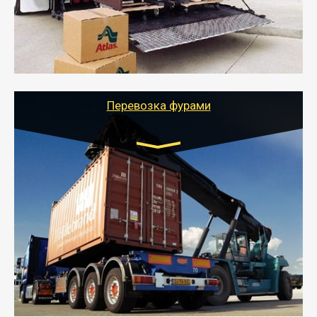
отдельном авто или догрузом (по меньшей
стоимости).
- Тайгер Логистик подберет автотранспорт, быстро и
качественно организует переезд к новому месту
службы или работы с гарантией сохранности груза и
оформлением документов, подтверждающих
расходы.
Перевозка фурами
Транспорт:
Еврофура Тент от 5 до 10 тонн
грузоподъемность
от 10 000 руб. Возможен догруз
- Доставка фурой до 20 т возможна для больших
объемов грузов, упакованных в коробки, мешки,
паллеты и россыпью в самые отдаленные места
России с гарантией полной сохранности.
- Тайгер Логистик предоставляет услуги по
грузоперевозкам для физических и юридических лиц