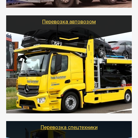
шаландах и площадках (открытых кузовах),
используя надежные крепления.
Перевозка автовозом
Цена за км. Рассчитывается
индивидуально
- Перевозка автовозом от Тайгер Логистик – это
быстрый и безопасный способ доставить несколько
легковых автомобилей за одну поездку в другой
город.
- Наша транспортная компания организует доставку
машин автовозом, подобрав оптимальный маршрут с
учетом всех особенности по пути следования.
Перевозка спецтехники