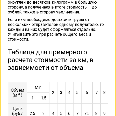
округлен до десятков килограмм в большую
сторону, а полученная в итоге стоимость — до
рублей, также в сторону увеличения.
Если вам необходимо доставить грузы от
нескольких отправителей одному получателю, то
каждый из них будет оформляться отдельно.
Учитывайте это при расчете общего веса и
стоимости.
Таблица для примерного
расчета стоимости за км, в
зависимости от объема
Min
Объем
2
3
4
5
6
7
8
9
3
(м
)
1
1.5
Цена
(руб./
2.5
3
4
5
6
7
7.5
8
9
10