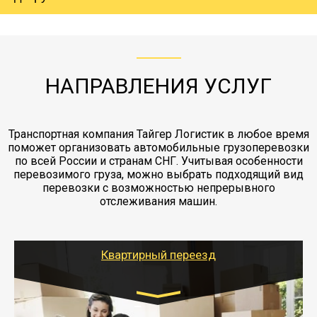
груза. Мы сотрудничаем по услугам страховки
коробками и обмотать стрейч пленкой.
с компанией-партнером
ЖД доставка - здесь нет догрузов, только либо
Также у нас есть погрузочно-разгрузочные
"Ингострах".Страховка действует на всех
отдельные вагоны, либо есть контейнерная
работы - грузчики, краны, манипуляторы,
этапах перевозки, начиная от погрузки
жд доставка контейнерами 20 и 40 футов.
упаковка разборка мебели.
заканчивая выгрузкой в пункте получателя.
НАПРАВЛЕНИЯ УСЛУГ
Транспортная компания Тайгер Логистик в любое время
поможет организовать автомобильные грузоперевозки
по всей России и странам СНГ. Учитывая особенности
перевозимого груза, можно выбрать подходящий вид
перевозки с возможностью непрерывного
отслеживания машин.
Квартирный переезд
Транспорт: