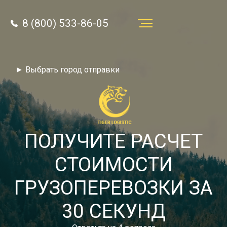
8 (800) 533-86-05
Услуги
► Выбрать город отправки
Преимущества
О компании
Направления
ПОЛУЧИТЕ РАСЧЕТ
Тарифы
СТОИМОСТИ
Отзывы
ГРУЗОПЕРЕВОЗКИ ЗА
8 (800) 533-86-05
Статьи
30 СЕКУНД
Звонок по России бесплатный
Новости
autotransport24@yandex.ru