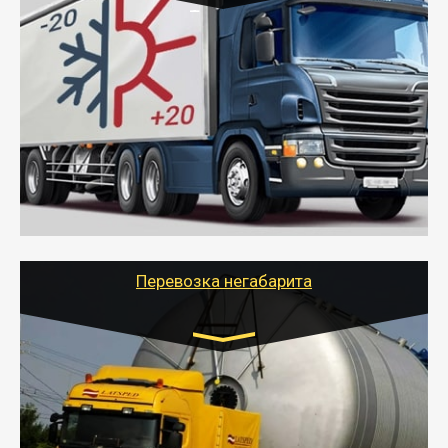
Транспорт:
Газель (1,5 и 3 тонны), Бычок, Еврофура от 5 до
10 тонн
от 6000 руб.
- Рефрижераторные перевозки грузов с
соблюдением температурного режима, работающим
термописцем, санитарной обработкой кузова и мед.
книжкой у водителя.
- Тайгер Логистик поможет быстро перевезти
скоропортящиеся продукты в любой город России с
сохранением качества товаров.
Перевозка негабарита
Цена за км. Рассчитывается
индивидуально
- Перевозка техники и негабаритных грузов