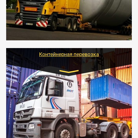
осуществляется после получения разрешения на
перевозку (обычно 7-14 дней).
- Тайгер Логистик в короткие сроки поможет вам
качественно и безопасно перевезти негабаритные
грузы по всей России тралом, манипулятором и
другим транспортом и подобрать оптимальный
вариант перевозки.
Контейнерная перевозка
Цена за км. Рассчитывается
индивидуально
- Контейнерные грузоперевозки на специальном
оборудованном транспорте быстро, качественно и
безопасно.
- Наша транспортная компания поможет
организовать доставку в порт и из порта
стандартных контейнеров на контейнеровозе,