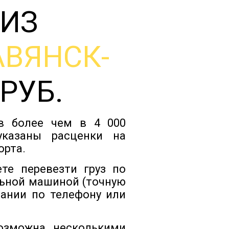
 ИЗ
Тарифы
АВЯНСК-
Отзывы
 РУБ.
Статьи
ов более чем в 4 000
Новости
указаны расценки на
орта.
Документы
те перевезти груз по
ьной машиной (точную
пании по телефону или
Контакты
возможна несколькими