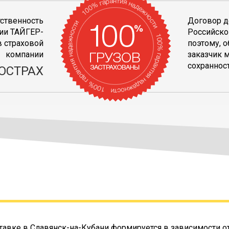
тственность
Договор д
ии ТАЙГЕР-
Российско
 страховой
поэтому, 
компании
заказчик 
сохранност
ОСТРАХ
тавке в Славянск-на-Кубани формируется в зависимости от