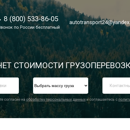
8 (800) 533-86-05
8 (800) 533-86-05
autotransport24@yandex
autotransport24@yandex
Звонок по России бесплатный
Звонок по России бесплатный
ЕТ СТОИМОСТИ ГРУЗОПЕРЕВОЗК
П
те согласие на
обработку персональных данных
и соглашаетесь с
полит