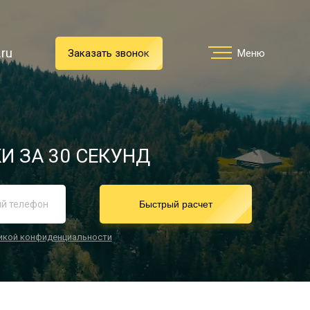
.ru
.ru
Заказать звонок
Заказать звонок
Меню
Меню
Услуги
И ЗА 30 СЕКУНД
реимущества
Быстрый расчет
икой конфиденциальности
О компании
Направления