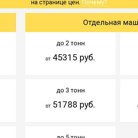
на странице цен.
Почему?
Отдельная ма
до 2 тонн
45315 руб.
от
до 3 тонн
51788 руб.
от
до 5 тонн