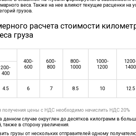
марного веса. Также на нее влияют текущие расценки на у
егорий грузов.
ерного расчета стоимости километр
еса груза
400-
600-
800-
1000-
1200
600
800
1000
1200
140
200-
400
4.5
6
7
8.5
10
12.5
я получения цены с НДС необходимо начислить НДС 20%
 в данном случае округлен до десятков килограмм в больш
, также в сторону увеличения.
ить грузы от нескольких отправителей одному получателю