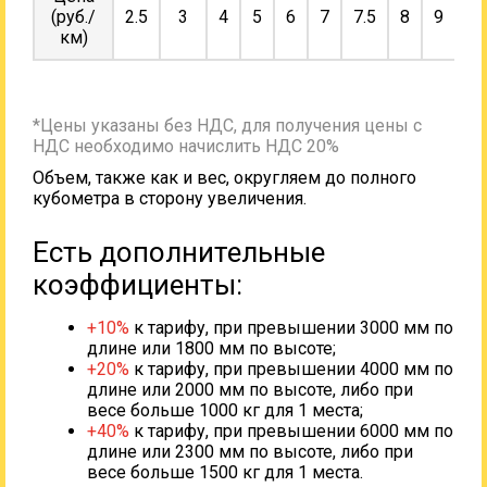
(руб./
2.5
3
4
5
6
7
7.5
8
9
10
км)
*Цены указаны без НДС, для получения цены с
НДС необходимо начислить НДС 20%
Объем, также как и вес, округляем до полного
кубометра в сторону увеличения.
Есть дополнительные
коэффициенты:
+10%
к тарифу, при превышении 3000 мм по
длине или 1800 мм по высоте;
+20%
к тарифу, при превышении 4000 мм по
длине или 2000 мм по высоте, либо при
весе больше 1000 кг для 1 места;
+40%
к тарифу, при превышении 6000 мм по
длине или 2300 мм по высоте, либо при
весе больше 1500 кг для 1 места.