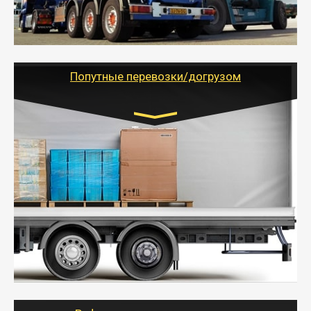
паллеты и россыпью в самые отдаленные места
России с гарантией полной сохранности.
- Тайгер Логистик предоставляет услуги по
грузоперевозкам для физических и юридических лиц
(ИП, ООО) по наличной и безналичной оплате (с
учетом и без учета НДС).
Попутные перевозки/догрузом
Транспорт:
Газель (1,5 и 3 тонны), Бычок, Еврофура от 5 до
10 тонн
от 5000 руб. Возможен догруз
- Экономный способ доставить вещи от 200 кг в
другой город - догрузом или попутно. Попутные
грузоперевозки для физлиц, ИП и юрлиц обходятся
дешевле.
- Тайгер Логистик организует доставку
крупногабаритных и личных вещей по нужному
адресу, при необходимости предоставит грузчиков
для погрузочно-разгрузочных работ при перевозке.