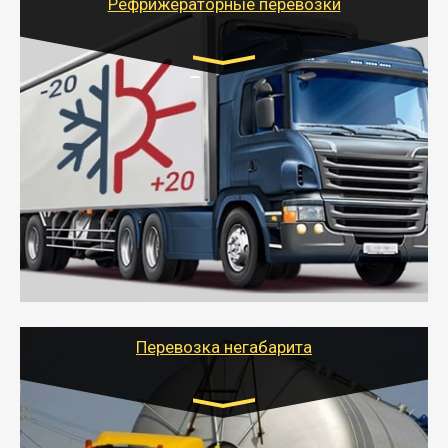
Рефрижераторные перевозки
Транспорт:
Газель (1,5 и 3 тонны), Бычок, Еврофура от 5 до
10 тонн
от 6000 руб.
- Рефрижераторные перевозки грузов с
соблюдением температурного режима, работающим
термописцем, санитарной обработкой кузова и мед.
книжкой у водителя.
- Тайгер Логистик поможет быстро перевезти
скоропортящиеся продукты в любой город России с
сохранением качества товаров.
Перевозка негабарита
Цена за км. Рассчитывается