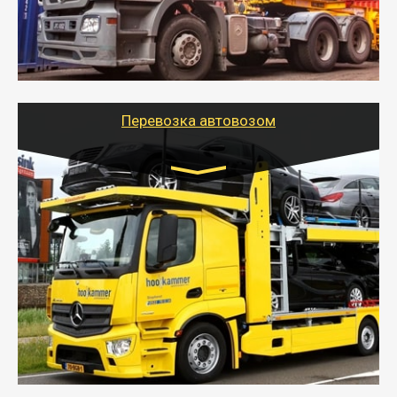
- Наша транспортная компания поможет
организовать доставку в порт и из порта
стандартных контейнеров на контейнеровозе,
шаландах и площадках (открытых кузовах),
используя надежные крепления.
Перевозка автовозом
Цена за км. Рассчитывается
индивидуально
- Перевозка автовозом от Тайгер Логистик – это
быстрый и безопасный способ доставить несколько
легковых автомобилей за одну поездку в другой
город.
- Наша транспортная компания организует доставку
машин автовозом, подобрав оптимальный маршрут с
учетом всех особенности по пути следования.