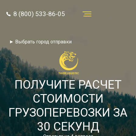
8 (800) 533-86-05
Услуги
► Выбрать город отправки
Преимущества
О компании
Направления
ПОЛУЧИТЕ РАСЧЕТ
Тарифы
СТОИМОСТИ
Отзывы
ГРУЗОПЕРЕВОЗКИ ЗА
8 (800) 533-86-05
Статьи
30 СЕКУНД
Звонок по России бесплатный
Новости
autotransport24@yandex.ru