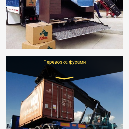
от 5000 руб.
- Служебный или военный переезд может быть на
отдельном авто или догрузом (по меньшей
стоимости).
- Тайгер Логистик подберет автотранспорт, быстро и
качественно организует переезд к новому месту
службы или работы с гарантией сохранности груза и
оформлением документов, подтверждающих
расходы.
Перевозка фурами
Транспорт:
Еврофура Тент от 5 до 10 тонн
грузоподъемность
от 10 000 руб. Возможен догруз
- Доставка фурой до 20 т возможна для больших
объемов грузов, упакованных в коробки, мешки,