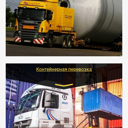
индивидуально
- Перевозка техники и негабаритных грузов
осуществляется после получения разрешения на
перевозку (обычно 7-14 дней).
- Тайгер Логистик в короткие сроки поможет вам
качественно и безопасно перевезти негабаритные
грузы по всей России тралом, манипулятором и
другим транспортом и подобрать оптимальный
вариант перевозки.
Контейнерная перевозка
Цена за км. Рассчитывается
индивидуально
- Контейнерные грузоперевозки на специальном
оборудованном транспорте быстро, качественно и
безопасно.