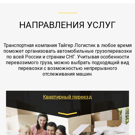
"Ингострах".Страховка действует на всех
отдельные вагоны, либо есть контейнерная
работы - грузчики, краны, манипуляторы,
этапах перевозки, начиная от погрузки
жд доставка контейнерами 20 и 40 футов.
упаковка разборка мебели.
заканчивая выгрузкой в пункте получателя.
НАПРАВЛЕНИЯ УСЛУГ
Транспортная компания Тайгер Логистик в любое время
поможет организовать автомобильные грузоперевозки
по всей России и странам СНГ. Учитывая особенности
перевозимого груза, можно выбрать подходящий вид
перевозки с возможностью непрерывного
отслеживания машин.
Квартирный переезд
Транспорт:
Газель: 1,5 и 3 тонны