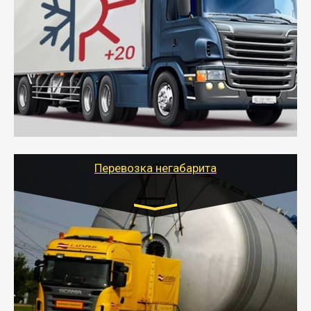
10 тонн
от 6000 руб.
- Рефрижераторные перевозки грузов с
соблюдением температурного режима, работающим
термописцем, санитарной обработкой кузова и мед.
книжкой у водителя.
- Тайгер Логистик поможет быстро перевезти
скоропортящиеся продукты в любой город России с
сохранением качества товаров.
Перевозка негабарита
Цена за км. Рассчитывается
индивидуально
- Перевозка техники и негабаритных грузов
осуществляется после получения разрешения на
перевозку (обычно 7-14 дней).