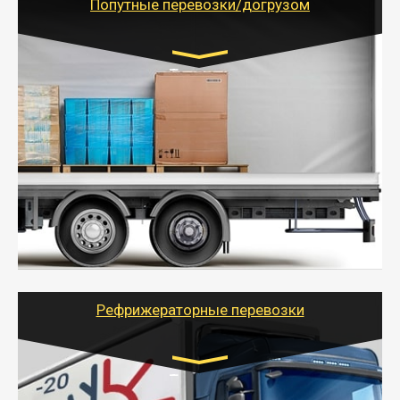
Попутные перевозки/догрузом
Транспорт:
Газель (1,5 и 3 тонны), Бычок, Еврофура от 5 до
10 тонн
от 5000 руб. Возможен догруз
- Экономный способ доставить вещи от 200 кг в
другой город - догрузом или попутно. Попутные
грузоперевозки для физлиц, ИП и юрлиц обходятся
дешевле.
- Тайгер Логистик организует доставку
крупногабаритных и личных вещей по нужному
адресу, при необходимости предоставит грузчиков
для погрузочно-разгрузочных работ при перевозке.
Рефрижераторные перевозки
Транспорт:
Газель (1,5 и 3 тонны), Бычок, Еврофура от 5 до