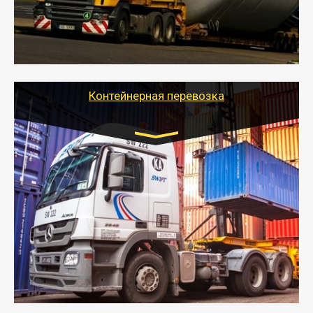
- Тайгер Логистик в короткие сроки поможет вам
качественно и безопасно перевезти негабаритные
грузы по всей России тралом, манипулятором и
другим транспортом и подобрать оптимальный
вариант перевозки.
Контейнерная перевозка
Цена за км. Рассчитывается
индивидуально
- Контейнерные грузоперевозки на специальном
оборудованном транспорте быстро, качественно и
безопасно.
- Наша транспортная компания поможет
организовать доставку в порт и из порта
стандартных контейнеров на контейнеровозе,
шаландах и площадках (открытых кузовах),
используя надежные крепления.