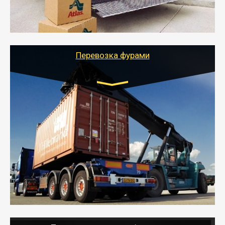
- Тайгер Логистик подберет автотранспорт, быстро и
качественно организует переезд к новому месту
службы или работы с гарантией сохранности груза и
оформлением документов, подтверждающих
расходы.
Перевозка фурами
Транспорт:
Еврофура Тент от 5 до 10 тонн
грузоподъемность
от 10 000 руб. Возможен догруз
- Доставка фурой до 20 т возможна для больших
объемов грузов, упакованных в коробки, мешки,
паллеты и россыпью в самые отдаленные места
России с гарантией полной сохранности.
- Тайгер Логистик предоставляет услуги по
грузоперевозкам для физических и юридических лиц
(ИП, ООО) по наличной и безналичной оплате (с
учетом и без учета НДС).