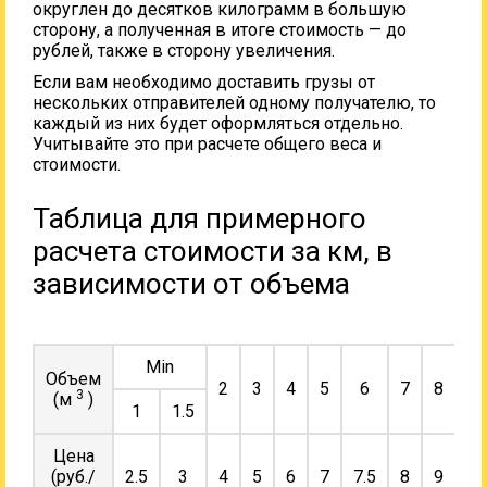
округлен до десятков килограмм в большую
сторону, а полученная в итоге стоимость — до
рублей, также в сторону увеличения.
Если вам необходимо доставить грузы от
нескольких отправителей одному получателю, то
каждый из них будет оформляться отдельно.
Учитывайте это при расчете общего веса и
стоимости.
Таблица для примерного
расчета стоимости за км, в
зависимости от объема
Min
Объем
2
3
4
5
6
7
8
9
3
(м
)
1
1.5
Цена
(руб./
2.5
3
4
5
6
7
7.5
8
9
10