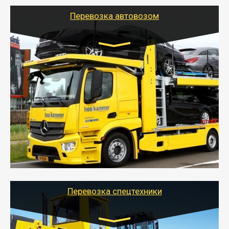
Перевозка автовозом
Цена за км. Рассчитывается
индивидуально
- Перевозка автовозом от Тайгер Логистик – это
быстрый и безопасный способ доставить несколько
легковых автомобилей за одну поездку в другой
город.
- Наша транспортная компания организует доставку
машин автовозом, подобрав оптимальный маршрут с
учетом всех особенности по пути следования.
Перевозка спецтехники