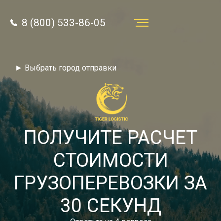
8 (800) 533-86-05
Услуги
► Выбрать город отправки
Преимущества
О компании
Направления
ПОЛУЧИТЕ РАСЧЕТ
Тарифы
СТОИМОСТИ
Отзывы
ГРУЗОПЕРЕВОЗКИ ЗА
8 (800) 533-86-05
Статьи
30 СЕКУНД
Звонок по России бесплатный
Новости
autotransport24@yandex.ru