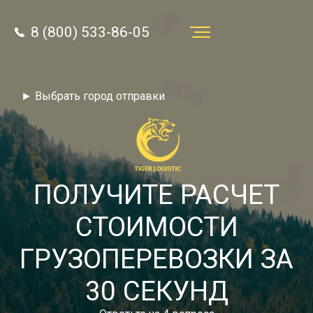
8 (800) 533-86-05
Услуги
► Выбрать город отправки
Преимущества
О компании
Направления
ПОЛУЧИТЕ РАСЧЕТ
Тарифы
СТОИМОСТИ
Отзывы
ГРУЗОПЕРЕВОЗКИ ЗА
8 (800) 533-86-05
Статьи
30 СЕКУНД
Звонок по России бесплатный
Новости
autotransport24@yandex.ru