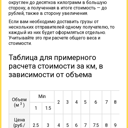
округлен до десятков килограмм в большую
сторону, а полученная в итоге стоимость — до
рублей, также в сторону увеличения.
Если вам необходимо доставить грузы от
нескольких отправителей одному получателю, то
каждый из них будет оформляться отдельно.
Учитывайте это при расчете общего веса и
стоимости.
Таблица для примерного
расчета стоимости за км, в
зависимости от объема
Min
Объем
2
3
4
5
6
7
8
9
3
(м
)
1
1.5
Цена
(руб./
2.5
3
4
5
6
7
7.5
8
9
10