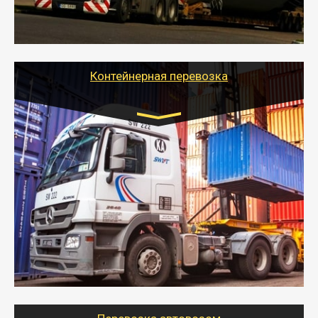
качественно и безопасно перевезти негабаритные
грузы по всей России тралом, манипулятором и
другим транспортом и подобрать оптимальный
вариант перевозки.
Контейнерная перевозка
Цена за км. Рассчитывается
индивидуально
- Контейнерные грузоперевозки на специальном
оборудованном транспорте быстро, качественно и
безопасно.
- Наша транспортная компания поможет
организовать доставку в порт и из порта
стандартных контейнеров на контейнеровозе,
шаландах и площадках (открытых кузовах),
используя надежные крепления.