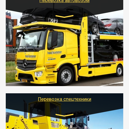
Перевозка автовозом
Цена за км. Рассчитывается
индивидуально
- Перевозка автовозом от Тайгер Логистик – это
быстрый и безопасный способ доставить несколько
легковых автомобилей за одну поездку в другой
город.
- Наша транспортная компания организует доставку
машин автовозом, подобрав оптимальный маршрут с
учетом всех особенности по пути следования.
Перевозка спецтехники
Цена за км. Рассчитывается