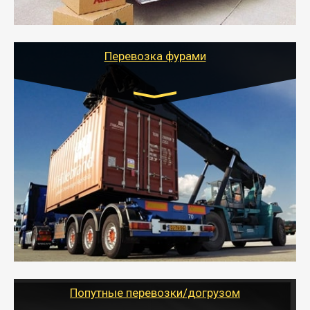
службы или работы с гарантией сохранности груза и
оформлением документов, подтверждающих
расходы.
Перевозка фурами
Транспорт:
Еврофура Тент от 5 до 10 тонн
грузоподъемность
от 10 000 руб. Возможен догруз
- Доставка фурой до 20 т возможна для больших
объемов грузов, упакованных в коробки, мешки,
паллеты и россыпью в самые отдаленные места
России с гарантией полной сохранности.
- Тайгер Логистик предоставляет услуги по
грузоперевозкам для физических и юридических лиц
(ИП, ООО) по наличной и безналичной оплате (с
учетом и без учета НДС).
Попутные перевозки/догрузом