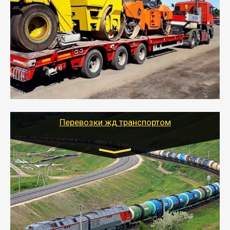
индивидуально
- Перевозка спецтехники (трактора, экскаватора,
комбайна) осуществляется тралом и требует
получения разрешения для следования по
выбранному маршруту.
- Тайгер Логистик поможет доставить спецтехнику в
любой город России с учетом особенностей дороги,
выбрав оптимальный способ и вид трала
(модульный, раздвижной, с низкорамной площадкой
и т.д.)
Перевозки жд транспортом
Цена за км рассчитывается
индивидуально
- Организация перевозок ж/д транспортом - быстро,
удобно и выгодно.