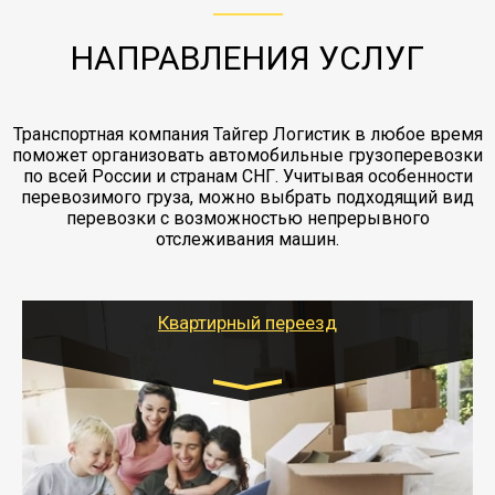
жд доставка контейнерами 20 и 40 футов.
упаковка разборка мебели.
заканчивая выгрузкой в пункте получателя.
НАПРАВЛЕНИЯ УСЛУГ
Транспортная компания Тайгер Логистик в любое время
поможет организовать автомобильные грузоперевозки
по всей России и странам СНГ. Учитывая особенности
перевозимого груза, можно выбрать подходящий вид
перевозки с возможностью непрерывного
отслеживания машин.
Квартирный переезд
Транспорт:
Газель: 1,5 и 3 тонны
от 5000 руб.