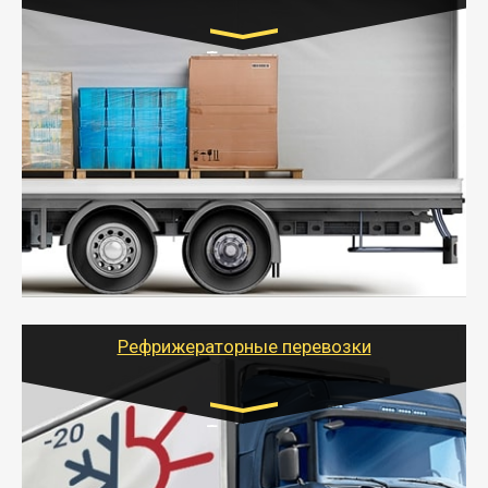
Транспорт:
Газель (1,5 и 3 тонны), Бычок, Еврофура от 5 до
10 тонн
от 5000 руб. Возможен догруз
- Экономный способ доставить вещи от 200 кг в
другой город - догрузом или попутно. Попутные
грузоперевозки для физлиц, ИП и юрлиц обходятся
дешевле.
- Тайгер Логистик организует доставку
крупногабаритных и личных вещей по нужному
адресу, при необходимости предоставит грузчиков
для погрузочно-разгрузочных работ при перевозке.
Рефрижераторные перевозки
Транспорт:
Газель (1,5 и 3 тонны), Бычок, Еврофура от 5 до
10 тонн