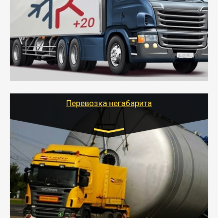
от 6000 руб.
- Рефрижераторные перевозки грузов с
соблюдением температурного режима, работающим
термописцем, санитарной обработкой кузова и мед.
книжкой у водителя.
- Тайгер Логистик поможет быстро перевезти
скоропортящиеся продукты в любой город России с
сохранением качества товаров.
Перевозка негабарита
Цена за км. Рассчитывается
индивидуально
- Перевозка техники и негабаритных грузов
осуществляется после получения разрешения на
перевозку (обычно 7-14 дней).
- Тайгер Логистик в короткие сроки поможет вам