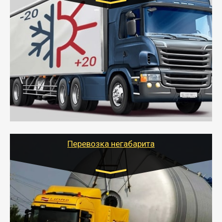
Транспорт:
Газель (1,5 и 3 тонны), Бычок, Еврофура от 5 до
10 тонн
от 6000 руб.
- Рефрижераторные перевозки грузов с
соблюдением температурного режима, работающим
термописцем, санитарной обработкой кузова и мед.
книжкой у водителя.
- Тайгер Логистик поможет быстро перевезти
скоропортящиеся продукты в любой город России с
сохранением качества товаров.
Перевозка негабарита
Цена за км. Рассчитывается
индивидуально