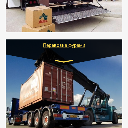
отдельном авто или догрузом (по меньшей
стоимости).
- Тайгер Логистик подберет автотранспорт, быстро и
качественно организует переезд к новому месту
службы или работы с гарантией сохранности груза и
оформлением документов, подтверждающих
расходы.
Перевозка фурами
Транспорт:
Еврофура Тент от 5 до 10 тонн
грузоподъемность
от 10 000 руб. Возможен догруз
- Доставка фурой до 20 т возможна для больших
объемов грузов, упакованных в коробки, мешки,
паллеты и россыпью в самые отдаленные места
России с гарантией полной сохранности.
- Тайгер Логистик предоставляет услуги по