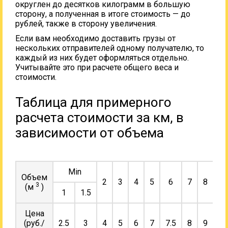
округлен до десятков килограмм в большую
сторону, а полученная в итоге стоимость — до
рублей, также в сторону увеличения.
Если вам необходимо доставить грузы от
нескольких отправителей одному получателю, то
каждый из них будет оформляться отдельно.
Учитывайте это при расчете общего веса и
стоимости.
Таблица для примерного
расчета стоимости за км, в
зависимости от объема
Min
Объем
2
3
4
5
6
7
8
9
3
(м
)
1
1.5
Цена
(руб./
2.5
3
4
5
6
7
7.5
8
9
10