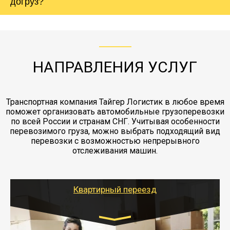
холодильника - обложить картонными
догруз?
груза. Мы сотрудничаем по услугам страховки
коробками и обмотать стрейч пленкой.
с компанией-партнером
ЖД доставка - здесь нет догрузов, только либо
Также у нас есть погрузочно-разгрузочные
"Ингострах".Страховка действует на всех
отдельные вагоны, либо есть контейнерная
работы - грузчики, краны, манипуляторы,
этапах перевозки, начиная от погрузки
жд доставка контейнерами 20 и 40 футов.
упаковка разборка мебели.
заканчивая выгрузкой в пункте получателя.
НАПРАВЛЕНИЯ УСЛУГ
Транспортная компания Тайгер Логистик в любое время
поможет организовать автомобильные грузоперевозки
по всей России и странам СНГ. Учитывая особенности
перевозимого груза, можно выбрать подходящий вид
перевозки с возможностью непрерывного
отслеживания машин.
Квартирный переезд