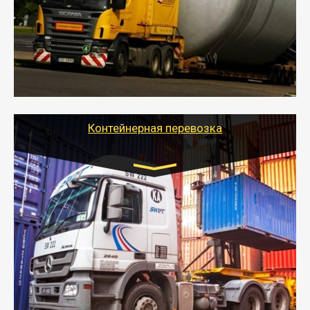
- Перевозка техники и негабаритных грузов
осуществляется после получения разрешения на
перевозку (обычно 7-14 дней).
- Тайгер Логистик в короткие сроки поможет вам
качественно и безопасно перевезти негабаритные
грузы по всей России тралом, манипулятором и
другим транспортом и подобрать оптимальный
вариант перевозки.
Контейнерная перевозка
Цена за км. Рассчитывается
индивидуально
- Контейнерные грузоперевозки на специальном
оборудованном транспорте быстро, качественно и
безопасно.
- Наша транспортная компания поможет
организовать доставку в порт и из порта
стандартных контейнеров на контейнеровозе,