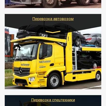
шаландах и площадках (открытых кузовах),
используя надежные крепления.
Перевозка автовозом
Цена за км. Рассчитывается
индивидуально
- Перевозка автовозом от Тайгер Логистик – это
быстрый и безопасный способ доставить несколько
легковых автомобилей за одну поездку в другой
город.
- Наша транспортная компания организует доставку
машин автовозом, подобрав оптимальный маршрут с
учетом всех особенности по пути следования.
Перевозка спецтехники