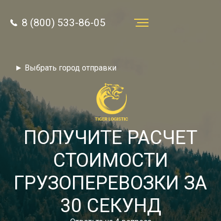
8 (800) 533-86-05
Услуги
► Выбрать город отправки
Преимущества
О компании
Направления
ПОЛУЧИТЕ РАСЧЕТ
Тарифы
СТОИМОСТИ
Отзывы
ГРУЗОПЕРЕВОЗКИ ЗА
8 (800) 533-86-05
Статьи
30 СЕКУНД
Звонок по России бесплатный
Новости
autotransport24@yandex.ru