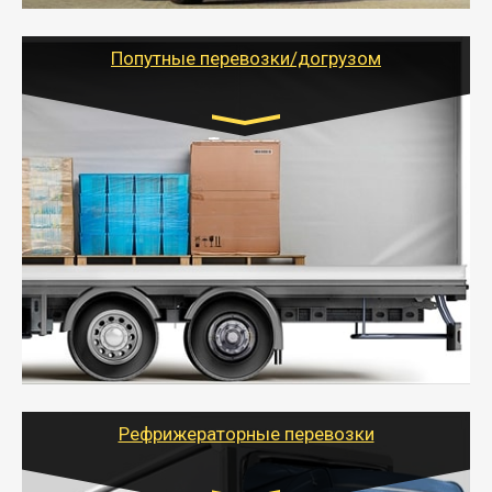
грузоперевозкам для физических и юридических лиц
(ИП, ООО) по наличной и безналичной оплате (с
учетом и без учета НДС).
Попутные перевозки/догрузом
Транспорт:
Газель (1,5 и 3 тонны), Бычок, Еврофура от 5 до
10 тонн
от 5000 руб. Возможен догруз
- Экономный способ доставить вещи от 200 кг в
другой город - догрузом или попутно. Попутные
грузоперевозки для физлиц, ИП и юрлиц обходятся
дешевле.
- Тайгер Логистик организует доставку
крупногабаритных и личных вещей по нужному
адресу, при необходимости предоставит грузчиков
для погрузочно-разгрузочных работ при перевозке.
Рефрижераторные перевозки