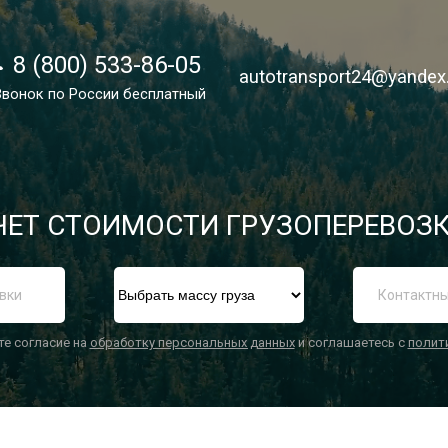
8 (800) 533-86-05
8 (800) 533-86-05
autotransport24@yandex
autotransport24@yandex
Звонок по России бесплатный
Звонок по России бесплатный
ЕТ СТОИМОСТИ ГРУЗОПЕРЕВОЗК
П
те согласие на
обработку персональных данных
и соглашаетесь с
полит