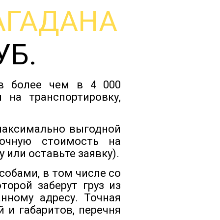
АГАДАНА
Тарифы
УБ.
Отзывы
ов более чем в 4 000
Статьи
 на транспортировку,
Новости
 максимально выгодной
очную стоимость на
 или оставьте заявку).
Документы
собами, в том числе со
орой заберут груз из
Контакты
нному адресу. Точная
 и габаритов, перечня