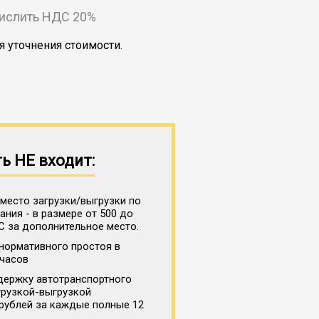
числить НДС 20%
я уточнения стоимости.
ь НЕ входит:
место загрузки/выгрузки по
ния - в размере от 500 до
С за дополнительное место.
нормативного простоя в
 часов
держку автотранспортного
грузкой-выгрузкой
 рублей за каждые полные 12