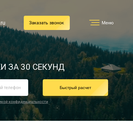
.ru
.ru
Заказать звонок
Заказать звонок
Меню
Меню
Услуги
И ЗА 30 СЕКУНД
реимущества
Быстрый расчет
икой конфиденциальности
О компании
Направления