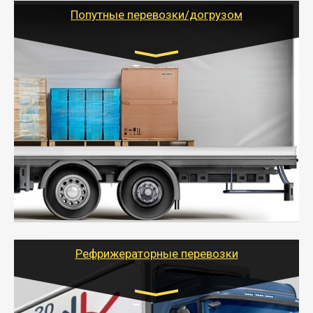
учетом и без учета НДС).
Попутные перевозки/догрузом
Транспорт:
Газель (1,5 и 3 тонны), Бычок, Еврофура от 5 до
10 тонн
от 5000 руб. Возможен догруз
- Экономный способ доставить вещи от 200 кг в
другой город - догрузом или попутно. Попутные
грузоперевозки для физлиц, ИП и юрлиц обходятся
дешевле.
- Тайгер Логистик организует доставку
крупногабаритных и личных вещей по нужному
адресу, при необходимости предоставит грузчиков
для погрузочно-разгрузочных работ при перевозке.
Рефрижераторные перевозки
Транспорт: