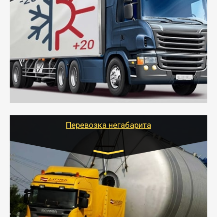
Газель (1,5 и 3 тонны), Бычок, Еврофура от 5 до
10 тонн
от 6000 руб.
- Рефрижераторные перевозки грузов с
соблюдением температурного режима, работающим
термописцем, санитарной обработкой кузова и мед.
книжкой у водителя.
- Тайгер Логистик поможет быстро перевезти
скоропортящиеся продукты в любой город России с
сохранением качества товаров.
Перевозка негабарита
Цена за км. Рассчитывается
индивидуально
- Перевозка техники и негабаритных грузов
осуществляется после получения разрешения на