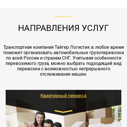
с компанией-партнером
ЖД доставка - здесь нет догрузов, только либо
Также у нас есть погрузочно-разгрузочные
"Ингострах".Страховка действует на всех
отдельные вагоны, либо есть контейнерная
работы - грузчики, краны, манипуляторы,
этапах перевозки, начиная от погрузки
жд доставка контейнерами 20 и 40 футов.
упаковка разборка мебели.
заканчивая выгрузкой в пункте получателя.
НАПРАВЛЕНИЯ УСЛУГ
Транспортная компания Тайгер Логистик в любое время
поможет организовать автомобильные грузоперевозки
по всей России и странам СНГ. Учитывая особенности
перевозимого груза, можно выбрать подходящий вид
перевозки с возможностью непрерывного
отслеживания машин.
Квартирный переезд
Транспорт:
Газель: 1,5 и 3 тонны