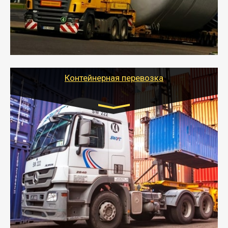
перевозку (обычно 7-14 дней).
- Тайгер Логистик в короткие сроки поможет вам
качественно и безопасно перевезти негабаритные
грузы по всей России тралом, манипулятором и
другим транспортом и подобрать оптимальный
вариант перевозки.
Контейнерная перевозка
Цена за км. Рассчитывается
индивидуально
- Контейнерные грузоперевозки на специальном
оборудованном транспорте быстро, качественно и
безопасно.
- Наша транспортная компания поможет
организовать доставку в порт и из порта
стандартных контейнеров на контейнеровозе,
шаландах и площадках (открытых кузовах),
используя надежные крепления.