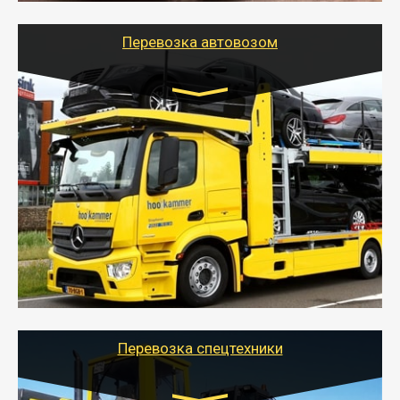
Перевозка автовозом
Цена за км. Рассчитывается
индивидуально
- Перевозка автовозом от Тайгер Логистик – это
быстрый и безопасный способ доставить несколько
легковых автомобилей за одну поездку в другой
город.
- Наша транспортная компания организует доставку
машин автовозом, подобрав оптимальный маршрут с
учетом всех особенности по пути следования.
Перевозка спецтехники