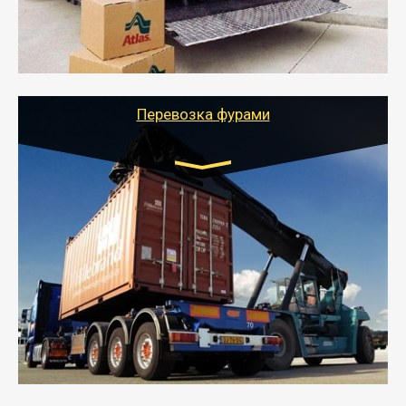
- Тайгер Логистик подберет автотранспорт, быстро и
качественно организует переезд к новому месту
службы или работы с гарантией сохранности груза и
оформлением документов, подтверждающих
расходы.
Перевозка фурами
Транспорт:
Еврофура Тент от 5 до 10 тонн
грузоподъемность
от 10 000 руб. Возможен догруз
- Доставка фурой до 20 т возможна для больших
объемов грузов, упакованных в коробки, мешки,
паллеты и россыпью в самые отдаленные места
России с гарантией полной сохранности.
- Тайгер Логистик предоставляет услуги по
грузоперевозкам для физических и юридических лиц
(ИП, ООО) по наличной и безналичной оплате (с