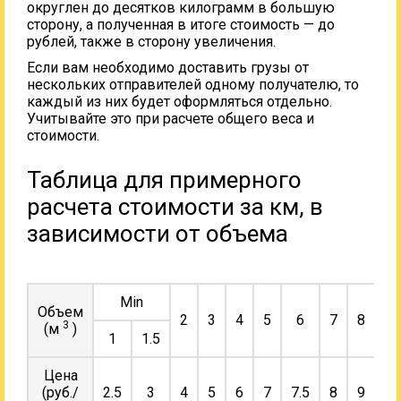
округлен до десятков килограмм в большую
сторону, а полученная в итоге стоимость — до
рублей, также в сторону увеличения.
Если вам необходимо доставить грузы от
нескольких отправителей одному получателю, то
каждый из них будет оформляться отдельно.
Учитывайте это при расчете общего веса и
стоимости.
Таблица для примерного
расчета стоимости за км, в
зависимости от объема
Min
Объем
2
3
4
5
6
7
8
9
3
(м
)
1
1.5
Цена
(руб./
2.5
3
4
5
6
7
7.5
8
9
10