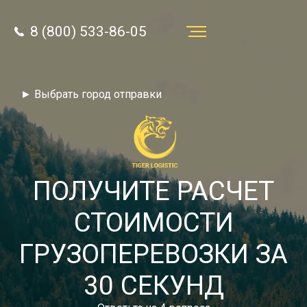
8 (800) 533-86-05
Услуги
► Выбрать город отправки
Преимущества
О компании
Направления
ПОЛУЧИТЕ РАСЧЕТ
Тарифы
СТОИМОСТИ
Отзывы
ГРУЗОПЕРЕВОЗКИ ЗА
8 (800) 533-86-05
Статьи
30 СЕКУНД
Звонок по России бесплатный
Новости
autotransport24@yandex.ru