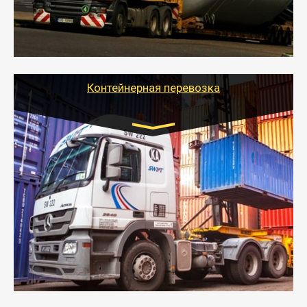
- Тайгер Логистик в короткие сроки поможет вам
качественно и безопасно перевезти негабаритные
грузы по всей России тралом, манипулятором и
другим транспортом и подобрать оптимальный
вариант перевозки.
Контейнерная перевозка
Цена за км. Рассчитывается
индивидуально
- Контейнерные грузоперевозки на специальном
оборудованном транспорте быстро, качественно и
безопасно.
- Наша транспортная компания поможет
организовать доставку в порт и из порта
стандартных контейнеров на контейнеровозе,
шаландах и площадках (открытых кузовах),
используя надежные крепления.