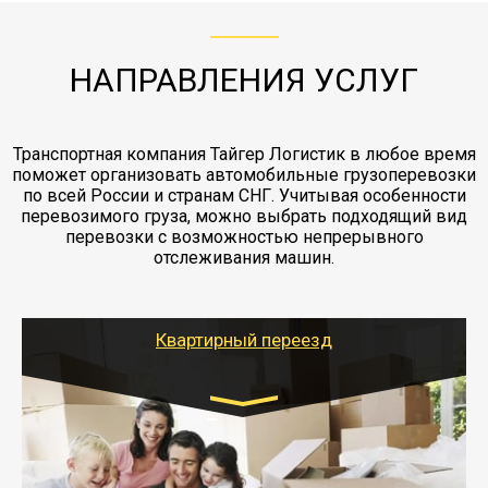
отдельные вагоны, либо есть контейнерная
работы - грузчики, краны, манипуляторы,
этапах перевозки, начиная от погрузки
жд доставка контейнерами 20 и 40 футов.
упаковка разборка мебели.
заканчивая выгрузкой в пункте получателя.
НАПРАВЛЕНИЯ УСЛУГ
Транспортная компания Тайгер Логистик в любое время
поможет организовать автомобильные грузоперевозки
по всей России и странам СНГ. Учитывая особенности
перевозимого груза, можно выбрать подходящий вид
перевозки с возможностью непрерывного
отслеживания машин.
Квартирный переезд
Транспорт:
Газель: 1,5 и 3 тонны
от 5000 руб.