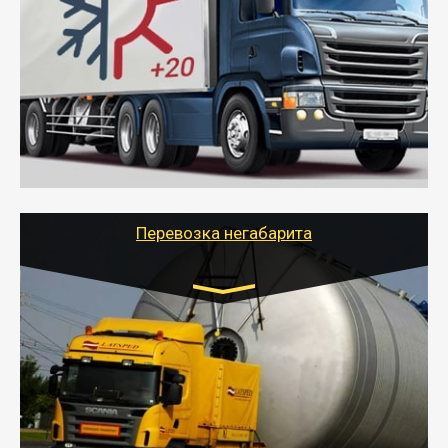
10 тонн
от 6000 руб.
- Рефрижераторные перевозки грузов с
соблюдением температурного режима, работающим
термописцем, санитарной обработкой кузова и мед.
книжкой у водителя.
- Тайгер Логистик поможет быстро перевезти
скоропортящиеся продукты в любой город России с
сохранением качества товаров.
Перевозка негабарита
Цена за км. Рассчитывается
индивидуально
- Перевозка техники и негабаритных грузов
осуществляется после получения разрешения на
перевозку (обычно 7-14 дней).