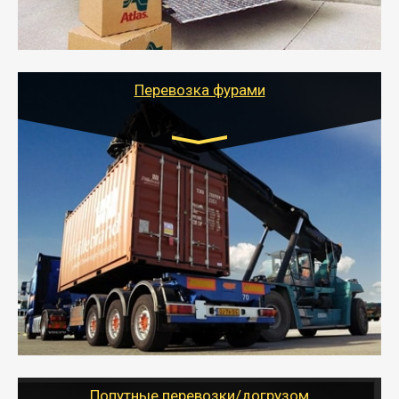
- Тайгер Логистик подберет автотранспорт, быстро и
качественно организует переезд к новому месту
службы или работы с гарантией сохранности груза и
оформлением документов, подтверждающих
расходы.
Перевозка фурами
Транспорт:
Еврофура Тент от 5 до 10 тонн
грузоподъемность
от 10 000 руб. Возможен догруз
- Доставка фурой до 20 т возможна для больших
объемов грузов, упакованных в коробки, мешки,
паллеты и россыпью в самые отдаленные места
России с гарантией полной сохранности.
- Тайгер Логистик предоставляет услуги по
грузоперевозкам для физических и юридических лиц
(ИП, ООО) по наличной и безналичной оплате (с
учетом и без учета НДС).
Попутные перевозки/догрузом