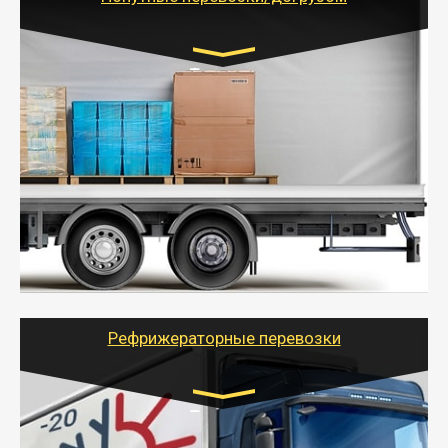
Транспорт:
Газель (1,5 и 3 тонны), Бычок, Еврофура от 5 до
10 тонн
от 5000 руб. Возможен догруз
- Экономный способ доставить вещи от 200 кг в
другой город - догрузом или попутно. Попутные
грузоперевозки для физлиц, ИП и юрлиц обходятся
дешевле.
- Тайгер Логистик организует доставку
крупногабаритных и личных вещей по нужному
адресу, при необходимости предоставит грузчиков
для погрузочно-разгрузочных работ при перевозке.
Рефрижераторные перевозки
Транспорт:
Газель (1,5 и 3 тонны), Бычок, Еврофура от 5 до