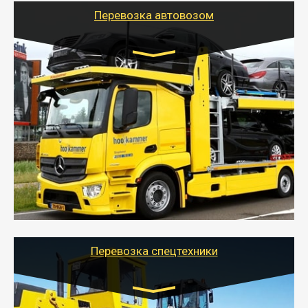
Перевозка автовозом
Цена за км. Рассчитывается
индивидуально
- Перевозка автовозом от Тайгер Логистик – это
быстрый и безопасный способ доставить несколько
легковых автомобилей за одну поездку в другой
город.
- Наша транспортная компания организует доставку
машин автовозом, подобрав оптимальный маршрут с
учетом всех особенности по пути следования.
Перевозка спецтехники