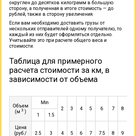
округлен до десятков килограмм в большую
сторону, а полученная в итоге стоимость — до
рублей, также в сторону увеличения.
Если вам необходимо доставить грузы от
нескольких отправителей одному получателю, то
каждый из них будет оформляться отдельно.
Учитывайте это при расчете общего веса и
стоимости.
Таблица для примерного
расчета стоимости за км, в
зависимости от объема
Min
Объем
2
3
4
5
6
7
8
9
3
(м
)
1
1.5
Цена
(руб./
2.5
3
4
5
6
7
7.5
8
9
10