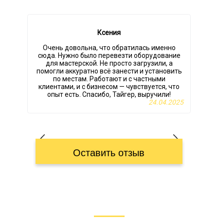
Ксения
Очень довольна, что обратилась именно
сюда. Нужно было перевезти оборудование
для мастерской. Не просто загрузили, а
ч
помогли аккуратно всё занести и установить
по местам. Работают и с частными
и
клиентами, и с бизнесом — чувствуется, что
опыт есть. Спасибо, Тайгер, выручили!
24.04.2025
Оставить отзыв