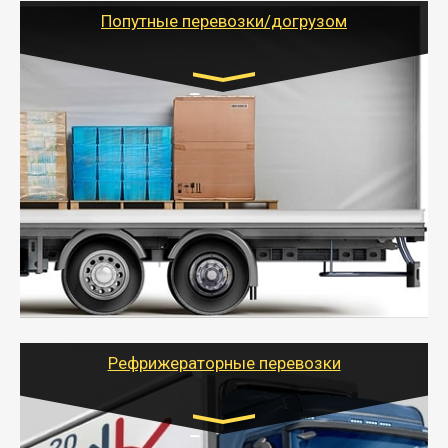
учетом и без учета НДС).
Попутные перевозки/догрузом
Транспорт:
Газель (1,5 и 3 тонны), Бычок, Еврофура от 5 до
10 тонн
от 5000 руб. Возможен догруз
- Экономный способ доставить вещи от 200 кг в
другой город - догрузом или попутно. Попутные
грузоперевозки для физлиц, ИП и юрлиц обходятся
дешевле.
- Тайгер Логистик организует доставку
крупногабаритных и личных вещей по нужному
адресу, при необходимости предоставит грузчиков
для погрузочно-разгрузочных работ при перевозке.
Рефрижераторные перевозки
Транспорт: