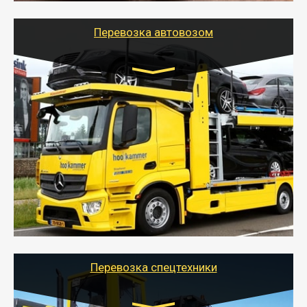
Перевозка автовозом
Цена за км. Рассчитывается
индивидуально
- Перевозка автовозом от Тайгер Логистик – это
быстрый и безопасный способ доставить несколько
легковых автомобилей за одну поездку в другой
город.
- Наша транспортная компания организует доставку
машин автовозом, подобрав оптимальный маршрут с
учетом всех особенности по пути следования.
Перевозка спецтехники