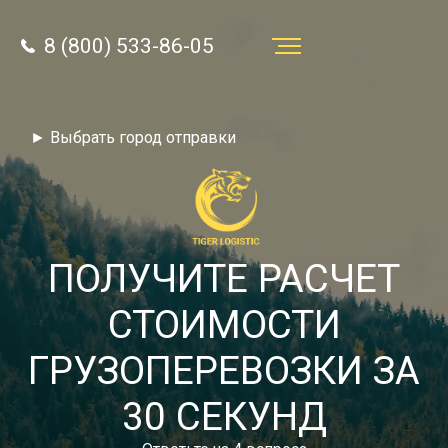
8 (800) 533-86-05
Услуги
► Выбрать город отправки
Преимущества
О компании
Направления
ПОЛУЧИТЕ РАСЧЕТ
Тарифы
СТОИМОСТИ
Отзывы
ГРУЗОПЕРЕВОЗКИ ЗА
8 (800) 533-86-05
Статьи
30 СЕКУНД
Звонок по России бесплатный
Новости
autotransport24@yandex.ru