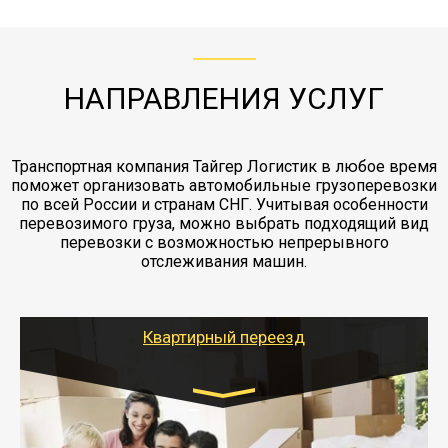
с компанией-партнером
ЖД доставка - здесь нет догрузов, только либо
Также у нас есть погрузочно-разгрузочные
"Ингострах".Страховка действует на всех
отдельные вагоны, либо есть контейнерная
работы - грузчики, краны, манипуляторы,
этапах перевозки, начиная от погрузки
жд доставка контейнерами 20 и 40 футов.
упаковка разборка мебели.
заканчивая выгрузкой в пункте получателя.
НАПРАВЛЕНИЯ УСЛУГ
Транспортная компания Тайгер Логистик в любое время
поможет организовать автомобильные грузоперевозки
по всей России и странам СНГ. Учитывая особенности
перевозимого груза, можно выбрать подходящий вид
перевозки с возможностью непрерывного
отслеживания машин.
Квартирный переезд
Транспорт:
Газель: 1,5 и 3 тонны