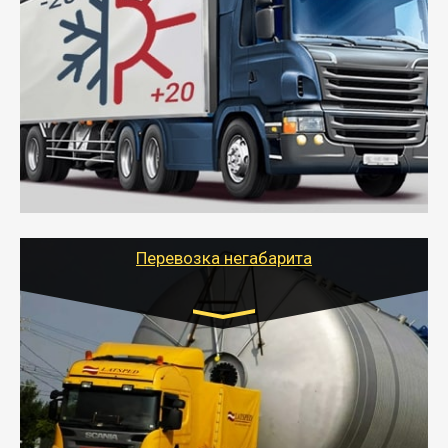
Газель (1,5 и 3 тонны), Бычок, Еврофура от 5 до
10 тонн
от 6000 руб.
- Рефрижераторные перевозки грузов с
соблюдением температурного режима, работающим
термописцем, санитарной обработкой кузова и мед.
книжкой у водителя.
- Тайгер Логистик поможет быстро перевезти
скоропортящиеся продукты в любой город России с
сохранением качества товаров.
Перевозка негабарита
Цена за км. Рассчитывается
индивидуально
- Перевозка техники и негабаритных грузов
осуществляется после получения разрешения на