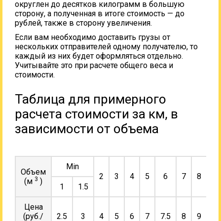
округлен до десятков килограмм в большую
сторону, а полученная в итоге стоимость — до
рублей, также в сторону увеличения.
Если вам необходимо доставить грузы от
нескольких отправителей одному получателю, то
каждый из них будет оформляться отдельно.
Учитывайте это при расчете общего веса и
стоимости.
Таблица для примерного
расчета стоимости за км, в
зависимости от объема
Min
Объем
2
3
4
5
6
7
8
9
3
(м
)
1
1.5
Цена
(руб./
2.5
3
4
5
6
7
7.5
8
9
10