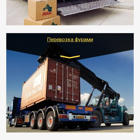
- Тайгер Логистик подберет автотранспорт, быстро и
качественно организует переезд к новому месту
службы или работы с гарантией сохранности груза и
оформлением документов, подтверждающих
расходы.
Перевозка фурами
Транспорт:
Еврофура Тент от 5 до 10 тонн
грузоподъемность
от 10 000 руб. Возможен догруз
- Доставка фурой до 20 т возможна для больших
объемов грузов, упакованных в коробки, мешки,
паллеты и россыпью в самые отдаленные места
России с гарантией полной сохранности.
- Тайгер Логистик предоставляет услуги по
грузоперевозкам для физических и юридических лиц
(ИП, ООО) по наличной и безналичной оплате (с