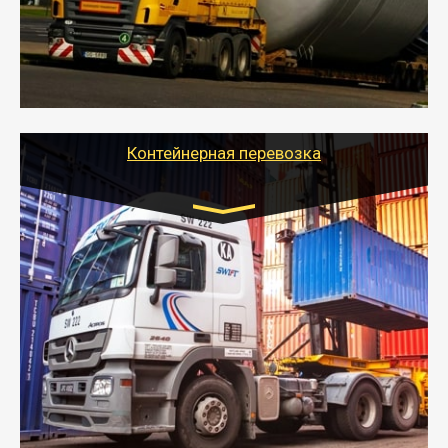
перевозку (обычно 7-14 дней).
- Тайгер Логистик в короткие сроки поможет вам
качественно и безопасно перевезти негабаритные
грузы по всей России тралом, манипулятором и
другим транспортом и подобрать оптимальный
вариант перевозки.
Контейнерная перевозка
Цена за км. Рассчитывается
индивидуально
- Контейнерные грузоперевозки на специальном
оборудованном транспорте быстро, качественно и
безопасно.
- Наша транспортная компания поможет
организовать доставку в порт и из порта
стандартных контейнеров на контейнеровозе,
шаландах и площадках (открытых кузовах),
используя надежные крепления.